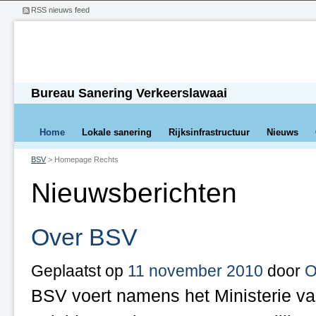
RSS nieuws feed
Bureau Sanering Verkeerslawaai
Home
Lokale sanering
Rijksinfrastructuur
Nieuws
BSV
>
Homepage Rechts
Nieuwsberichten
Over BSV
Geplaatst op
11 november 2010
door
O
BSV voert namens het Ministerie van