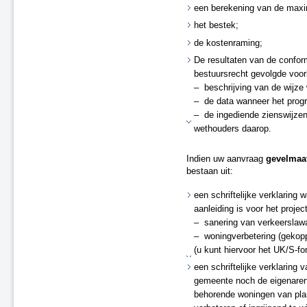
een berekening van de maxi
het bestek;
de kostenraming;
De resultaten van de confor
bestuursrecht gevolgde voor
– beschrijving van de wijz
– de data wanneer het prog
– de ingediende zienswijzen
wethouders daarop.
Indien uw aanvraag
gevelmaa
bestaan uit:
een schriftelijke verklaring
aanleiding is voor het projec
– sanering van verkeerslawa
– woningverbetering (gekopp
(u kunt hiervoor het UK/S-fo
een schriftelijke verklaring
gemeente noch de eigenaren 
behorende woningen van plan 