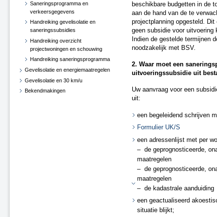
Saneringsprogramma en
beschikbare budgetten in de t
verkeersgegevens
aan de hand van de te verwac
projectplanning opgesteld. Dit
Handreiking gevelisolatie en
geen subsidie voor uitvoering
saneringssubsidies
Indien de gestelde termijnen d
Handreiking overzicht
noodzakelijk met BSV.
projectwoningen en schouwing
Handreiking saneringsprogramma
2. Waar moet een sanering
Gevelisolatie en energiemaatregelen
uitvoeringssubsidie uit bes
Gevelisolatie en 30 km/u
Uw aanvraag voor een subsidie
Bekendmakingen
uit:
een begeleidend schrijven me
Formulier UK/S
een adressenlijst met per w
– de geprognosticeerde, ona
maatregelen
– de geprognosticeerde, ona
maatregelen
– de kadastrale aanduiding
een geactualiseerd akoestis
situatie blijkt;