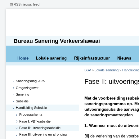
RSS nieuws feed
Bureau Sanering Verkeerslawaai
Home
Lokale sanering
Rijksinfrastructuur
Nieuws
BSV
>
Lokale sanering
>
Handleidin
Fase II: uitvoerin
Saneringsdag 2025
Omgevingswet
Sanering
Met de voorbereidingssubsidie
Subsidie
saneringsprogramma op. Me
Handleiding Subsidie
uitvoeringssubsidie aanvrag
Processchema
de saneringsmaatregelen.
Fase I: VBT-subsidie
1. Wanneer moet de uitvoer
Fase II: uitvoeringssubsidie
Fase III: uitvoering en afronding
Bij de verlening van de voorb