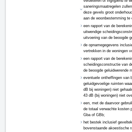
verbeteren of ingrijpend te 
saneringsmaatregelen zullen
deze gevels groot onderhoud
aan de woonbestemming te 
een rapport van de berekeni
uitwendige scheidingsconst
uitvoering van de beoogde g
de opnamegegevens inclusief
vertrekken in de woningen v
een rapport van de berekeni
scheidingsconstructie van 
de beoogde geluidwerende m
eventuele ontheffingen van
geluidgevoelige ruimten waa
dB bij woningen) niet geha
43 dB (bij woningen) niet ov
een, met de daarvoor gebru
de totaal verwachte kosten 
Gba of GBb;
het bestek inclusief gevelt
bovenstaande akoestische r