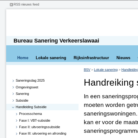
RSS nieuws feed
Bureau Sanering Verkeerslawaai
Home
Lokale sanering
Rijksinfrastructuur
Nieuws
BSV
>
Lokale sanering
>
Handleidin
Handreiking
Saneringsdag 2025
Omgevingswet
Sanering
In een saneringspro
Subsidie
moeten worden getro
Handleiding Subsidie
saneringswoningen. 
Processchema
Fase I: VBT-subsidie
kan er voor de maat
Fase II: uitvoeringssubsidie
saneringsprogramma
Fase III: uitvoering en afronding