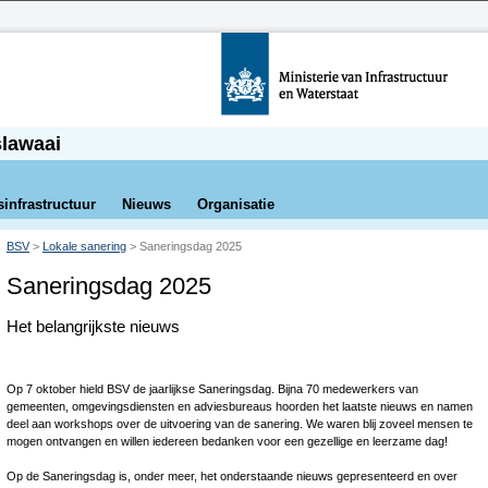
slawaai
sinfrastructuur
Nieuws
Organisatie
BSV
>
Lokale sanering
>
Saneringsdag 2025
Saneringsdag 2025
Het belangrijkste nieuws
Op 7 oktober hield BSV de jaarlijkse Saneringsdag. Bijna 70 medewerkers van
gemeenten, omgevingsdiensten en adviesbureaus hoorden het laatste nieuws en namen
deel aan workshops over de uitvoering van de sanering. We waren blij zoveel mensen te
mogen ontvangen en willen iedereen bedanken voor een gezellige en leerzame dag!
Op de Saneringsdag is, onder meer, het onderstaande nieuws gepresenteerd en over