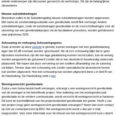
enkele onderwerpen zijn discussies gevoerd in de workshops. Dit zijn de belangrijkste
nieuwsitems.
Nieuwe subsidiebedragen
Binnenkort zullen in de Subsidieregeling nieuwe subsidiebedragen worden opgenomen.
Met name de voorbereidingssubsidie voor gevelisolatie wordt flink verhoogd. Andere
subsidiebedragen, zoals de toetsbedragen gevelisolatie en de voorschotbedragen voor de
uitvoering van een gevelisolatieproject via de facultatieve procedure, worden geïndexeerd
naar prijsniveau 2025.
Schouwing en verhoging Schouwingsgrens
Zoals al eerder op deze
website
is gemeld, kunnen woningen met een geluidsbelasting
lager dan 63 dB voortaan worden ‘geschouwd’. Als uit zo’n schouwing blijkt dat er geen
bijzondere kenmerken zijn die een lage geluidwering kunnen veroorzaken, kan de woning
worden aangemerkt als gesaneerd zonder dat er een akoestisch-bouwkundig onderzoek
plaatsvindt. We hopen dat deze verruiming tot een snellere afhandeling van de sanering
zal leiden. Temeer daar een schouwing ook zonder specialistische akoestische kennis
kan worden uitgevoerd. Hoe een schouwing kan worden uitgevoerd leest u in deel B van
de Handreiking. De Handreiking vindt u
hier
.
Woningoverzicht gevelisolatie
Zodra u een homa-besluit heeft ontvangen, ontvangt u een woningoverzicht gevelisolatie
van de woningen in het betreffende project. Voor indiening van het woningonderzoek
gevelisolatie en de verdere communicatie, wordt verzocht dit woningoverzicht te hanteren.
Dit komt de inzichtelijkheid van het projectonderdeel gevelisolatie ten goede. Heeft u van
een project (nog) geen woningoverzicht gevelisolatie ontvangen? Neem dan even contact
op met uw contactpersoon bij BSV. Het woningoverzicht wordt u dan per e-mail
toegezonden. Voor meer informatie over de inhoud van het woningoverzicht kunt u deel A