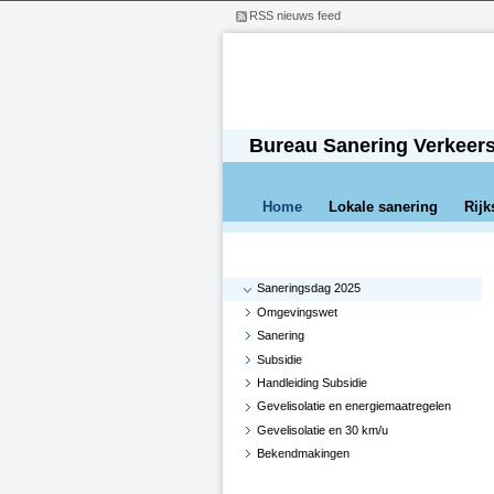
RSS nieuws feed
Bureau Sanering Verkeer
Home
Lokale sanering
Rijk
Saneringsdag 2025
Omgevingswet
Sanering
Subsidie
Handleiding Subsidie
Gevelisolatie en energiemaatregelen
Gevelisolatie en 30 km/u
Bekendmakingen