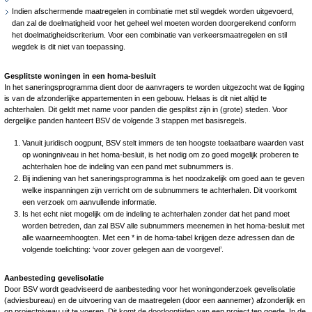
Indien afschermende maatregelen in combinatie met stil wegdek worden uitgevoerd,
dan zal de doelmatigheid voor het geheel wel moeten worden doorgerekend conform
het doelmatigheidscriterium. Voor een combinatie van verkeersmaatregelen en stil
wegdek is dit niet van toepassing.
Gesplitste woningen in een homa-besluit
In het saneringsprogramma dient door de aanvragers te worden uitgezocht wat de ligging
is van de afzonderlijke appartementen in een gebouw. Helaas is dit niet altijd te
achterhalen. Dit geldt met name voor panden die gesplitst zijn in (grote) steden. Voor
dergelijke panden hanteert BSV de volgende 3 stappen met basisregels.
Vanuit juridisch oogpunt, BSV stelt immers de ten hoogste toelaatbare waarden vast
op woningniveau in het homa-besluit, is het nodig om zo goed mogelijk proberen te
achterhalen hoe de indeling van een pand met subnummers is.
Bij indiening van het saneringsprogramma is het noodzakelijk om goed aan te geven
welke inspanningen zijn verricht om de subnummers te achterhalen. Dit voorkomt
een verzoek om aanvullende informatie.
Is het echt niet mogelijk om de indeling te achterhalen zonder dat het pand moet
worden betreden, dan zal BSV alle subnummers meenemen in het homa-besluit met
alle waarneemhoogten. Met een * in de homa-tabel krijgen deze adressen dan de
volgende toelichting: ‘voor zover gelegen aan de voorgevel’.
Aanbesteding gevelisolatie
Door BSV wordt geadviseerd de aanbesteding voor het woningonderzoek gevelisolatie
(adviesbureau) en de uitvoering van de maatregelen (door een aannemer) afzonderlijk en
op projectniveau uit te voeren. Dit komt de doorlooptijden van een project ten goede. In de