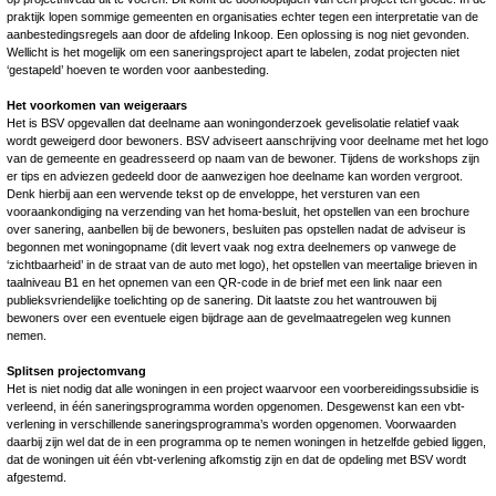
praktijk lopen sommige gemeenten en organisaties echter tegen een interpretatie van de
aanbestedingsregels aan door de afdeling Inkoop. Een oplossing is nog niet gevonden.
Wellicht is het mogelijk om een saneringsproject apart te labelen, zodat projecten niet
‘gestapeld’ hoeven te worden voor aanbesteding.
Het voorkomen van weigeraars
Het is BSV opgevallen dat deelname aan woningonderzoek gevelisolatie relatief vaak
wordt geweigerd door bewoners. BSV adviseert aanschrijving voor deelname met het logo
van de gemeente en geadresseerd op naam van de bewoner. Tijdens de workshops zijn
er tips en adviezen gedeeld door de aanwezigen hoe deelname kan worden vergroot.
Denk hierbij aan een wervende tekst op de enveloppe, het versturen van een
vooraankondiging na verzending van het homa-besluit, het opstellen van een brochure
over sanering, aanbellen bij de bewoners, besluiten pas opstellen nadat de adviseur is
begonnen met woningopname (dit levert vaak nog extra deelnemers op vanwege de
‘zichtbaarheid’ in de straat van de auto met logo), het opstellen van meertalige brieven in
taalniveau B1 en het opnemen van een QR-code in de brief met een link naar een
publieksvriendelijke toelichting op de sanering. Dit laatste zou het wantrouwen bij
bewoners over een eventuele eigen bijdrage aan de gevelmaatregelen weg kunnen
nemen.
Splitsen projectomvang
Het is niet nodig dat alle woningen in een project waarvoor een voorbereidingssubsidie is
verleend, in één saneringsprogramma worden opgenomen. Desgewenst kan een vbt-
verlening in verschillende saneringsprogramma’s worden opgenomen. Voorwaarden
daarbij zijn wel dat de in een programma op te nemen woningen in hetzelfde gebied liggen,
dat de woningen uit één vbt-verlening afkomstig zijn en dat de opdeling met BSV wordt
afgestemd.