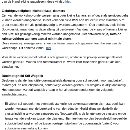
van de Handreiking raadplegen, deze vindt u
hier
.
Geluidgevoeligheid kleine (slaap-)kamers
Een van de workshop-onderwerpen ging over kleine kamers en of deze als geluidgevoelig
kunnen worden aangemerkt. In het verleden hield BSV aan dat een ruimte minimaal 5 m²
groot moest zijn om als geluidgevoelig te worden aangemerkt. Ooit stond deze eis in het
Bouwbesluit, maar daar is deze allang uit verdwenen. Vandaar de vraag of kamers kleiner
dan 5 m² als geluidgevoelig moeten worden aangemerkt. Het antwoord is:
ja, mits de
ruimte voldoet aan een aantal minimale eisen
.
Deze eisen zijn weergegeven in een schema, zoals ook gepresenteerd in één van de
workshops. Dit schema vindt u
hier
.
Voor deze wijziging in het beleid is ook gekozen, omdat in de praktijk woningen flexibel
worden gebruikt. Wat nu een rommelkamer is, wordt later misschien gebruikt als een
slaapkamer.
Doelmatigheid Stil Wegdek
Besloten is dat de financiële doelmatigheidsafweging voor stil wegdek, voor wat betreft
maatregel- en reductiepunten, achterwege worden gelaten. Stil wegdek is altijd doelmatig.
Het toepassen van stil wegdek vraagt in het akoestisch onderzoek de volgende
aandachtspunten.
Bij alleen stil wegdek met eventuele aanvullende gevelmaatregelen als maatregel, kan
worden volstaan met de berekening van de reductie. Hierbij dient wel duidelijk de
clusterindeling te worden aangegeven. Noodzakelijk is de lengte van de clusters en de
lengte van de stukken tussen de clusters. Hiermee kan worden beoordeeld hoeveel de
subsidie bedraagt en of de tussen gelegen stukken (de zogenaamde ‘gaten’) voor
subsidie in aanmerking komen.