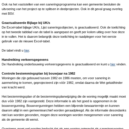
Ook na het vaststellen van een saneringsprogramma kan een gemeente besluiten de
uitvoering van het project op te splitsen in deelprojecten. Ook in dit geval graag overleg
met BSV.
Geactualiseerde Bijlage bij UK/s
De Excel-tabel bijlage UK/s, Lijst saneringsobjecten, is geactualiseerd. Ook de toelichting
op het tweede tabblad van de tabel is aangepast en geeft per kolom uitleg over hoe deze
in te vullen. Het is daarom belangrijk deze toelichting te raadplegen voor het eerste
gebruik van de nieuwe Excel-tabel.
De tabel vindt u
hier
.
Handreiking verkeersgegevens
De Handreiking onderbouwing verkeersgegevens is geactualiseerd en kunt u
hier
vinden.
Controle bestemmingsplan bij bouwjaar na 1982
Woningen die zijn gebouwd tussen 1982 en 1986 moeten, om voor sanering in
aanmerking te komen, geprojecteerd zijn vóór 1982, omdat daarna de Wet geluidhinder
van kracht werd.
Het bestemmingsplan of de bestemmingsplanwijziging die de woning mogelijk maakt moet
dus vóór 1982 zijn vastgesteld. Deze informatie is als het goed is opgenomen in de
bouwvergunning. Bouwvergunningen hebben een blijvende bewaartermijn en kunnen
daarom altijd in een gemeentearchief worden geraadpleegd. Als de informatie desondanks
niet kan worden gevonden, mogen deze woningen worden meegenomen voor sanering
als de gemeente dit wenst.
Overigens moet wel worden bedacht dat als een woning onterecht als saneringswoning