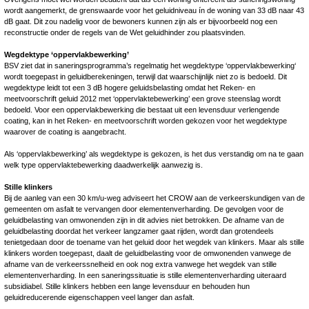
wordt aangemerkt, de grenswaarde voor het geluidniveau ín de woning van 33 dB naar 43
dB gaat. Dit zou nadelig voor de bewoners kunnen zijn als er bijvoorbeeld nog een
reconstructie onder de regels van de Wet geluidhinder zou plaatsvinden.
Wegdektype ‘oppervlakbewerking’
BSV ziet dat in saneringsprogramma’s regelmatig het wegdektype ‘oppervlakbewerking‘
wordt toegepast in geluidberekeningen, terwijl dat waarschijnlijk niet zo is bedoeld. Dit
wegdektype leidt tot een 3 dB hogere geluidsbelasting omdat het Reken- en
meetvoorschrift geluid 2012 met ‘oppervlaktebewerking’ een grove steenslag wordt
bedoeld. Voor een oppervlakbewerking die bestaat uit een levensduur verlengende
coating, kan in het Reken- en meetvoorschrift worden gekozen voor het wegdektype
waarover de coating is aangebracht.
Als ‘oppervlakbewerking’ als wegdektype is gekozen, is het dus verstandig om na te gaan
welk type oppervlaktebewerking daadwerkelijk aanwezig is.
Stille klinkers
Bij de aanleg van een 30 km/u-weg adviseert het CROW aan de verkeerskundigen van de
gemeenten om asfalt te vervangen door elementenverharding. De gevolgen voor de
geluidbelasting van omwonenden zijn in dit advies niet betrokken. De afname van de
geluidbelasting doordat het verkeer langzamer gaat rijden, wordt dan grotendeels
tenietgedaan door de toename van het geluid door het wegdek van klinkers. Maar als stille
klinkers worden toegepast, daalt de geluidbelasting voor de omwonenden vanwege de
afname van de verkeerssnelheid en ook nog extra vanwege het wegdek van stille
elementenverharding. In een saneringssituatie is stille elementenverharding uiteraard
subsidiabel. Stille klinkers hebben een lange levensduur en behouden hun
geluidreducerende eigenschappen veel langer dan asfalt.