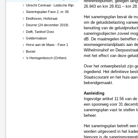
referentiepunten, gelegen lan
Utrecht Centraal - Leidsche Rijn
26.943 en km 28.811 – km 28.
Saneringsplan Fase 2, nr. 06
Het saneringsplan bevat de m
Eindhoven, Hofstraat
om de geluidsbelasting vanweg
Deurne (24 december 2019)
benutting van de geluidproduc
Delft, Tanthof Oost
saneringsobjecten zoveel moge
Geldermalsen
dB. De maatregelen betreffen
woonwagenstandplaats aan de
Horst aan de Maas - Fase 1
Wilhelminahof en Derpsestraat
Boxtel
met het effect van deze gelu
's-Hertogenbosch (Orthen)
Haaren
Over het ontwerpbesluit zijn 
West Betuwe
ingediend. Het definitieve besl
Staatscourant en het huis-aa
Maasdriel
bekendgemaakt.
Vught
Zaltbommel
Aanleiding
Diverse gemeenten
Ingevolge artikel 11.56 van d
Roosendaal en Halderberge
een spoorweg voor 31 decembe
saneringsplan vast te stellen t
Breda en Moerdijk
beheer.
Horst aan de Maas - Fase 1 -
Herzien
Het saneringsplan betreft een
Roermond, Venlo en Echt-
worden uitgevoerd in het kad
Susteren
hiervoor is de saneringsoper