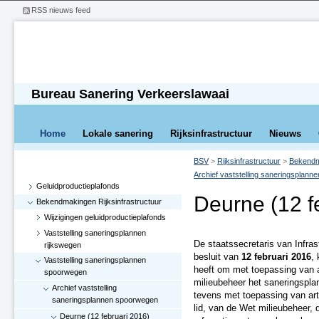
RSS nieuws feed
Bureau Sanering Verkeerslawaai
Home
Lokale sanering
Rijksinfrastructuur
Nieuws
BSV
>
Rijksinfrastructuur
>
Bekendma
Archief vaststelling saneringsplan
Geluidproductieplafonds
Deurne (12 f
Bekendmakingen Rijksinfrastructuur
Wijzigingen geluidproductieplafonds
Vaststelling saneringsplannen
De staatssecretaris van Infras
rijkswegen
besluit van
12 februari 2016
,
Vaststelling saneringsplannen
heeft om met toepassing van ar
spoorwegen
milieubeheer het saneringsplan
Archief vaststelling
tevens met toepassing van artik
saneringsplannen spoorwegen
lid, van de Wet milieubeheer, 
Deurne (12 februari 2016)