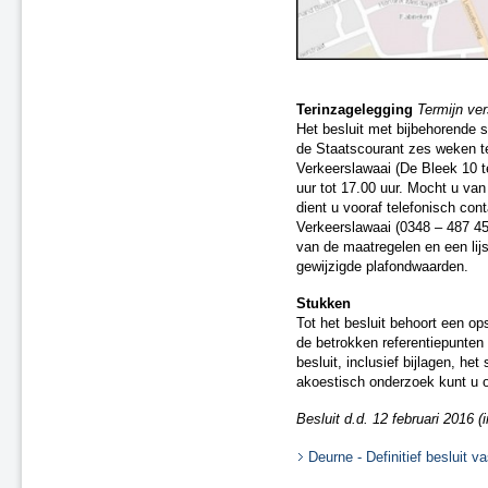
Saneringsplan Fase 2, nr. 03
Saneringsplan Fase 2, nr. 09
Saneringsplan Fase 2, nr. 05
Saneringsplan Fase 2, nr. 08
Saneringsplan Fase 2, nr. 11
Terinzagelegging
Termijn ve
Saneringsplan Fase 2, nr. 10
Het besluit met bijbehorende 
Saneringsplan Fase 2, nr. 13
de Staatscourant zes weken te
Verkeerslawaai (De Bleek 10 
Wijziging Saneringsplan Fase 2,
uur tot 17.00 uur. Mocht u va
nr. 15
dient u vooraf telefonisch co
Wijziging Saneringsplan
Verkeerslawaai (0348 – 487 45
Randstad-Zuid - Fase 1
van de maatregelen en een lij
Wijziging Saneringsplan Fase 2,
gewijzigde plafondwaarden.
nr. 01
Correctiebesluit Saneringsplan
Stukken
Fase 2, nr. 16
Tot het besluit behoort een o
Saneringsplan Fase 3, nr. 11
de betrokken referentiepunten
Roermond, Venlo en Echt-
besluit, inclusief bijlagen, he
Susteren, Fase 1
akoestisch onderzoek kunt u 
Regio Randstad Noord
Besluit d.d. 12 februari 2016 (i
Regio Randstad Zuid
Regio Noord-Oost
Deurne - Definitief besluit v
Regio Zuid