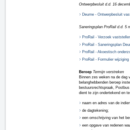
Tijdelijke ontheffingen van de naleving
Ontwerpbesluit d.d. 16 decembe
Herstel onjuistheden geluidregister
Deurne - Ontwerpbesluit vas
Saneringsplan ProRail d.d. 5
ProRail - Verzoek vaststell
ProRail - Saneringsplan Deu
ProRail - Akoestisch onderz
ProRail - Formulier wijziging
Beroep
Termijn verstreken
Binnen zes weken na de dag v
belanghebbenden beroep instel
bestuursrechtspraak, Postbus
dient te zijn ondertekend en t
naam en adres van de indien
de dagtekening;
een omschrijving van het bes
een opgave van redenen waa