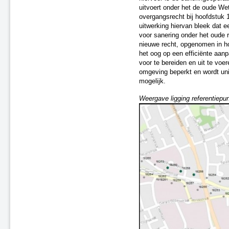
Utrecht en omstreken
uitvoert onder het de oude Wet
Oost-Nederland Fase 1
overgangsrecht bij hoofdstuk 
uitwerking hiervan bleek dat e
Oss
voor sanering onder het oude 
Randstad-Zuid - Fase 1
nieuwe recht, opgenomen in h
Saneringsplan Fase 2, nr. 14
het oog op een efficiënte aan
Randstad-West - Fase 1
voor te bereiden en uit te voe
Tilburg - Fase 1
omgeving beperkt en wordt u
mogelijk.
Tilburg - Fase 2 (F2-17)
Saneringsplan Fase 2, nr. 04
Weergave ligging referentiepu
Saneringsplan Fase 2, nr. 12
Saneringsplan Fase 2, nr. 07
Gilze en Rijen
Saneringsplan Fase 2, nr. 00
Saneringsplan Fase 2, nr. 15
Saneringsplan Fase 2, nr. 18
's-Hertogenbosch, traject
Rosmalen
Oisterwijk, fase 1
Saneringsplan Fase 2, nr. 01
Saneringsplan Fase 2, nr. 16
Saneringsplan Fase 2, nr. 02