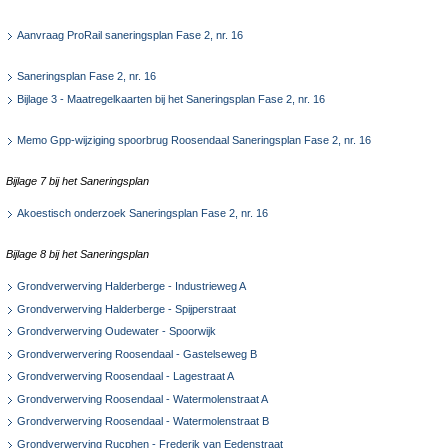
Aanvraag ProRail saneringsplan Fase 2, nr. 16
Saneringsplan Fase 2, nr. 16
Bijlage 3 - Maatregelkaarten bij het Saneringsplan Fase 2, nr. 16
Memo Gpp-wijziging spoorbrug Roosendaal Saneringsplan Fase 2, nr. 16
Bijlage 7 bij het Saneringsplan
Akoestisch onderzoek Saneringsplan Fase 2, nr. 16
Bijlage 8 bij het Saneringsplan
Grondverwerving Halderberge - Industrieweg A
Grondverwerving Halderberge - Spijperstraat
Grondverwerving Oudewater - Spoorwijk
Grondverwervering Roosendaal - Gastelseweg B
Grondverwerving Roosendaal - Lagestraat A
Grondverwerving Roosendaal - Watermolenstraat A
Grondverwerving Roosendaal - Watermolenstraat B
Grondverwerving Rucphen - Frederik van Eedenstraat