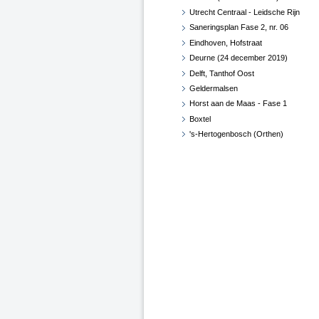
Utrecht Centraal - Leidsche Rijn
Saneringsplan Fase 2, nr. 06
Eindhoven, Hofstraat
Deurne (24 december 2019)
Delft, Tanthof Oost
Geldermalsen
Horst aan de Maas - Fase 1
Boxtel
's-Hertogenbosch (Orthen)
Haaren
West Betuwe
Maasdriel
Vught
Zaltbommel
Diverse gemeenten
Roosendaal en Halderberge
Breda en Moerdijk
Horst aan de Maas - Fase 1 -
Herzien
Roermond, Venlo en Echt-
Susteren