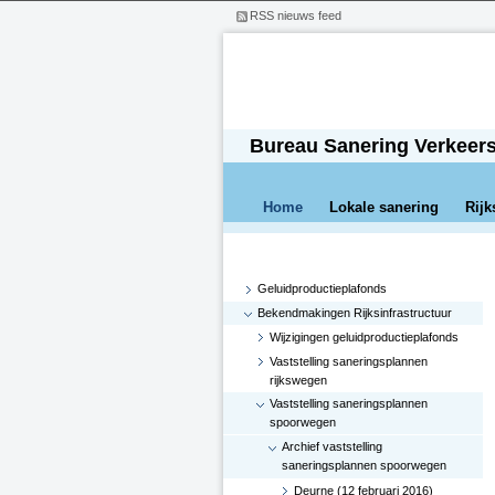
RSS nieuws feed
Bureau Sanering Verkeer
Home
Lokale sanering
Rijk
Geluidproductieplafonds
Bekendmakingen Rijksinfrastructuur
Wijzigingen geluidproductieplafonds
Vaststelling saneringsplannen
rijkswegen
Vaststelling saneringsplannen
spoorwegen
Archief vaststelling
saneringsplannen spoorwegen
Deurne (12 februari 2016)