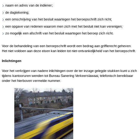
naam en adres van de indiener;
de dagtekening;
een omschrijving van het besluit waartegen het beroepschrift zich richt;
een opgave van redenen waarom men zich met het besluit niet kan verenigen;
zo mogelijk een afschrift van het besluit waartegen het beroep zich richt.
Voor de behandeling van een beroepschrift wordt een bedrag aan griffierecht geheven.
Het niet voldoen aan deze eisen kan leiden tot niet-ontvankelijkheid van het beroepschrift.
Inlichtingen
Voor het verkrijgen van nadere inlichtingen over de ter inzage gelegde stukken kunt u zich
tijdens kantooruren wenden tot Bureau Sanering Verkeerslawaai, telefonisch bereikbaar
onder het hierboven vermelde nummer.