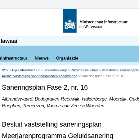
slawaai
sinfrastructuur
Nieuws
Organisatie
BSV
>
Rijksinfrastructuur
>
Bekendmakingen Rijksinfrastructuur
>
Vaststelling saneringsp
Archief vaststelling saneringsplannen spoorwegen
>
Saneringsplan Fase 2, nr. 16
Saneringsplan Fase 2, nr. 16
Albrandswaard, Bodegraven-Reeuwijk, Halderberge, Moerdijk, Oud
Rucphen, Terneuzen, Voorne aan Zee en Woerden
Besluit vaststelling saneringsplan
Meerjarenprogramma Geluidsanering