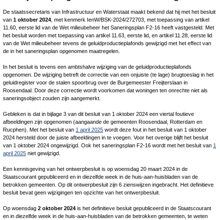
De staatssecretaris van Infrastructuur en Waterstaat maakt bekend dat hij met het besluit
van
1 oktober 2024
, met kenmerk IenW/BSK-2024/272703, met toepassing van artikel
11.60, eerste lid van de Wet milieubeheer het Saneringsplan F2-16 heeft vastgesteld. Met
het besluit worden met toepassing van artikel 11.63, eerste lid, en artikel 11.28, eerste lid
van de Wet milieubeheer tevens de geluidproductieplafonds gewijzigd met het effect van
de in het saneringsplan opgenomen maatregelen.
In het besluit is tevens een ambtshalve wijziging van de geluidproductieplafonds
opgenomen. De wijziging betreft de correctie van een onjuiste (te lage) brugtoeslag in het
geluidregister voor de stalen spoorbrug over de Burgemeester Freijterslaan in
Roosendaal. Door deze correctie wordt voorkomen dat woningen ten onrechte niet als
saneringsobject zouden zijn aangemerkt.
Gebleken is dat in bijlage 3 van dit besluit van 1 oktober 2024 een viertal foutieve
afbeeldingen zijn opgenomen (aangaande de gemeenten Roosendaal, Rotterdam en
Rucphen). Met het besluit van
1 april 2025
wordt deze fout in het besluit van 1 oktober
2024 hersteld door de juiste afbeeldingen in te voegen. Voor het overige blijft het besluit
van 1 oktober 2024 ongewijzigd. Ook het saneringsplan F2-16 wordt met het besluit van
1
april 2025
niet gewijzigd.
Een kennisgeving van het ontwerpbesluit is op woensdag 20 maart 2024 in de
Staatscourant gepubliceerd en in diezelfde week in de huis-aan-huisbladen van de
betrokken gemeenten. Op dit ontwerpbesluit zijn 6 zienswijzen ingebracht. Het definitieve
besluit bevat geen wijzigingen ten opzichte van het ontwerpbesluit.
Op woensdag
2 oktober 2024
is het definitieve besluit gepubliceerd in de Staatscourant
en in diezelfde week in de huis-aan-huisbladen van de betrokken gemeenten, te weten