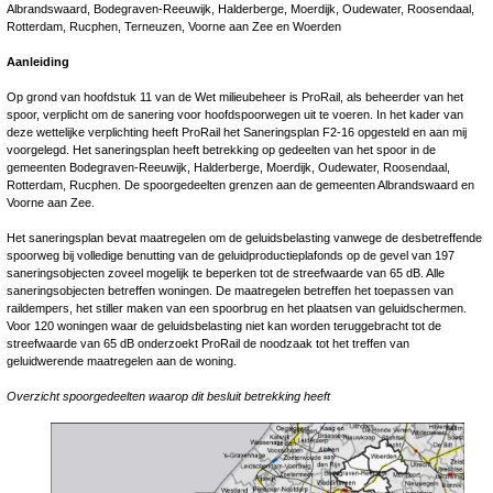
Albrandswaard, Bodegraven-Reeuwijk, Halderberge, Moerdijk, Oudewater, Roosendaal,
Rotterdam, Rucphen, Terneuzen, Voorne aan Zee en Woerden
Aanleiding
Op grond van hoofdstuk 11 van de Wet milieubeheer is ProRail, als beheerder van het
spoor, verplicht om de sanering voor hoofdspoorwegen uit te voeren. In het kader van
deze wettelijke verplichting heeft ProRail het Saneringsplan F2-16 opgesteld en aan mij
voorgelegd. Het saneringsplan heeft betrekking op gedeelten van het spoor in de
gemeenten Bodegraven-Reeuwijk, Halderberge, Moerdijk, Oudewater, Roosendaal,
Rotterdam, Rucphen. De spoorgedeelten grenzen aan de gemeenten Albrandswaard en
Voorne aan Zee.
Het saneringsplan bevat maatregelen om de geluidsbelasting vanwege de desbetreffende
spoorweg bij volledige benutting van de geluidproductieplafonds op de gevel van 197
saneringsobjecten zoveel mogelijk te beperken tot de streefwaarde van 65 dB. Alle
saneringsobjecten betreffen woningen. De maatregelen betreffen het toepassen van
raildempers, het stiller maken van een spoorbrug en het plaatsen van geluidschermen.
Voor 120 woningen waar de geluidsbelasting niet kan worden teruggebracht tot de
streefwaarde van 65 dB onderzoekt ProRail de noodzaak tot het treffen van
geluidwerende maatregelen aan de woning.
Overzicht spoorgedeelten waarop dit besluit betrekking heeft