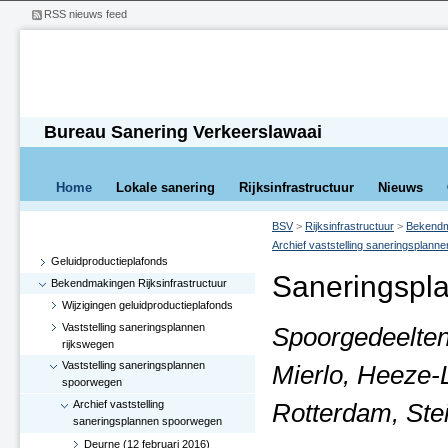
RSS nieuws feed
Bureau Sanering Verkeerslawaai
Home
Lokale sanering
Rijksinfrastructuur
Nieuws
BSV
>
Rijksinfrastructuur
>
Bekendma
Archief vaststelling saneringsplan
Geluidproductieplafonds
Saneringspla
Bekendmakingen Rijksinfrastructuur
Wijzigingen geluidproductieplafonds
Vaststelling saneringsplannen
Spoorgedeelten
rijkswegen
Vaststelling saneringsplannen
Mierlo, Heeze-L
spoorwegen
Archief vaststelling
Rotterdam, Ste
saneringsplannen spoorwegen
Deurne (12 februari 2016)