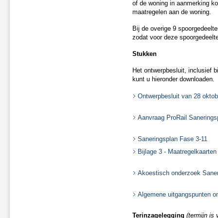
Saneringsplan Fase 2, nr. 03
of de woning in aanmerking ko
maatregelen aan de woning.
Saneringsplan Fase 2, nr. 09
Saneringsplan Fase 2, nr. 05
Bij de overige 9 spoorgedeelt
Saneringsplan Fase 2, nr. 08
zodat voor deze spoorgedeelt
Saneringsplan Fase 2, nr. 11
Stukken
Saneringsplan Fase 2, nr. 10
Saneringsplan Fase 2, nr. 13
Het ontwerpbesluit, inclusief 
Wijziging Saneringsplan Fase 2,
kunt u hieronder downloaden.
nr. 15
Wijziging Saneringsplan
Ontwerpbesluit van 28 oktob
Randstad-Zuid - Fase 1
Wijziging Saneringsplan Fase 2,
Aanvraag ProRail Sanerings
nr. 01
Correctiebesluit Saneringsplan
Saneringsplan Fase 3-11
Fase 2, nr. 16
Saneringsplan Fase 3, nr. 11
Bijlage 3 - Maatregelkaarten
Roermond, Venlo en Echt-
Susteren, Fase 1
Akoestisch onderzoek Saner
Regio Randstad Noord
Regio Randstad Zuid
Algemene uitgangspunten on
Regio Noord-Oost
Regio Zuid
Terinzagelegging
(termijn is