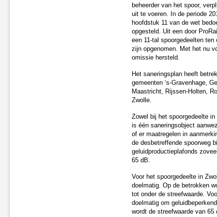
Utrecht en omstreken
beheerder van het spoor, verp
uit te voeren. In de periode 2
Oost-Nederland Fase 1
hoofdstuk 11 van de wet bedo
Oss
opgesteld. Uit een door ProRai
Randstad-Zuid - Fase 1
een 11-tal spoorgedeelten ten 
Saneringsplan Fase 2, nr. 14
zijn opgenomen. Met het nu v
Randstad-West - Fase 1
omissie hersteld.
Tilburg - Fase 1
Het saneringsplan heeft betre
Tilburg - Fase 2 (F2-17)
gemeenten
‘s-Gravenhage, Ge
Saneringsplan Fase 2, nr. 04
Maastricht, Rijssen-Holten, R
Saneringsplan Fase 2, nr. 12
Zwolle
.
Saneringsplan Fase 2, nr. 07
Zowel bij het spoorgedeelte in
Gilze en Rijen
is één saneringsobject aanwez
Saneringsplan Fase 2, nr. 00
of er maatregelen in aanmerk
Saneringsplan Fase 2, nr. 15
de desbetreffende spoorweg bi
Saneringsplan Fase 2, nr. 18
geluidproductieplafonds zovee
's-Hertogenbosch, traject
65 dB.
Rosmalen
Voor het spoorgedeelte in Zwo
Oisterwijk, fase 1
doelmatig. Op de betrokken w
Saneringsplan Fase 2, nr. 01
tot onder de streefwaarde. Voo
Saneringsplan Fase 2, nr. 16
doelmatig om geluidbeperkende
Saneringsplan Fase 2, nr. 02
wordt de streefwaarde van 65