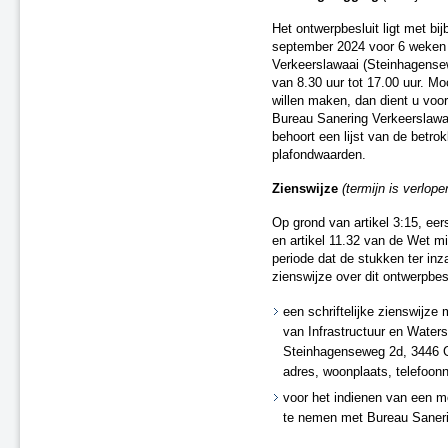
Tijdelijke ontheffingen van de naleving
Het ontwerpbesluit ligt met b
Herstel onjuistheden geluidregister
september 2024 voor 6 weken t
Verkeerslawaai (Steinhagens
van 8.30 uur tot 17.00 uur. Mo
willen maken, dan dient u voo
Bureau Sanering Verkeerslawaa
behoort een lijst van de betro
plafondwaarden.
Zienswijze
(termijn is verlo
Op grond van artikel 3:15, eer
en artikel 11.32 van de Wet m
periode dat de stukken ter inza
zienswijze over dit ontwerpbes
een schriftelijke zienswijze
van Infrastructuur en Water
Steinhagenseweg 2d, 3446 G
adres, woonplaats, telefoon
voor het indienen van een m
te nemen met Bureau Sanerin