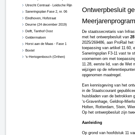
Utrecht Centraal - Leidsche Rijn
Ontwerpbesluit g
Saneringsplan Fase 2, nr. 06
Eindhoven, Hofstraat
Meerjarenprogram
Deurne (24 december 2019)
Delft, Tanthof Oost
De staatssecretaris van Infra
met het ontwerpbesluit van
28
Geldermalsen
2025/269486, aan ProRail he
Horst aan de Maas - Fase 1
toepassing van artikel 11.60, 
Boxtel
Saneringsplan F3-11 vast te st
's-Hertogenbosch (Orthen)
voornemen om met toepassing va
Haaren
11.28, eerste lid, van de Wet 
wijzigen op de referentiepunte
West Betuwe
opgenomen maatregel.
Maasdriel
Vught
Een kennisgeving van het ont
Zaltbommel
in de Staatscourant gepublicee
Diverse gemeenten
huisbladen van de betrokken 
‘s-Gravenhage, Geldrop-Mierlo
Roosendaal en Halderberge
Holten, Rotterdam, Stein, Wie
Breda en Moerdijk
Op het ontwerpbesluit zijn twe
Horst aan de Maas - Fase 1 -
Herzien
Aanleiding
Roermond, Venlo en Echt-
Susteren
Op grond van hoofdstuk 11 van