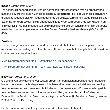
Inzage
Termijn verstreken
Tot het besluit behoort een lijst van de betrokken referentiepunten met de bijbehorende
maximale overschrijdingen van de geluidproductieplafonds. Het besluit en de daaraan ten
grondslag liggende stukken liggen gedurende de bezwaartermijn ter inzage bij het Bureau
Sanering Verkeerslawaai (Steinhagenseweg 2d te Woerden) gedurende werkdagen van
8.30 uur tot 17.00 uur. Mocht u van deze mogelijkheid gebruik willen maken dient u vooraf
telefonisch contact op te nemen met het Bureau Sanering Verkeerslawaai (0348 – 487
450).
Stukken
Tot het voorgenomen besluit behoort een lijst met de betrokken referentiepunten en de
maximale overschrijding per referentiepunt. Alle op de zaak betrekking hebbende stukken
kunt u ook hier ook downloaden:
A4 Roelofarendsveen-N446 - Ontheffing d.d. 19 december 2016
A4 Roelofarendsveen-N446 - Aanvraag RWS d.d. 6 december 2012
Bezwaar
Termijn verstreken
Op grond van de Algemene wet bestuursrecht kan een belanghebbende tegen dit besluit
binnen zes weken na de dag waarop dit is bekendgemaakt door middel van toezending
aan de aanvrager, een bezwaarschrift indienen. Het bezwaarschrift moet worden gericht
aan de Staatssecretaris van Infrastructuur en Milieu, ter attentie van Hoofddirectie
Bestuurlijke en Juridische Zaken, sector Algemeen Bestuurlijk-Juridische Zaken, postbus
20906, 2500 EX Den Haag.
Het bezwaarschrift dient te zijn ondertekend en ten minste te bevatten: