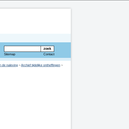
Sitemap
Contact
an de naleving
>
Archief tijdelijke ontheffingen
>