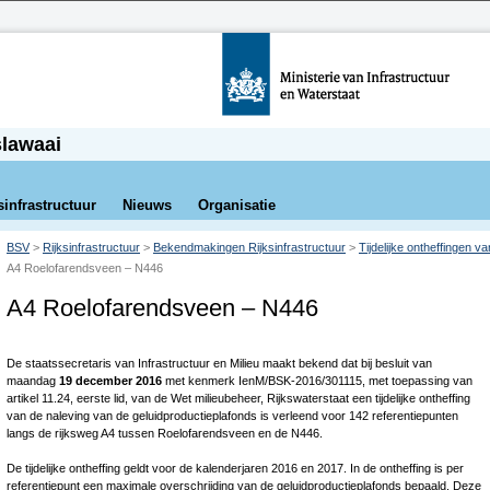
slawaai
sinfrastructuur
Nieuws
Organisatie
BSV
>
Rijksinfrastructuur
>
Bekendmakingen Rijksinfrastructuur
>
Tijdelijke ontheffingen v
A4 Roelofarendsveen – N446
A4 Roelofarendsveen – N446
De staatssecretaris van Infrastructuur en Milieu maakt bekend dat bij besluit van
maandag
19 december 2016
met kenmerk IenM/BSK-2016/301115, met toepassing van
artikel 11.24, eerste lid, van de Wet milieubeheer, Rijkswaterstaat een tijdelijke ontheffing
van de naleving van de geluidproductieplafonds is verleend voor 142 referentiepunten
langs de rijksweg A4 tussen Roelofarendsveen en de N446.
De tijdelijke ontheffing geldt voor de kalenderjaren 2016 en 2017. In de ontheffing is per
referentiepunt een maximale overschrijding van de geluidproductieplafonds bepaald. Deze