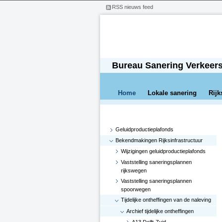
RSS nieuws feed
Bureau Sanering Verkeer
Home
Lokale sanering
Rijk
Geluidproductieplafonds
Bekendmakingen Rijksinfrastructuur
Wijzigingen geluidproductieplafonds
Vaststelling saneringsplannen
rijkswegen
Vaststelling saneringsplannen
spoorwegen
Tijdelijke ontheffingen van de naleving
Archief tijdelijke ontheffingen