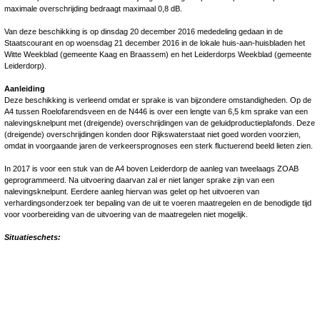
maximale overschrijding bedraagt maximaal 0,8 dB.
Van deze beschikking is op dinsdag 20 december 2016 mededeling gedaan in de
Staatscourant en op woensdag 21 december 2016 in de lokale huis-aan-huisbladen het
Witte Weekblad (gemeente Kaag en Braassem) en het Leiderdorps Weekblad (gemeente
Leiderdorp).
Aanleiding
Deze beschikking is verleend omdat er sprake is van bijzondere omstandigheden. Op de
A4 tussen Roelofarendsveen en de N446 is over een lengte van 6,5 km sprake van een
nalevingsknelpunt met (dreigende) overschrijdingen van de geluidproductieplafonds. Deze
(dreigende) overschrijdingen konden door Rijkswaterstaat niet goed worden voorzien,
omdat in voorgaande jaren de verkeersprognoses een sterk fluctuerend beeld lieten zien.
In 2017 is voor een stuk van de A4 boven Leiderdorp de aanleg van tweelaags ZOAB
geprogrammeerd. Na uitvoering daarvan zal er niet langer sprake zijn van een
nalevingsknelpunt. Eerdere aanleg hiervan was gelet op het uitvoeren van
verhardingsonderzoek ter bepaling van de uit te voeren maatregelen en de benodigde tijd
voor voorbereiding van de uitvoering van de maatregelen niet mogelijk.
Situatieschets: