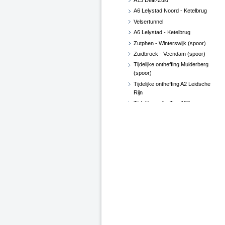
A13 Delft-Zuid
A6 Lelystad Noord - Ketelbrug
Velsertunnel
A6 Lelystad - Ketelbrug
Zutphen - Winterswijk (spoor)
Zuidbroek - Veendam (spoor)
Tijdelijke ontheffing Muiderberg
(spoor)
Tijdelijke ontheffing A2 Leidsche
Rijn
Tijdelijke ontheffing A27
Gorinchem - N214
Tijdelijke ontheffing N57
Middelburg
Zevenaar (spoor)
Leeuwarden - Groningen
Zutphen - Delden (spoor)
HSL-Zuid Barendrecht (spoor)
A76 Kunderberg
N14 Den Haag - Wassenaar
A73 Swalmen en Reuver -
Belfeld