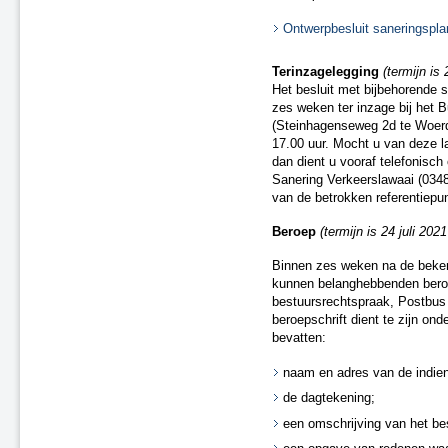
Ontwerpbesluit saneringspla
Terinzagelegging
(termijn is 
Het besluit met bijbehorende 
zes weken ter inzage bij het 
(Steinhagenseweg 2d te Woerd
17.00 uur. Mocht u van deze l
dan dient u vooraf telefonisc
Sanering Verkeerslawaai (0348 
van de betrokken referentiepu
Beroep
(termijn is 24 juli 202
Binnen zes weken na de beken
kunnen belanghebbenden beroep
bestuursrechtspraak, Postbu
beroepschrift dient te zijn on
bevatten:
naam en adres van de indien
de dagtekening;
een omschrijving van het bes