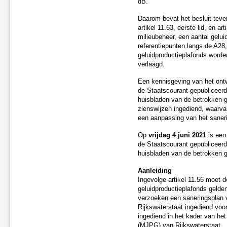
dB.
A4 en A67 (Bergen op Zoom en
Eersel-Veldhoven)
Daarom bevat het besluit tev
Oost-Nederland 3
artikel 11.63, eerste lid, en ar
milieubeheer, een aantal gelui
A9 Uitgeest
referentiepunten langs de A28
Rijkswegen A7, A8 en A10
geluidproductieplafonds worde
Rijksweg N9
verlaagd.
Rijkswegen A7, A27, A58, N57,
N652
Een kennisgeving van het ontw
A4, A13 en N14 (Haaglanden)
de Staatscourant gepubliceerd
huisbladen van de betrokken g
A58, A16, A27 (Sint Annabosch-
zienswijzen ingediend, waarva
Galder)
een aanpassing van het saner
N44 Wassenaar
A17 Moerdijk
Op
vrijdag 4 juni 2021
is een 
Rijksweg N33 (Midden-
de Staatscourant gepubliceerd
Groningen en Eemsdelta)
huisbladen van de betrokken 
A58-Brug Oirschot
Aanleiding
Vaststelling saneringsplannen
Ingevolge artikel 11.56 moet 
spoorwegen
geluidproductieplafonds gelde
Tijdelijke ontheffingen van de naleving
verzoeken een saneringsplan va
Herstel onjuistheden geluidregister
Rijkswaterstaat ingediend vo
ingediend in het kader van h
(MJPG) van Rijkswaterstaat.