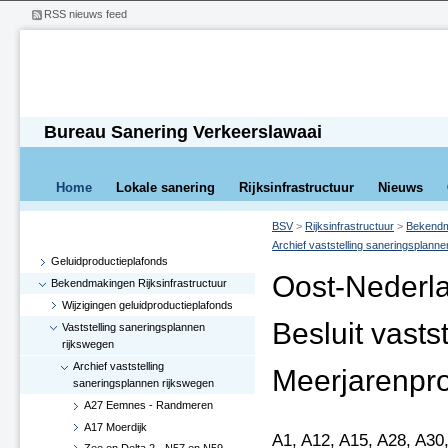
RSS nieuws feed
Bureau Sanering Verkeerslawaai
Home
Lokale sanering
Rijksinfrastructuur
Nieuws
BSV
>
Rijksinfrastructuur
>
Bekendma
Archief vaststelling saneringsplann
Geluidproductieplafonds
Oost-Nederl
Bekendmakingen Rijksinfrastructuur
Wijzigingen geluidproductieplafonds
Besluit vasts
Vaststelling saneringsplannen
rijkswegen
Archief vaststelling
Meerjarenpr
saneringsplannen rijkswegen
A27 Eemnes - Randmeren
A17 Moerdijk
A1, A12, A15, A28, A30