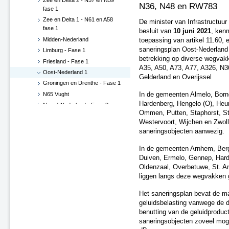
Zee en Delta 2 - N57 en N59
N36, N48 en RW783
fase 1
Zee en Delta 1 - N61 en A58
De minister van Infrastructuur
fase 1
besluit van
10 juni 2021
, ken
Midden-Nederland
toepassing van artikel 11.60, 
saneringsplan Oost‑Nederland 1
Limburg - Fase 1
betrekking op diverse wegvak
Friesland - Fase 1
A35, A50, A73, A77, A326, N3
Oost-Nederland 1
Gelderland en Overijssel
Groningen en Drenthe - Fase 1
N65 Vught
In de gemeenten Almelo, Born
Hardenberg, Hengelo (O), He
Noord-Nederland - Fase 2
Ommen, Putten, Staphorst, Ste
West-Nederland Noord - Fase 2
Westervoort, Wijchen en Zwol
A20 Nieuwerkerk - Gouda
saneringsobjecten aanwezig.
West-Nederland Noord 3
In de gemeenten Arnhem, Berg
Zuid-Nederland - Fase 2
Duiven, Ermelo, Gennep, Hard
West-Nederland Zuid - Fase 1
Oldenzaal, Overbetuwe, St. A
Noord-Brabant West - Fase 1
liggen langs deze wegvakken 
West-Nederland Noord 1
Zee en Delta, Fase 2
Het saneringsplan bevat de m
geluidsbelasting vanwege de d
Oost-Nederland - Fase 2
benutting van de geluidproduc
West-Nederland Zuid - Fase 2
saneringsobjecten zoveel moge
Noord-Brabant Oost - Fase 1