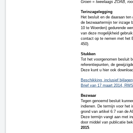
Groen = tweelaags ZOAB, ro
A22 aansluiting Beverwijk
Terinzagelegging
A37 N854 – knooppunt Holsloot
Het besluit en de daaraan ten
Delden (spoor)
de bezwaartermijn ter inzage 
Oldenzaal (spoor)
10 te Woerden) gedurende wer
Besluit van 20 december 2018
van deze mogelijkheid gebruik 
(spoor)
contact op te nemen met het 
A15 Sliedrecht-West
450).
N2 Eindhoven Challenge
Stukken
A28 Spier
Tot het voorgenomen besluit b
A1 Laren (besluit van 19 maart
referentiepunten, de gewijzig
2020)
Deze kunt u hier ook downloa
A15 Ridderkerk
A13 Ackerdijkse Plassen
Beschikking, inclusief bijlagen
Brief van 17 maart 2014, RW
Heerlen-Landgraaf (spoor)
A1 Bathmen
Bezwaar
N65 Vught (besluit van 4 maart
Tegen genoemd besluit kunne
2021)
indienen. De termijn voor het 
Ontwerpbesluit A59 Waalwijk,
grond van artikel 6:7 van de 
aansluiting N261 (besluit van 22
Deze termijn vangt aan met in
maart 2021)
door middel van publicatie be
A50/A73 Knooppunt Ewijk
2015
.
N50 Kampen Ens