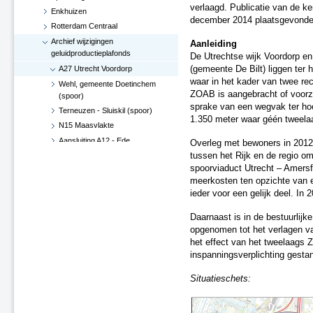
verlaagd. Publicatie van de ke
Enkhuizen
december 2014 plaatsgevonde
Rotterdam Centraal
Archief wijzigingen
Aanleiding
geluidproductieplafonds
De Utrechtse wijk Voordorp en
A27 Utrecht Voordorp
(gemeente De Bilt) liggen ter 
waar in het kader van twee re
Wehl, gemeente Doetinchem
ZOAB is aangebracht of voorzi
(spoor)
sprake van een wegvak ter ho
Terneuzen - Sluiskil (spoor)
1.350 meter waar géén tweela
N15 Maasvlakte
Aansluiting A12 - Ede
Overleg met bewoners in 2012 h
Hoekse Lijn
tussen het Rijk en de regio o
spoorviaduct Utrecht – Amers
Groningen losplaats -
meerkosten ten opzichte van 
Waterhuizen aansluiting (spoor)
ieder voor een gelijk deel. I
A4 Leiderdorp, verwijderen
geluidsscherm
Daarnaast is in de bestuurlijk
A27 De Bilt
opgenomen tot het verlagen v
A2-A15, knooppunt Deil (besluit
het effect van het tweelaags 
d.d. 29 juni 2017)
inspanningsverplichting gesta
Verlenging Hoekse Lijn
Situatieschets:
A16-N3 te Dordrecht
A76 Kerensheide - Geleen
Spoorzone Ede