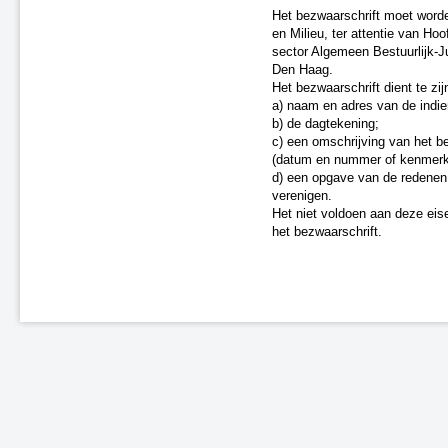
Het bezwaarschrift moet worden
A4 Knooppunt Sabina -
en Milieu, ter attentie van Hoo
Steenbergsche Vliet
sector Algemeen Bestuurlijk-
N200 Amsterdam
Den Haag.
Dieren (spoor)
Het bezwaarschrift dient te zi
A59 Waalwijk-Nuland
a) naam en adres van de indie
A73 Roermond-Reuver
b) de dagtekening;
c) een omschrijving van het be
A58 Middelburg
(datum en nummer of kenmerk
A28 - Harderwijk
d) een opgave van de redenen
Zevenaar - Wehl (spoor)
verenigen.
Zandvoort-Haarlem (spoor)
Het niet voldoen aan deze eise
Leiden-Utrecht “ieder kwartier”
het bezwaarschrift.
(spoor)
A59 Waalwijk, aansluiting N261
(besluit van 20 september 2021)
A67 Belgische grens-Hapert
A6 Almere-Weerwater
A50 Ekkersrijt-Son
Doetinchem-Gaanderen (spoor)
N3 Dordrecht - Leerpark
Dordrecht-Zuid - Willemsdorp
(spoor)