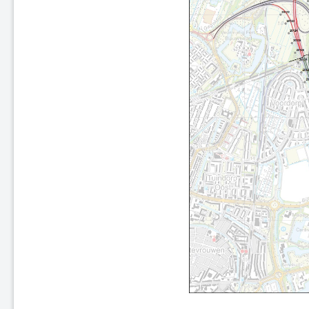
A2 Maasbrug ('s-Hertogenbosch
- Maasdriel)
A7 Sneek-Oost
A2 Parallelweg Hedel
A15 Suurhoffbrug
A27 HOV 't Gooi
A28 Assen
A2 Ekkersweijer – Eindhoven
Airport
Enschede De Eschmarke -
Glanerbrug
Zutphen - Lichtenvoorde (spoor)
Gouda - Alphen aan den Rijn
(Boskoop)
N31 tussen Zurich en Harlingen
Zwolle - Kampen (spoor)
A7/N7 Sneek-West
A37 Holsloot - Duitse grens
A32 Aansluiting Heerenveen-
Centrum
A15 aansluiting N57
A67 te Hapert