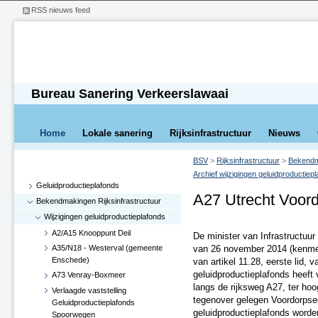
RSS nieuws feed
Bureau Sanering Verkeerslawaai
Home
Lokale sanering
Rijksinfrastructuur
Nieuws
BSV
>
Rijksinfrastructuur
>
Bekendma
Archief wijzigingen geluidproductiep
Geluidproductieplafonds
A27 Utrecht Voor
Bekendmakingen Rijksinfrastructuur
Wijzigingen geluidproductieplafonds
A2/A15 Knooppunt Deil
De minister van Infrastructuur 
A35/N18 - Westerval (gemeente
van 26 november 2014 (kenme
Enschede)
van artikel 11.28, eerste lid, 
geluidproductieplafonds heeft 
A73 Venray-Boxmeer
langs de rijksweg A27, ter ho
Verlaagde vaststelling
tegenover gelegen Voordorpsed
Geluidproductieplafonds
geluidproductieplafonds word
Spoorwegen