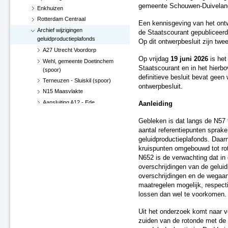
gemeente Schouwen-Duivelan
Enkhuizen
Rotterdam Centraal
Een kennisgeving van het ontw
Archief wijzigingen
de Staatscourant gepubliceerd 
geluidproductieplafonds
Op dit ontwerpbesluit zijn twe
A27 Utrecht Voordorp
Op vrijdag
19 juni 2026
is het 
Wehl, gemeente Doetinchem
Staatscourant en in het hierb
(spoor)
definitieve besluit bevat geen
Terneuzen - Sluiskil (spoor)
ontwerpbesluit.
N15 Maasvlakte
Aansluiting A12 - Ede
Aanleiding
Hoekse Lijn
Gebleken is dat langs de N57
Groningen losplaats -
aantal referentiepunten sprake
Waterhuizen aansluiting (spoor)
geluidproductieplafonds. Daar
A4 Leiderdorp, verwijderen
kruispunten omgebouwd tot ro
geluidsscherm
N652 is de verwachting dat in
A27 De Bilt
overschrijdingen van de geluid
A2-A15, knooppunt Deil (besluit
overschrijdingen en de wegaan
d.d. 29 juni 2017)
maatregelen mogelijk, respecti
Verlenging Hoekse Lijn
lossen dan wel te voorkomen.
A16-N3 te Dordrecht
Uit het onderzoek komt naar v
A76 Kerensheide - Geleen
zuiden van de rotonde met de 
Spoorzone Ede