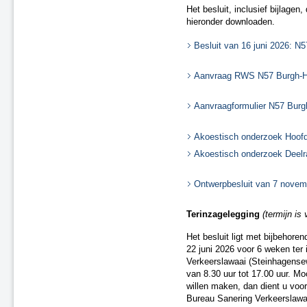
Het besluit, inclusief bijlage
A22 aansluiting Beverwijk
hieronder downloaden.
A37 N854 – knooppunt Holsloot
Delden (spoor)
Besluit van 16 juni 2026: 
Oldenzaal (spoor)
Besluit van 20 december 2018
Aanvraag RWS N57 Burgh-Ha
(spoor)
A15 Sliedrecht-West
Aanvraagformulier N57 Bur
N2 Eindhoven Challenge
A28 Spier
Akoestisch onderzoek Hoof
A1 Laren (besluit van 19 maart
2020)
Akoestisch onderzoek Deel
A15 Ridderkerk
A13 Ackerdijkse Plassen
Ontwerpbesluit van 7 nove
Heerlen-Landgraaf (spoor)
A1 Bathmen
Terinzagelegging
(termijn is
N65 Vught (besluit van 4 maart
Het besluit ligt met bijbehor
2021)
22 juni 2026 voor 6 weken ter 
Ontwerpbesluit A59 Waalwijk,
Verkeerslawaai (Steinhagens
aansluiting N261 (besluit van 22
van 8.30 uur tot 17.00 uur. Mo
maart 2021)
willen maken, dan dient u voo
A50/A73 Knooppunt Ewijk
Bureau Sanering Verkeerslawaai
N50 Kampen Ens