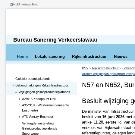
RSS nieuws feed
Bureau Sanering Verkeerslawaai
Home
Lokale sanering
Rijksinfrastructuur
Nieuws
BSV
>
Rijksinfrastructuur
>
Bekendma
Archief wijzigingen geluidproductiep
Geluidproductieplafonds
N57 en N652, Bu
Bekendmakingen Rijksinfrastructuur
Wijzigingen geluidproductieplafonds
A2/A15 Knooppunt Deil
Besluit wijziging 
A35/N18 - Westerval (gemeente
Enschede)
De minister van Infrastructuur
besluit van
16 juni 2026
met k
A73 Venray-Boxmeer
artikel 11.28, eerste lid, van
Verlaagde vaststelling
verzoek van Rijkswaterstaat o
Geluidproductieplafonds
referentiepunten, gelegen la
Spoorwegen