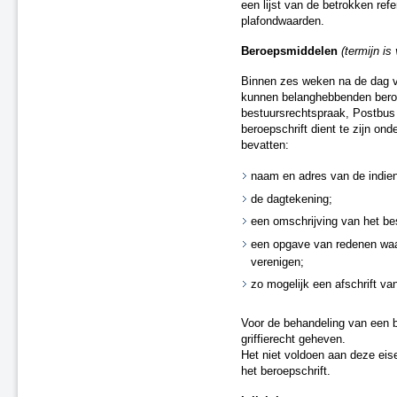
een lijst van de betrokken ref
A4 Knooppunt Sabina -
plafondwaarden.
Steenbergsche Vliet
N200 Amsterdam
Beroepsmiddelen
(termijn i
Dieren (spoor)
Binnen zes weken na de dag va
A59 Waalwijk-Nuland
kunnen belanghebbenden beroep
A73 Roermond-Reuver
bestuursrechtspraak, Postbu
A58 Middelburg
beroepschrift dient te zijn on
A28 - Harderwijk
bevatten:
Zevenaar - Wehl (spoor)
naam en adres van de indien
Zandvoort-Haarlem (spoor)
de dagtekening;
Leiden-Utrecht “ieder kwartier”
(spoor)
een omschrijving van het bes
A59 Waalwijk, aansluiting N261
een opgave van redenen waa
(besluit van 20 september 2021)
verenigen;
A67 Belgische grens-Hapert
zo mogelijk een afschrift van
A6 Almere-Weerwater
A50 Ekkersrijt-Son
Voor de behandeling van een b
Doetinchem-Gaanderen (spoor)
griffierecht geheven.
N3 Dordrecht - Leerpark
Het niet voldoen aan deze eise
Dordrecht-Zuid - Willemsdorp
het beroepschrift.
(spoor)