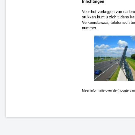
Enschede-Glanerbrug (spoor)
Inlichtingen
N31 - Opeinde, gemeente
Voor het verkrijgen van nadere
Smallingerland
stukken kunt u zich tijdens k
A31 - Marsum
Verkeerslawaai, telefonisch b
N9 Schoorldam
nummer.
N31 Wergea-Drachten
A2/A76 Knooppunt Kerensheide
Elst, kruising Rijksweg-Noord
(spoor)
Midlum-Dronryp
Heerlen-Landgraaf (correctie)
(spoor)
A2 Eindhoven Randweg
N31/A7 Knooppunt Drachten
A1 Rijssen-Holten, Tolweg
Meer informatie over de (hoogte van)
N33 Veendam
Leeuwarden Brug (spoor)
A1 Rijssen-Holten,
Markeloseweg
N36 en A35, Wierden
's-Hertogenbosch - Nijmegen
(spoor)