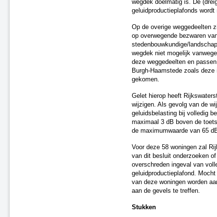
wegdek doelmatig is. De (drei
A2 Maasbrug ('s-Hertogenbosch
geluidproductieplafonds word
- Maasdriel)
Op de overige weggedeelten zi
A7 Sneek-Oost
op overwegende bezwaren van
A2 Parallelweg Hedel
stedenbouwkundige/landschappe
A15 Suurhoffbrug
wegdek niet mogelijk vanwege
A27 HOV 't Gooi
deze weggedeelten en passen 
A28 Assen
Burgh-Haamstede zoals deze i
A2 Ekkersweijer – Eindhoven
gekomen.
Airport
Gelet hierop heeft Rijkswaters
Enschede De Eschmarke -
wijzigen. Als gevolg van de wi
Glanerbrug
geluidsbelasting bij volledig b
Zutphen - Lichtenvoorde (spoor)
maximaal 3 dB boven de toetsw
Gouda - Alphen aan den Rijn
de maximumwaarde van 65 d
(Boskoop)
N31 tussen Zurich en Harlingen
Voor deze 58 woningen zal Rij
Zwolle - Kampen (spoor)
van dit besluit onderzoeken of
overschreden ingeval van voll
A7/N7 Sneek-West
geluidproductieplafond. Mocht 
A37 Holsloot - Duitse grens
van deze woningen worden aa
A32 Aansluiting Heerenveen-
aan de gevels te treffen.
Centrum
A15 aansluiting N57
Stukken
A67 te Hapert