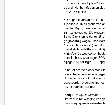
daardoor niet op 1 juli 2012 in 
beland. Het betreft een onjuist
de A4, N3 en N5.
3. Op grond van artikel 11.45,
1 januari 2016 op grond van ar
(verder: Bgm), zeer open asfa
zijn aangelegd op 135 wegvakke
Bgm. Gebleken is dat op 15 
gelijkwaardig wegdek kan wo
“technisch bezwaar” (circa 3 k
foutief dicht asfaltbeton (DA
km). Voor 25 wegvakken besta
technisch bezwaar tegen ZOAB, 
bijlage 3 bij het Bgm DAB opg
In het akoestisch onderzoek is
referentiepunten onjuiste gege
Dit besluit voorziet in de cor
gebaseerde herberekening van 
bovenstaande situaties.
Inzage
Termijn verstreken
Het besluit tot wijziging van 
grondslag liggende akoestische