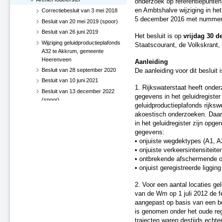
onderzoek op referentiepunten
en Ambtshalve wijziging in het
Correctiebesluit van 3 mei 2018
5 december 2016 met nummer
Besluit van 20 mei 2019 (spoor)
Besluit van 26 juni 2019
Het besluit is op
vrijdag 30 
Wijziging geluidproductieplafonds
Staatscourant, de Volkskrant,
A32 te Akkrum, gemeente
Heerenveen
Aanleiding
Besluit van 28 september 2020
De aanleiding voor dit besluit i
Besluit van 10 juni 2021
1. Rijkswaterstaat heeft onde
Besluit van 13 december 2022
gegevens in het geluidregister
(spoor)
geluidproductieplafonds rijks
Besluit van 12 december 2023
akoestisch onderzoeken. Daarb
Correctiebesluit van 18
in het geluidregister zijn opg
december 2023: Enschede-
gegevens:
Glanerbrug
• onjuiste wegdektypes (A1, A
• onjuiste verkeersintensiteit
Besluit van 20 december 2017
• ontbrekende afschermende o
Besluit van 20 december 2016
• onjuist geregistreerde liggin
Besluit van 5 januari 2016
Besluit van 19 augustus 2015
2. Voor een aantal locaties ge
Besluit van 6 september 2017
van de Wm op 1 juli 2012 de fei
(spoor)
aangepast op basis van een be
is genomen onder het oude reg
trajecten waren destijds echter