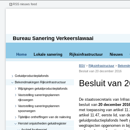
RSS nieuws feed
Bureau Sanering Verkeerslawaai
Home
Lokale sanering
Rijksinfrastructuur
Nieuws
BSV
>
Rijksinfrastructuur
>
Bekendma
Besluit van 20 december 2016
Geluidproductieplafonds
Besluit van 
Bekendmakingen Rijksinfrastructuur
Wijzigingen geluidproductieplafonds
Vaststelling saneringsplannen
De staatssecretaris van Infras
rijkswegen
besluit van
20 december 201
Vaststelling saneringsplannen
met toepassing van artikel 11.27
spoorwegen
artikel 11.47, eerste lid, van
Tijdelijke ontheffingen van de naleving
geluidproductieplafonds heeft 
Herstel onjuistheden geluidregister
wegtrajecten opgenomen in bij
Archief foutherstel