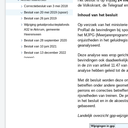
Het besluit is op vrijdag
24 me
de Volkskrant, de Telegraaf e
Correctiebesluit van 3 mei 2018
Besluit van 20 mei 2019 (spoor)
Inhoud van het besluit
Besluit van 26 juni 2019
Wijziging geluidproductieplafonds
Op verzoek van het ministerie 
A32 te Akkrum, gemeente
ProRail de bevindingen bij spoo
Heerenveen
het MJPG (Meerjarenprogramma
onjuistheden in het geluidregi
Besluit van 28 september 2020
geanalyseerd.
Besluit van 10 juni 2021
Besluit van 13 december 2022
Deze analyse was erop gericht 
(spoor)
bevindingen ook daadwerkelijk 
Besluit van 12 december 2023
in de zin van artikel 11.47 va
Correctiebesluit van 18
analyse hebben geleid tot de a
december 2023: Enschede-
Glanerbrug
Met dit besluit worden deze on
betreffen onder andere geomet
Besluit van 20 december 2017
perrons en correcties betreff
Besluit van 20 december 2016
rijsnelheden van treinen. De 
Besluit van 5 januari 2016
in het besluit en in de akoest
Besluit van 19 augustus 2015
gebaseerd.
Besluit van 6 september 2017
Landelijk overzicht gpp-wijzig
(spoor)