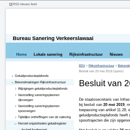
RSS nieuws feed
Bureau Sanering Verkeerslawaai
Home
Lokale sanering
Rijksinfrastructuur
Nieuws
BSV
>
Rijksinfrastructuur
>
Bekendma
Besluit van 20 mei 2019 (spoor)
Geluidproductieplafonds
Besluit van 
Bekendmakingen Rijksinfrastructuur
Wijzigingen geluidproductieplafonds
Vaststelling saneringsplannen
De staatssecretaris van Infra
rijkswegen
bij besluit van
20 mei 2019
, 
Vaststelling saneringsplannen
toepassing van artikel 11.28, 
spoorwegen
geluidproductieplafonds heeft 
Tijdelijke ontheffingen van de naleving
spoortrajecten die zijn opgenom
Herstel onjuistheden geluidregister
Archief foutherstel