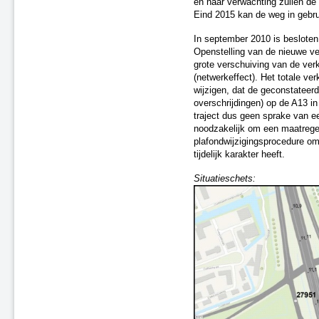
A50 Uden en knooppunt
en naar verwachting zullen d
Paalgraven
Eind 2015 kan de weg in gebr
A4 Bergen op Zoom
In september 2010 is besloten
A59 Waalwijk
Openstelling van de nieuwe ve
A2 Zaltbommel - Maasbrug
grote verschuiving van de ve
A4 Beatrixlaan - N211
(netwerkeffect). Het totale ve
Kruithuisweg
wijzigen, dat de geconstateerd
A20 Moordrecht
overschrijdingen) op de A13 in 
traject dus geen sprake van e
HSL-Zuid
noodzakelijk om een maatregel 
A27 knooppunt Gorinchem –
plafondwijzigingsprocedure om
N214
tijdelijk karakter heeft.
Spoorweg Nijmegen – Venlo
(Maaslijn), tussen station Mook
Situatieschets:
Molenhoek en station Blerick
N3 aansluiting Sterrenburg te
Dordrecht
A73 Reuver en Belfeld
A2 Leidsche Rijntunnel tot
knooppunt Oudenrijn
HSL-Zuid tussen
Bergschenhoek, Rotterdam en
Berkel en Rodenrijs
A10 Noord bij Amsterdam en