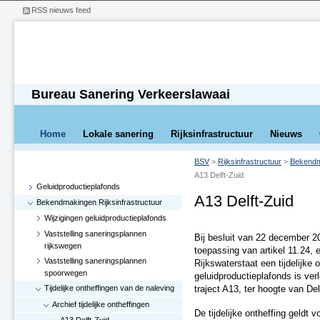
RSS nieuws feed
Bureau Sanering Verkeerslawaai
Home
Lokale sanering
Rijksinfrastructuur
Nieuws
BSV
>
Rijksinfrastructuur
>
Bekendma
A13 Delft-Zuid
Geluidproductieplafonds
A13 Delft-Zuid
Bekendmakingen Rijksinfrastructuur
Wijzigingen geluidproductieplafonds
Vaststelling saneringsplannen
Bij besluit van 22 december
rijkswegen
toepassing van artikel 11.24, 
Vaststelling saneringsplannen
Rijkswaterstaat een tijdelijke
spoorwegen
geluidproductieplafonds is ver
Tijdelijke ontheffingen van de naleving
traject A13, ter hoogte van Del
Archief tijdelijke ontheffingen
De tijdelijke ontheffing geldt 