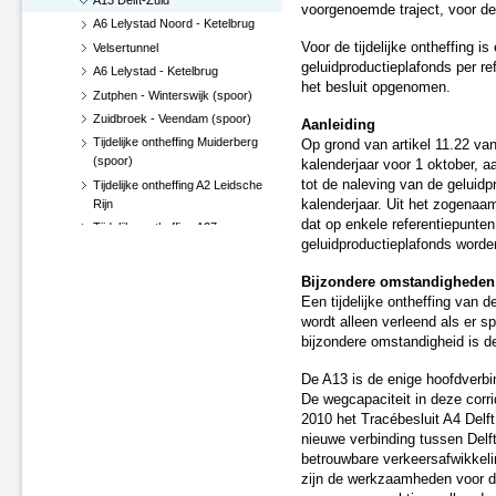
A13 Delft-Zuid
voorgenoemde traject, voor de
A6 Lelystad Noord - Ketelbrug
Voor de tijdelijke ontheffing 
Velsertunnel
geluidproductieplafonds per ref
A6 Lelystad - Ketelbrug
het besluit opgenomen.
Zutphen - Winterswijk (spoor)
Zuidbroek - Veendam (spoor)
Aanleiding
Tijdelijke ontheffing Muiderberg
Op grond van artikel 11.22 va
(spoor)
kalenderjaar voor 1 oktober, 
tot de naleving van de geluidp
Tijdelijke ontheffing A2 Leidsche
Rijn
kalenderjaar. Uit het zogenaa
dat op enkele referentiepunten
Tijdelijke ontheffing A27
geluidproductieplafonds worde
Gorinchem - N214
Tijdelijke ontheffing N57
Bijzondere omstandigheden
Middelburg
Een tijdelijke ontheffing van 
Zevenaar (spoor)
wordt alleen verleend als er 
Leeuwarden - Groningen
bijzondere omstandigheid is d
Zutphen - Delden (spoor)
De A13 is de enige hoofdverbi
HSL-Zuid Barendrecht (spoor)
De wegcapaciteit in deze corri
A76 Kunderberg
2010 het Tracébesluit A4 Delf
N14 Den Haag - Wassenaar
nieuwe verbinding tussen Delf
A73 Swalmen en Reuver -
betrouwbare verkeersafwikkel
Belfeld
zijn de werkzaamheden voor d