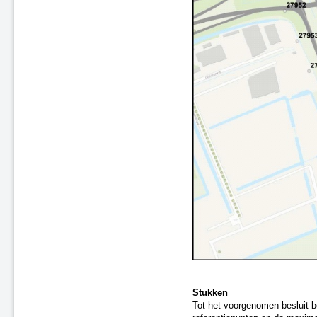
Landsmeer
Tijdelijke ontheffing Purmerend
(spoor)
A4 Roelofarendsveen - N446
Zaandam Kogerveld (spoor)
Gouda - Alphen (spoor)
A37 Duitse grens - N854
A2 Maarssen - Leidsche Rijn
A4 Beatrixlaan - Plaspoelpolder
N33 Zuidbroek - Appingedam
A15 Valburg - Bemmel
N48 Hardenberg - Ommen
Herstel onjuistheden geluidregister
Stukken
Tot het voorgenomen besluit b