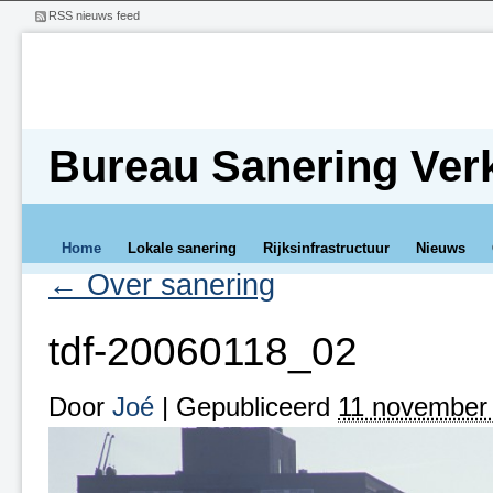
RSS nieuws feed
Bureau Sanering Ver
Home
Lokale sanering
Rijksinfrastructuur
Nieuws
←
Over sanering
tdf-20060118_02
Door
Joé
|
Gepubliceerd
11 november