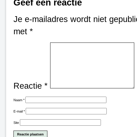
Geef een reactie
Je e-mailadres wordt niet gepubli
met
*
Reactie
*
Naam
*
E-mail
*
Site