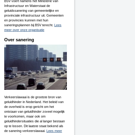
BSV voert namens het Ministerie van
Infrastructuur en Waterstaat de
geluidssanering van gemeentelijke en
provinciale infrastructuur uit. Gemeenten
en provincies kunnen met hun
saneringsplannen bij BSV terecht.
Lees
meer over onze organisatie
Over sanering
Verkeerslawaai is de grootste bron van
geluidhinder in Nederland. Het beleid van
de overheid is erop gericht om het
ontstaan van geluidhinder zoveel mogelijk
te voorkomen, maar ook om
geluidhindersituaties die al langer bestaan
op te lossen. Dit laatste staat bekend als
de sanering verkeerslawaai.
Lees meer