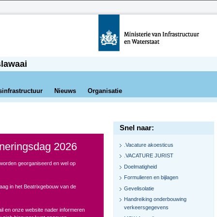
slawaai
sinfrastructuur
Nieuws
Organisatie
Snel naar:
neringsdag 2026
.Vacature akoesticus
.VACATURE JURIST
 worden georganiseerd en wel op
Doelmatigheid
Formulieren en bijlagen
raag in het Beatrixgebouw van de
Gevelisolatie
Handreiking onderbouwing
verkeersgegevens
mail en onze website nader informeren