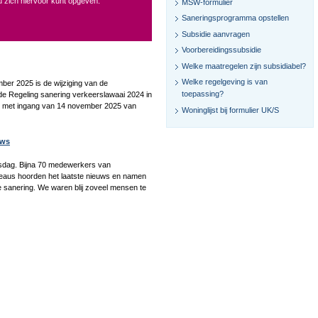
 zich hiervoor kunt opgeven.
MSW-formulier
Saneringsprogramma opstellen
Subsidie aanvragen
Voorbereidingssubsidie
Welke maatregelen zijn subsidiabel?
Welke regelgeving is van
ber 2025 is de wijziging van de
toepassing?
de Regeling sanering verkeerslawaai 2024 in
 is met ingang van 14 november 2025 van
Woninglijst bij formulier UK/S
uws
gsdag. Bijna 70 medewerkers van
aus hoorden het laatste nieuws en namen
 sanering. We waren blij zoveel mensen te