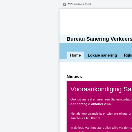
RSS nieuws feed
Bureau Sanering Verkeer
Home
Lokale sanering
Rijk
Nieuws
Vooraankondiging Sa
Ook dit jaar zal er weer een Saneringsdag
donderdag 8 oktober 2026
.
Net als voorgaande jaren zien we elkaar g
Jaarbeurs te Utrecht.
In de loop van het jaar zullen wij u via de 