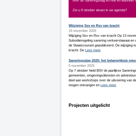
over de Saneringsdag en hoe en wanneer u
Zet u 8 oktober alvast in uw agenda?
Wijziging Ssv en Rsv van kracht
19 november 2025
Wijziging Ssv en Rsv van kracht Op 13 novem
Subsidieregeling sanering verkeerslawaai en 
de Staatscourant gepubliceerd. De wijziging
kracht. De
Lees meer
Saneringsdag 2025: het belangrijkste nie
5 november 2025
Op 7 oktober hield BSV de jaarlijkse Sanerin
gemeenten, omgevingsdiensten en adviesbure
deel aan workshops over de uitvoering van de
mogen ontvangen en
Lees meer
Projecten uitgelicht