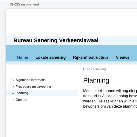
RSS nieuws feed
Bureau Sanering Verkeerslawaai
Home
Lokale sanering
Rijksinfrastructuur
Nieuws
BSV
>
Planning
Planning
Algemene informatie
Procedure en uitvoering
Momenteel kunnen wij nog niet
Planning
de beurt is. Als de planning be
Contact
worden. Helaas kunnen wij niet
bewoners om van deze planning 