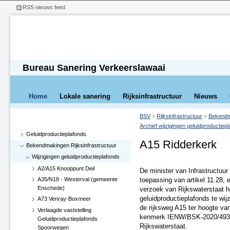
RSS nieuws feed
Bureau Sanering Verkeerslawaai
Home
Lokale sanering
Rijksinfrastructuur
Nieuws
BSV
>
Rijksinfrastructuur
>
Bekendma
Archief wijzigingen geluidproductiep
Geluidproductieplafonds
A15 Ridderkerk
Bekendmakingen Rijksinfrastructuur
Wijzigingen geluidproductieplafonds
A2/A15 Knooppunt Deil
De minister van Infrastructuu
A35/N18 - Westerval (gemeente
toepassing van artikel 11.28, 
Enschede)
verzoek van Rijkswaterstaat 
geluidproductieplafonds te wij
A73 Venray-Boxmeer
de rijksweg A15 ter hoogte van
Verlaagde vaststelling
kenmerk IENW/BSK-2020/49318 
Geluidproductieplafonds
Rijkswaterstaat.
Spoorwegen