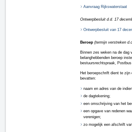
A4 Knooppunt Sabina -
Aanvraag Rijkswaterstaat
Steenbergsche Vliet
N200 Amsterdam
Ontwerpbesluit d.d. 17 decembe
Dieren (spoor)
A59 Waalwijk-Nuland
Ontwerpbesluit van 17 dece
A73 Roermond-Reuver
A58 Middelburg
Beroep
(termijn verstreken d.
A28 - Harderwijk
Binnen zes weken na de dag v
Zevenaar - Wehl (spoor)
belanghebbenden beroep instel
Zandvoort-Haarlem (spoor)
bestuursrechtspraak, Postbu
Leiden-Utrecht “ieder kwartier”
(spoor)
Het beroepschrift dient te zij
bevatten:
A59 Waalwijk, aansluiting N261
(besluit van 20 september 2021)
naam en adres van de indien
A67 Belgische grens-Hapert
de dagtekening;
A6 Almere-Weerwater
A50 Ekkersrijt-Son
een omschrijving van het bes
Doetinchem-Gaanderen (spoor)
een opgave van redenen waa
N3 Dordrecht - Leerpark
verenigen;
Dordrecht-Zuid - Willemsdorp
zo mogelijk een afschrift van
(spoor)