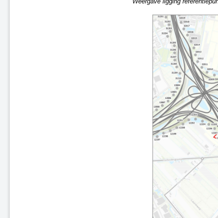
Weergave ligging referentiep
A2 Maasbrug ('s-Hertogenbosch
- Maasdriel)
A7 Sneek-Oost
A2 Parallelweg Hedel
A15 Suurhoffbrug
A27 HOV 't Gooi
A28 Assen
A2 Ekkersweijer – Eindhoven
Airport
Enschede De Eschmarke -
Glanerbrug
Zutphen - Lichtenvoorde (spoor)
Gouda - Alphen aan den Rijn
(Boskoop)
N31 tussen Zurich en Harlingen
Zwolle - Kampen (spoor)
A7/N7 Sneek-West
A37 Holsloot - Duitse grens
A32 Aansluiting Heerenveen-
Centrum
A15 aansluiting N57
A67 te Hapert