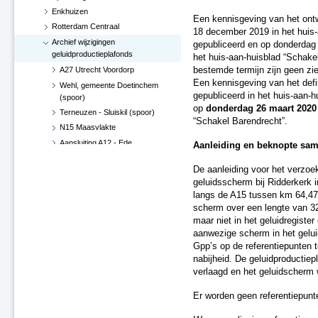
Enkhuizen
Een kennisgeving van het ont
Rotterdam Centraal
18 december 2019 in het huis-
Archief wijzigingen
gepubliceerd en op donderdag
geluidproductieplafonds
het huis-aan-huisblad “Schake
A27 Utrecht Voordorp
bestemde termijn zijn geen zie
Een kennisgeving van het defi
Wehl, gemeente Doetinchem
gepubliceerd in het huis-aan-
(spoor)
op
donderdag 26 maart 2020
Terneuzen - Sluiskil (spoor)
“Schakel Barendrecht”.
N15 Maasvlakte
Aansluiting A12 - Ede
Aanleiding en beknopte sam
Hoekse Lijn
De aanleiding voor het verzo
Groningen losplaats -
geluidsscherm bij Ridderkerk i
Waterhuizen aansluiting (spoor)
langs de A15 tussen km 64,47
A4 Leiderdorp, verwijderen
scherm over een lengte van 320
geluidsscherm
maar niet in het geluidregist
A27 De Bilt
aanwezige scherm in het geluid
A2-A15, knooppunt Deil (besluit
Gpp’s op de referentiepunten t
d.d. 29 juni 2017)
nabijheid. De geluidproductiep
Verlenging Hoekse Lijn
verlaagd en het geluidscherm 
A16-N3 te Dordrecht
Er worden geen referentiepunte
A76 Kerensheide - Geleen
Spoorzone Ede