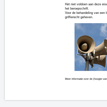
Enschede-Glanerbrug (spoor)
Het niet voldoen aan deze eise
N31 - Opeinde, gemeente
het beroepschrift.
Smallingerland
Voor de behandeling van een b
A31 - Marsum
griffierecht geheven.
N9 Schoorldam
N31 Wergea-Drachten
A2/A76 Knooppunt Kerensheide
Elst, kruising Rijksweg-Noord
(spoor)
Midlum-Dronryp
Heerlen-Landgraaf (correctie)
(spoor)
A2 Eindhoven Randweg
N31/A7 Knooppunt Drachten
A1 Rijssen-Holten, Tolweg
N33 Veendam
Meer informatie over de (hoogte van)
Leeuwarden Brug (spoor)
A1 Rijssen-Holten,
Markeloseweg
N36 en A35, Wierden
's-Hertogenbosch - Nijmegen
(spoor)