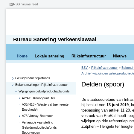
RSS nieuws feed
Bureau Sanering Verkeerslawaai
Home
Lokale sanering
Rijksinfrastructuur
Nieuws
BSV
>
Rijksinfrastructuur
>
Bekendma
Archief wijzigingen geluidproductiep
Geluidproductieplafonds
Delden (spoor)
Bekendmakingen Rijksinfrastructuur
Wijzigingen geluidproductieplafonds
A2/A15 Knooppunt Deil
De staatssecretaris van Infra
A35/N18 - Westerval (gemeente
bij besluit van
13 juni 2019
, 
Enschede)
toepassing van artikel 11.28, 
verzoek van ProRail heeft toe
A73 Venray-Boxmeer
wijzigen op drie referentiepun
Verlaagde vaststelling
Zutphen – Hengelo ter hoogt
Geluidproductieplafonds
Spoorwegen