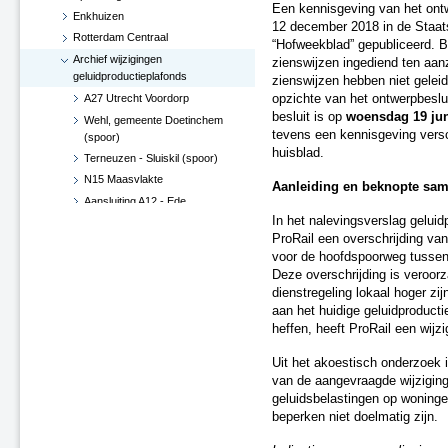
Een kennisgeving van het ont
Enkhuizen
12 december 2018 in de Staats
Rotterdam Centraal
“Hofweekblad” gepubliceerd. B
Archief wijzigingen
zienswijzen ingediend ten aan
geluidproductieplafonds
zienswijzen hebben niet geleid 
A27 Utrecht Voordorp
opzichte van het ontwerpbeslui
besluit is op
woensdag 19 jun
Wehl, gemeente Doetinchem
tevens een kennisgeving vers
(spoor)
huisblad.
Terneuzen - Sluiskil (spoor)
N15 Maasvlakte
Aanleiding en beknopte same
Aansluiting A12 - Ede
In het nalevingsverslag gelui
Hoekse Lijn
ProRail een overschrijding va
Groningen losplaats -
voor de hoofdspoorweg tussen
Waterhuizen aansluiting (spoor)
Deze overschrijding is veroor
A4 Leiderdorp, verwijderen
dienstregeling lokaal hoger zi
geluidsscherm
aan het huidige geluidproduct
A27 De Bilt
heffen, heeft ProRail een wijz
A2-A15, knooppunt Deil (besluit
d.d. 29 juni 2017)
Uit het akoestisch onderzoek
Verlenging Hoekse Lijn
van de aangevraagde wijziging
geluidsbelastingen op woninge
A16-N3 te Dordrecht
beperken niet doelmatig zijn.
A76 Kerensheide - Geleen
Spoorzone Ede