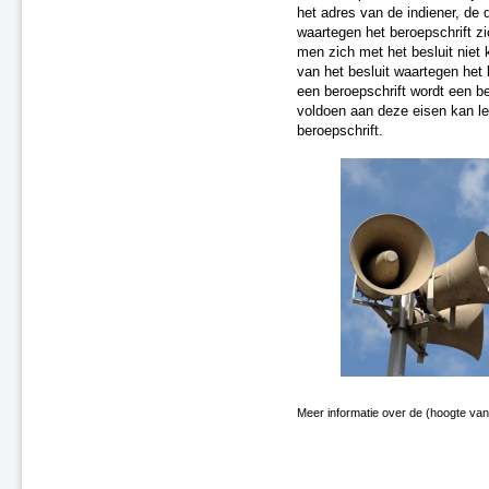
het adres van de indiener, de 
A4 Knooppunt Sabina -
waartegen het beroepschrift z
Steenbergsche Vliet
men zich met het besluit niet 
N200 Amsterdam
van het besluit waartegen het 
Dieren (spoor)
een beroepschrift wordt een be
A59 Waalwijk-Nuland
voldoen aan deze eisen kan lei
beroepschrift.
A73 Roermond-Reuver
A58 Middelburg
A28 - Harderwijk
Zevenaar - Wehl (spoor)
Zandvoort-Haarlem (spoor)
Leiden-Utrecht “ieder kwartier”
(spoor)
A59 Waalwijk, aansluiting N261
(besluit van 20 september 2021)
A67 Belgische grens-Hapert
A6 Almere-Weerwater
A50 Ekkersrijt-Son
Doetinchem-Gaanderen (spoor)
Meer informatie over de (hoogte van
N3 Dordrecht - Leerpark
Dordrecht-Zuid - Willemsdorp
(spoor)