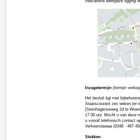
Indicatieve weergave ligging r
A2 Maasbrug ('s-Hertogenbosch
- Maasdriel)
A7 Sneek-Oost
A2 Parallelweg Hedel
A15 Suurhoffbrug
A27 HOV 't Gooi
A28 Assen
A2 Ekkersweijer – Eindhoven
Airport
Enschede De Eschmarke -
Glanerbrug
Zutphen - Lichtenvoorde (spoor)
Gouda - Alphen aan den Rijn
(Boskoop)
Inzagetermijn
(termijn verloop
N31 tussen Zurich en Harlingen
Het besluit ligt met bijbehore
Zwolle - Kampen (spoor)
Staatscourant zes weken ter i
A7/N7 Sneek-West
(Steinhagenseweg 2d te Woerd
A37 Holsloot - Duitse grens
17.00 uur. Mocht u van deze m
A32 Aansluiting Heerenveen-
u vooraf telefonisch contact 
Centrum
Verkeerslawaai (0348 ‑ 487 45
A15 aansluiting N57
Stukken
A67 te Hapert