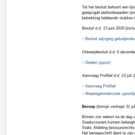
A22 aansluiting Beverwijk
Tot het besluit behoort een li
A37 N854 – knooppunt Holsloot
gewijzigde plafondwaarden (en
betrekking hebbende stukken 
Delden (spoor)
Oldenzaal (spoor)
Besluit d.d. 13 juni 2019 (inclu
Besluit van 20 december 2018
(spoor)
Besluit wijziging geluidprod
A15 Sliedrecht-West
N2 Eindhoven Challenge
Ontwerpbesluit d.d. 6 december
A28 Spier
A1 Laren (besluit van 19 maart
Delden (spoor)
2020)
A15 Ridderkerk
Aanvraag ProRail d.d. 23 juli 2
A13 Ackerdijkse Plassen
Aanvraag ProRail
Heerlen-Landgraaf (spoor)
A1 Bathmen
Maatregelonderzoek spoorlij
N65 Vught (besluit van 4 maart
2021)
Beroep
(termijn verloopt 31 ju
Ontwerpbesluit A59 Waalwijk,
aansluiting N261 (besluit van 22
Binnen zes weken na de dag v
maart 2021)
Staatscourant kunnen belangh
State, Afdeling bestuursrech
A50/A73 Knooppunt Ewijk
Het beroepschrift dient te zi
N50 Kampen Ens