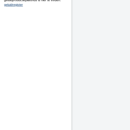
geluidproductieplafonds is hier te vinden:
geluidregister