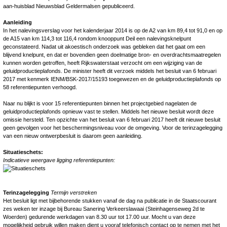
aan-huisblad Nieuwsblad Geldermalsen gepubliceerd.
Aanleiding
In het nalevingsverslag voor het kalenderjaar 2014 is op de A2 van km 89,4 tot 91,0 en op
de A15 van km 114,3 tot 116,4 rondom knooppunt Deil een nalevingsknelpunt
geconstateerd. Nadat uit akoestisch onderzoek was gebleken dat het gaat om een
blijvend knelpunt, en dat er bovendien geen doelmatige bron- en overdrachtsmaatregelen
kunnen worden getroffen, heeft Rijkswaterstaat verzocht om een wijziging van de
geluidproductieplafonds. De minister heeft dit verzoek middels het besluit van 6 februari
2017 met kenmerk IENM/BSK-2017/15193 toegewezen en de geluidproductieplafonds op
58 referentiepunten verhoogd.
Naar nu blijkt is voor 15 referentiepunten binnen het projectgebied nagelaten de
geluidproductieplafonds opnieuw vast te stellen. Middels het nieuwe besluit wordt deze
omissie hersteld. Ten opzichte van het besluit van 6 februari 2017 heeft dit nieuwe besluit
geen gevolgen voor het beschermingsniveau voor de omgeving. Voor de terinzagelegging
van een nieuw ontwerpbesluit is daarom geen aanleiding.
Situatieschets:
Indicatieve weergave ligging referentiepunten:
Terinzagelegging
Termijn verstreken
Het besluit ligt met bijbehorende stukken vanaf de dag na publicatie in de Staatscourant
zes weken ter inzage bij Bureau Sanering Verkeerslawaai (Steinhagenseweg 2d te
Woerden) gedurende werkdagen van 8.30 uur tot 17.00 uur. Mocht u van deze
mogelijkheid gebruik willen maken dient u vooraf telefonisch contact op te nemen met het