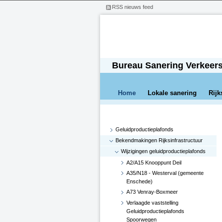
RSS nieuws feed
Bureau Sanering Verkeer
Home
Lokale sanering
Rijk
Geluidproductieplafonds
Bekendmakingen Rijksinfrastructuur
Wijzigingen geluidproductieplafonds
A2/A15 Knooppunt Deil
A35/N18 - Westerval (gemeente
Enschede)
A73 Venray-Boxmeer
Verlaagde vaststelling
Geluidproductieplafonds
Spoorwegen