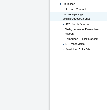
Enkhuizen
Rotterdam Centraal
Archief wijzigingen
geluidproductieplafonds
A27 Utrecht Voordorp
Wehl, gemeente Doetinchem
(spoor)
Terneuzen - Sluiskil (spoor)
N15 Maasvlakte
Aansluiting A12 - Ede
Hoekse Lijn
Groningen losplaats -
Waterhuizen aansluiting (spoor)
A4 Leiderdorp, verwijderen
geluidsscherm
A27 De Bilt
A2-A15, knooppunt Deil (besluit
d.d. 29 juni 2017)
Verlenging Hoekse Lijn
A16-N3 te Dordrecht
A76 Kerensheide - Geleen
Spoorzone Ede