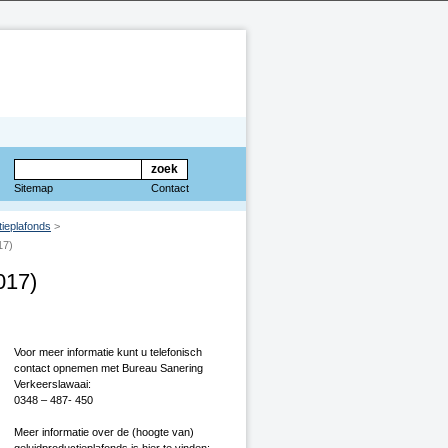
Sitemap
Contact
tieplafonds
>
17)
017)
Voor meer informatie kunt u telefonisch
contact opnemen met Bureau Sanering
Verkeerslawaai:
0348 – 487- 450
Meer informatie over de (hoogte van)