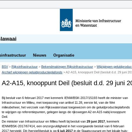
slawaai
sinfrastructuur
Nieuws
Organisatie
BSV
>
Rijksinfrastructuur
>
Bekendmakingen Rijksinfrastructuur
>
Wijzigingen geluidproduc
Archief wijzigingen geluidproductieplafonds
>
A2-A15, knooppunt Deil (besluit d.d. 29 juni 20
A2-A15, knooppunt Deil (besluit d.d. 29 juni 2
Bij besluit van 6 februari 2017 met kenmerk IENM/BSK-2017/15193 heeft de minister van
Infrastructuur en Milieu, met toepassing van artikel 11.28, eerste lid, van de Wet
milieubeheer, het verzoek van Rijkswaterstaat toegewezen om de geluidproductieplafonds
te wijzigen op referentiepunten, gelegen langs de rijkswegen A2 en A15 nabij knooppunt
Deil.
De minister van Infrastructuur en Milieu heeft bij besluit van
29 juni 2017
, kenmerk
IENM/BSK-2017/67414, een onzorgvuldigheid in het voorgaande besluit van 6 februari
2017 hersteld. Dit (herstel)besluit is op
6 juli 2017
in de Staatscourant en het lokale huis-