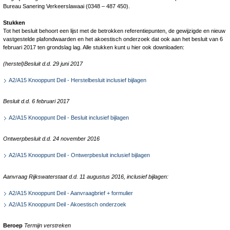
Bureau Sanering Verkeerslawaai (0348 – 487 450).
Stukken
Tot het besluit behoort een lijst met de betrokken referentiepunten, de gewijzigde en nieuw
vastgestelde plafondwaarden en het akoestisch onderzoek dat ook aan het besluit van 6
februari 2017 ten grondslag lag. Alle stukken kunt u hier ook downloaden:
(herstel)Besluit d.d. 29 juni 2017
A2/A15 Knooppunt Deil - Herstelbesluit inclusief bijlagen
Besluit d.d. 6 februari 2017
A2/A15 Knooppunt Deil - Besluit inclusief bijlagen
Ontwerpbesluit d.d. 24 november 2016
A2/A15 Knooppunt Deil - Ontwerpbesluit inclusief bijlagen
Aanvraag Rijkswaterstaat d.d. 11 augustus 2016, inclusief bijlagen:
A2/A15 Knooppunt Deil - Aanvraagbrief + formulier
A2/A15 Knooppunt Deil - Akoestisch onderzoek
Beroep
Termijn verstreken