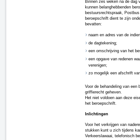
Binnen zes weken na de dag va
kunnen belanghebbenden beroep
bestuursrechtspraak, Postbu
beroepschrift dient te zijn on
bevatten:
naam en adres van de indien
de dagtekening;
een omschrijving van het bes
een opgave van redenen waa
verenigen;
zo mogelijk een afschrift van
Voor de behandeling van een b
griffierecht geheven.
Het niet voldoen aan deze eise
het beroepschrift.
Inlichtingen
Voor het verkrijgen van nadere
stukken kunt u zich tijdens k
Verkeerslawaai, telefonisch b