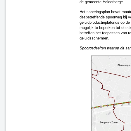
de gemeente Halderberge.
Utrecht en omstreken
Oost-Nederland Fase 1
Het saneringsplan bevat maat
Oss
desbetreffende spoorweg bij v
Randstad-Zuid - Fase 1
geluidproductieplafonds op de
mogelijk te beperken tot de s
Saneringsplan Fase 2, nr. 14
betreffen het toepassen van r
Randstad-West - Fase 1
geluidsschermen.
Tilburg - Fase 1
Tilburg - Fase 2 (F2-17)
Spoorgedeelten waarop dit san
Saneringsplan Fase 2, nr. 04
Saneringsplan Fase 2, nr. 12
Saneringsplan Fase 2, nr. 07
Gilze en Rijen
Saneringsplan Fase 2, nr. 00
Saneringsplan Fase 2, nr. 15
Saneringsplan Fase 2, nr. 18
's-Hertogenbosch, traject
Rosmalen
Oisterwijk, fase 1
Saneringsplan Fase 2, nr. 01
Saneringsplan Fase 2, nr. 16
Saneringsplan Fase 2, nr. 02