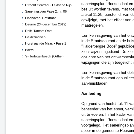
saneringsplan ‘Roosendaal en 
Utrecht Centraal - Leidsche Rijn
besluit worden tevens, met toe
Saneringsplan Fase 2, nr. 06
artikel 11.28, eerste lid, van 
Eindhoven, Hofstraat
gewijzigd, met het effect van
Deurne (24 december 2019)
maatregelen.
Delft, Tanthof Oost
Een kennisgeving van het ont
Geldermalsen
in de Staatscourant en de hu
Horst aan de Maas - Fase 1
“Halderbergse Bode” gepublicee
Boxtel
zienswijzen ingediend. De zien
's-Hertogenbosch (Orthen)
opzichte van het ontwerpbeslui
wijzigingen die zijn toegelicht i
Haaren
West Betuwe
Een kennisgeving van het defin
Maasdriel
in de Staatscourant gepublice
Vught
aan-huisbladen.
Zaltbommel
Aanleiding
Diverse gemeenten
Roosendaal en Halderberge
Op grond van hoofdstuk 11 van
Breda en Moerdijk
beheerder van het spoor, verp
Horst aan de Maas - Fase 1 -
uit te voeren. In het kader van
Herzien
saneringsplan ‘Roosendaal en 
voorgelegd. Het saneringsplan
Roermond, Venlo en Echt-
Susteren
spoor in de gemeente Roosend