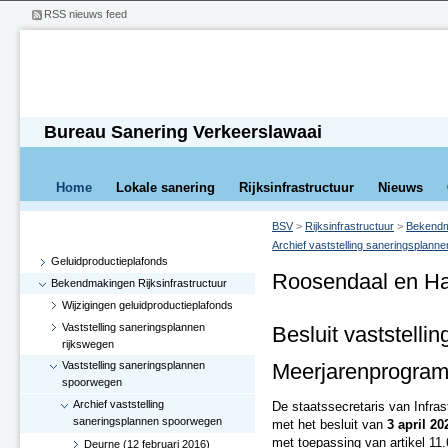
RSS nieuws feed
Bureau Sanering Verkeerslawaai
Home
Lokale sanering
Rijksinfrastructuur
Nieuws
BSV
>
Rijksinfrastructuur
>
Bekendma
Archief vaststelling saneringsplan
Geluidproductieplafonds
Roosendaal en Ha
Bekendmakingen Rijksinfrastructuur
Wijzigingen geluidproductieplafonds
Vaststelling saneringsplannen
Besluit vaststelli
rijkswegen
Vaststelling saneringsplannen
Meerjarenprogram
spoorwegen
Archief vaststelling
De staatssecretaris van Infra
saneringsplannen spoorwegen
met het besluit van
3 april 20
met toepassing van artikel 11.
Deurne (12 februari 2016)