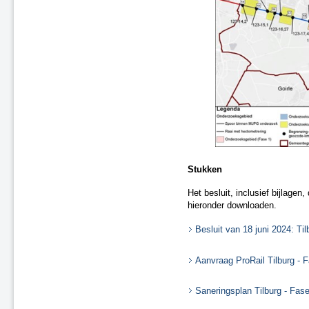
Saneringsplan Fase 2, nr. 03
Saneringsplan Fase 2, nr. 09
Saneringsplan Fase 2, nr. 05
Saneringsplan Fase 2, nr. 08
Saneringsplan Fase 2, nr. 11
Saneringsplan Fase 2, nr. 10
Saneringsplan Fase 2, nr. 13
Wijziging Saneringsplan Fase 2,
nr. 15
Wijziging Saneringsplan
Randstad-Zuid - Fase 1
Wijziging Saneringsplan Fase 2,
Stukken
nr. 01
Correctiebesluit Saneringsplan
Het besluit, inclusief bijlage
Fase 2, nr. 16
hieronder downloaden.
Saneringsplan Fase 3, nr. 11
Roermond, Venlo en Echt-
Besluit van 18 juni 2024: Til
Susteren, Fase 1
Regio Randstad Noord
Aanvraag ProRail Tilburg - 
Regio Randstad Zuid
Regio Noord-Oost
Saneringsplan Tilburg - Fas
Regio Zuid