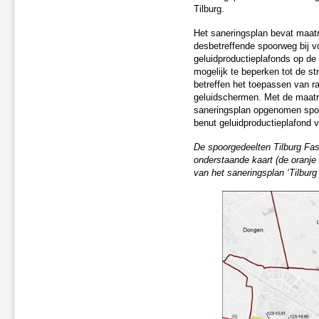
Utrecht en omstreken
Tilburg.
Oost-Nederland Fase 1
Het saneringsplan bevat maat
Oss
desbetreffende spoorweg bij v
Randstad-Zuid - Fase 1
geluidproductieplafonds op de
Saneringsplan Fase 2, nr. 14
mogelijk te beperken tot de s
Randstad-West - Fase 1
betreffen het toepassen van r
geluidschermen. Met de maatr
Tilburg - Fase 1
saneringsplan opgenomen spoor
Tilburg - Fase 2 (F2-17)
benut geluidproductieplafond v
Saneringsplan Fase 2, nr. 04
Saneringsplan Fase 2, nr. 12
De spoorgedeelten Tilburg Fas
Saneringsplan Fase 2, nr. 07
onderstaande kaart (de oranje
van het saneringsplan ‘Tilburg
Gilze en Rijen
Saneringsplan Fase 2, nr. 00
Saneringsplan Fase 2, nr. 15
Saneringsplan Fase 2, nr. 18
's-Hertogenbosch, traject
Rosmalen
Oisterwijk, fase 1
Saneringsplan Fase 2, nr. 01
Saneringsplan Fase 2, nr. 16
Saneringsplan Fase 2, nr. 02