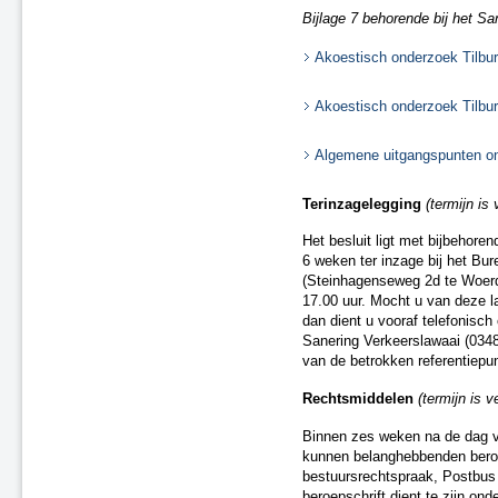
Tijdelijke ontheffingen van de naleving
Bijlage 7 behorende bij het Sa
Herstel onjuistheden geluidregister
Akoestisch onderzoek Tilbur
Akoestisch onderzoek Tilbur
Algemene uitgangspunten on
Terinzagelegging
(termijn is
Het besluit ligt met bijbehor
6 weken ter inzage bij het Bu
(Steinhagenseweg 2d te Woerd
17.00 uur. Mocht u van deze l
dan dient u vooraf telefonisc
Sanering Verkeerslawaai (0348 
van de betrokken referentiepu
Rechtsmiddelen
(termijn
is v
Binnen zes weken na de dag va
kunnen belanghebbenden beroep
bestuursrechtspraak, Postbu
beroepschrift dient te zijn on