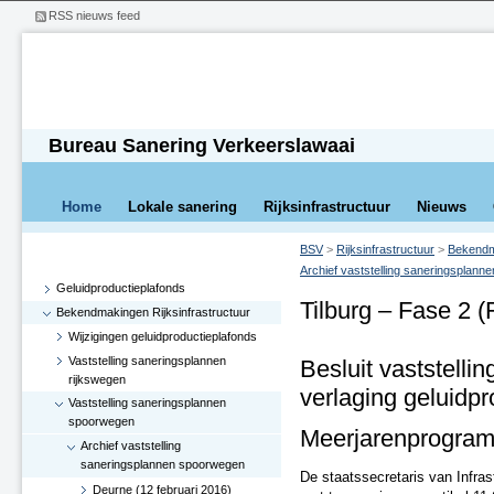
RSS nieuws feed
Bureau Sanering Verkeerslawaai
Home
Lokale sanering
Rijksinfrastructuur
Nieuws
BSV
>
Rijksinfrastructuur
>
Bekendma
Archief vaststelling saneringsplan
Geluidproductieplafonds
Tilburg – Fase 2 (
Bekendmakingen Rijksinfrastructuur
Wijzigingen geluidproductieplafonds
Vaststelling saneringsplannen
Besluit vaststelli
rijkswegen
verlaging geluidp
Vaststelling saneringsplannen
spoorwegen
Meerjarenprogram
Archief vaststelling
saneringsplannen spoorwegen
De staatssecretaris van Infra
Deurne (12 februari 2016)