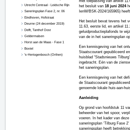
met toepassing van artikel 11.
Utrecht Centraal - Leidsche Rijn
het besluit van
18 juni 2024
he
IenW/BSK-2024/165965) heeft 
Saneringsplan Fase 2, nr. 06
Eindhoven, Hofstraat
Het besluit bevat tevens het 
Deurne (24 december 2019)
11.63, eerste lid, en artikel 1
Delft, Tanthof Oost
geluidproductieplafonds te wij
Geldermalsen
van de in het saneringsplan 
Horst aan de Maas - Fase 1
Een kennisgeving van het ontwe
Boxtel
Staatscourant gepubliceerd en
's-Hertogenbosch (Orthen)
huisblad “Stadsnieuws Tilburg”
Haaren
ingebracht. Eén van de zienswi
West Betuwe
het saneringsplan.
Maasdriel
Een kennisgeving van het defin
Vught
de Staatscourant gepubliceerd 
Zaltbommel
genoemde lokale huis-aan-hui
Diverse gemeenten
Aanleiding
Roosendaal en Halderberge
Breda en Moerdijk
Op grond van hoofdstuk 11 van
Horst aan de Maas - Fase 1 -
beheerder van het spoor, verpl
Herzien
voeren. In het kader van deze w
Roermond, Venlo en Echt-
saneringsplan ‘Tilburg Fase 2’
Susteren
saneringsplan heeft betrekkin