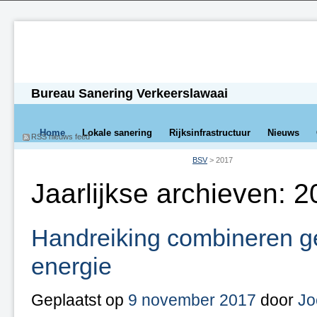
Bureau Sanering Verkeerslawaai
Home
Lokale sanering
Rijksinfrastructuur
Nieuws
RSS nieuws feed
BSV
>
2017
Jaarlijkse archieven:
2
Handreiking combineren gev
energie
Geplaatst op
9 november 2017
door
Jo