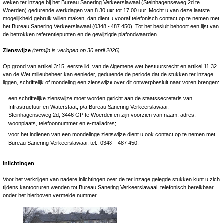
weken ter inzage bij het Bureau Sanering Verkeerslawaai (Steinhagenseweg 2d te
Woerden) gedurende werkdagen van 8.30 uur tot 17.00 uur. Mocht u van deze laatste
mogelijkheid gebruik willen maken, dan dient u vooraf telefonisch contact op te nemen met
het Bureau Sanering Verkeerslawaai (0348 ‑ 487 450). Tot het besluit behoort een lijst van
de betrokken referentiepunten en de gewijzigde plafondwaarden.
Zienswijze
(termijn is verlopen op 30 april 2026)
Op grond van artikel 3:15, eerste lid, van de Algemene wet bestuursrecht en artikel 11.32
van de Wet milieubeheer kan eenieder, gedurende de periode dat de stukken ter inzage
liggen, schriftelijk of mondeling een zienswijze over dit ontwerpbesluit naar voren brengen:
een schriftelijke zienswijze moet worden gericht aan de staatssecretaris van
Infrastructuur en Waterstaat, p/a Bureau Sanering Verkeerslawaai,
Steinhagenseweg 2d, 3446 GP te Woerden en zijn voorzien van naam, adres,
woonplaats, telefoonnummer en e-mailadres;
voor het indienen van een mondelinge zienswijze dient u ook contact op te nemen met
Bureau Sanering Verkeerslawaai, tel.: 0348 – 487 450.
Inlichtingen
Voor het verkrijgen van nadere inlichtingen over de ter inzage gelegde stukken kunt u zich
tijdens kantooruren wenden tot Bureau Sanering Verkeerslawaai, telefonisch bereikbaar
onder het hierboven vermelde nummer.