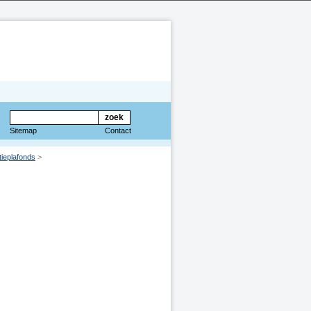
Sitemap
Contact
tieplafonds
>