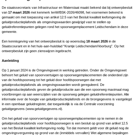
De staatssecretaris van Infrastructuur en Waterstaat maakt bekend dat bij ontwerpbesluit
van
17 maart 2026
met kenmerk IenW/BSK-2026/46098, het voornemen bekend is
gemaakt om met toepassing van artikel 12.5 van het Besluit kwaliteit leefomgeving de
geluidproductieplafonds als omgevingswaarden gewijzigd vast te stellen op
geluidreferentiepunten gelegen rond het spoorwegemplacement Leidschendam in deze
gemeente.
Een kennisgeving van het ontwerpbesluit is op woensdag
18 maart 2026
in de
Staatscourant en in het huis-aan-huisblad “Krantje Leidschendam/Voorburg”. Op het
ontwerpbesluit zijn geen zienswijzen ingebracht.
Aanleiding
Op 1 januari 2024 is de Omgevingswet in werking getreden. Onder de Omgevingswet
behoort het geluid van spoorvoertuigen op spoorwegemplacementen die onderdeel zijn
van de hoofdspoorweg tot het geluid door hoofdspoorwegen dat met
geluidproductieplafonds als omgevingswaarden wordt gereguleerd. De
geluidproductieplafonds geven de geluidproductie aan die een spoorweg maximaal mag
voortbrengen op aan weerszijden van de spoorweg gelegen geluidreferentiepunten. Alle
informatie over de hoogte van geluidproductieplafonds en de brongegevens is vastgelegd
in een openbaar geluidregister, dat toegankelijk is via de Centrale voorziening
geluidgegevens (www.geluidgegevens.nl).
Om het geluid van spoorvoertuigen op spoorwegemplacementen op te nemen in de
geluidproductieplafonds voor hoofdspoorwegen is een besluit op grond van artikel 12.5
van het Besluit kwaliteit leefomgeving nodig. Tot dat moment geldt voor dit geluid nog de
omgevingsvergunning op grond van de (inmiddels vervallen) Wet algemene bepalingen