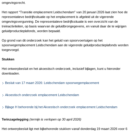
omgevingsrecht.
Het rapport “Transitie emplacement Leidschendam” van 20 januari 2026 laat zien hoe de
representatieve bedrijfssituatie op het emplacement is afgeleid uit de vigerende
omgevingsvergunning. De representatieve bedrijfssituatie is een overzicht van de
treinactiviteiten, op basis waarvan de geluidbrongegevens, en vanuit daar de te wijzigen
geluidproductieplafonds, worden bepaald.
Op grond van dit onderzoek kan het geluid van spoorvoertuigen op het
spoorwegemplacement Leidschendam aan de vigerende geluidproductieplafonds worden
toegevoegd.
Stukken
Het ontwerpbesluit en het akoestisch onderzoek, inclusief bijlagen, kunt u hieronder
downloaden.
Besluit van 17 maart 2026: Leidschendam spoorwegemplacement
Akoestisch onderzoek emplacement Leidschendam
Bijlage H behorende bij het Akoestisch onderzoek emplacement Leidschendam
Terinzagelegging
(termijn is verlopen op 30 april 2026)
Het ontwerpbesluit ligt met bijbehorende stukken vanaf donderdag 19 maart 2026 voor 6