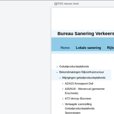
RSS nieuws feed
Bureau Sanering Verkeer
Home
Lokale sanering
Rijk
Geluidproductieplafonds
Bekendmakingen Rijksinfrastructuur
Wijzigingen geluidproductieplafonds
A2/A15 Knooppunt Deil
A35/N18 - Westerval (gemeente
Enschede)
A73 Venray-Boxmeer
Verlaagde vaststelling
Geluidproductieplafonds
Spoorwegen