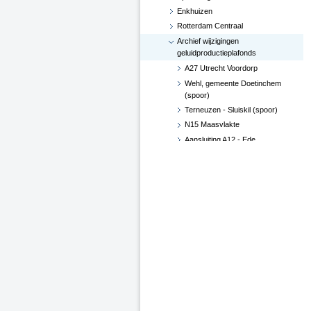
Enkhuizen
Rotterdam Centraal
Archief wijzigingen
geluidproductieplafonds
A27 Utrecht Voordorp
Wehl, gemeente Doetinchem
(spoor)
Terneuzen - Sluiskil (spoor)
N15 Maasvlakte
Aansluiting A12 - Ede
Hoekse Lijn
Groningen losplaats -
Waterhuizen aansluiting (spoor)
A4 Leiderdorp, verwijderen
geluidsscherm
A27 De Bilt
A2-A15, knooppunt Deil (besluit
d.d. 29 juni 2017)
Verlenging Hoekse Lijn
A16-N3 te Dordrecht
A76 Kerensheide - Geleen
Spoorzone Ede