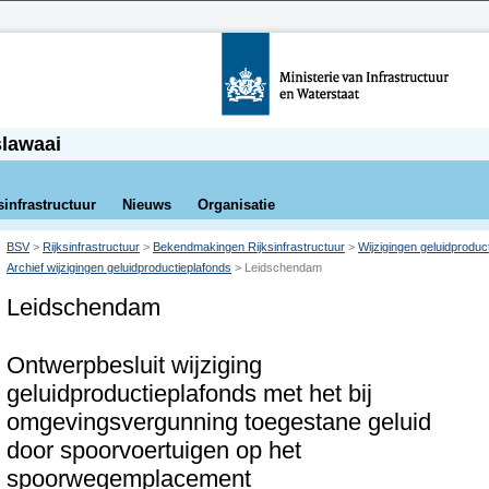
slawaai
sinfrastructuur
Nieuws
Organisatie
BSV
>
Rijksinfrastructuur
>
Bekendmakingen Rijksinfrastructuur
>
Wijzigingen geluidproduc
Archief wijzigingen geluidproductieplafonds
>
Leidschendam
Leidschendam
Ontwerpbesluit wijziging
geluidproductieplafonds met het bij
omgevingsvergunning toegestane geluid
door spoorvoertuigen op het
spoorwegemplacement