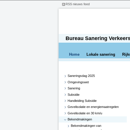
RSS nieuws feed
Bureau Sanering Verkeer
Home
Lokale sanering
Rijk
Saneringsdag 2025
Omgevingswet
Sanering
Subsidie
Handleiding Subsidie
Gevelisolatie en energiemaatregelen
Gevelisolatie en 30 km/u
Bekendmakingen
Bekendmakingen van