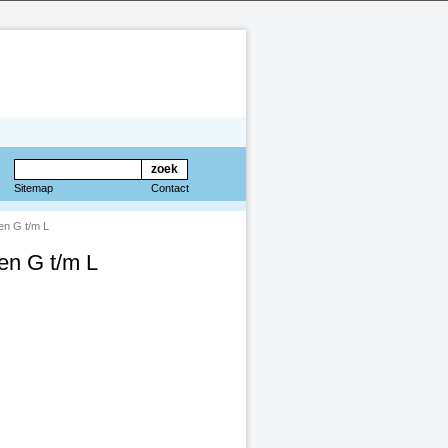
Sitemap
Contact
en G t/m L
en G t/m L