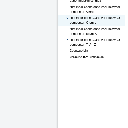
saneringsprogramma's
Niet meer openstaand voor bezwaar
gemeenten A t/m F
Niet meer openstaand voor bezwaar
gemeenten G t/m L
Niet meer openstaand voor bezwaar
gemeenten M t/m S
Niet meer openstaand voor bezwaar
gemeenten T t/m Z
Zeeuwse Lijn
Verdeling ISV-3 middelen
WOB-verzoeken
Wijzigingen subsidieregeling