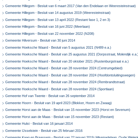
Gemeente Hillegom - Besluit van 6 maart 2017 (Van den Endelaan en Weeresteinstraat)
Gemeente Hillegom - Besluit van 14 augustus 2019 (Weeresteinstraat)
Gemeente Hillegom - Besluit van 13 april 2022 (Restant fase 1, 2 en 3)
Gemeente Hillegom - Besluit van 16 juni 2022 (Meerlaan)
Gemeente Hillegom - Besluit van 22 november 2022 (N208)
Gemeente Hilversum - Besluit van 30 juni 2014
Gemeente Hoeksche Waard - Besluit van 5 augustus 2021 (N489 e.a.)
Gemeente Hoeksche Waard - Besluit van 25 augustus 2021 (Dorpsstraat, Molendijk e.a.
Gemeente Hoeksche Waard - Besluit van 20 oktober 2021 (Rustenburgstraat e.a.)
Gemeente Hoeksche Waard - Besluit van 28 november 2024 (Centrumgebied)
Gemeente Hoeksche Waard - Besluit van 28 november 2024 (Hoofdontsluitingswegen)
Gemeente Hoeksche Waard - Besluit van 28 november 2024 (Rembrandtstraat)
Gemeente Hoeksche Waard - Besluit van 28 november 2024 (Sportlaan)
Gemeente Hof van Twente - Besluit van 26 september 2014
Gemeente Hoorn - Besluit van 19 april 2023 (Blokker, Hoorn en Zwaag)
Gemeente Horst aan de Maas - Besluit van 15 november 2023 (Horst en Sevenum)
Gemeente Horst aan de Maas - Besluit van 15 november 2023 (Restant)
Gemeente Hulst - Besluit van 16 januari 2014
Gemeente IJsselstein - Besluit van 25 februari 2016
Gemeente Kaag en Braassem - Besluit van 22 januari 2019 (Alkemadelaan, Oude Weteri