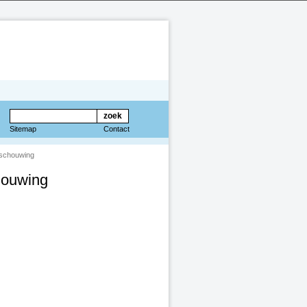
Sitemap
Contact
 schouwing
houwing