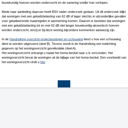
bouwkundig hoeven worden onderzocht en de sanering sneller kan verlopen.
Mede naar aanleiding daarvan heeft BSV nader onderzoek gedaan. Uit dit onderzoek blijkt
dat woningen met een geluidsbelasting van 62 dB of lager slechts in uitzonderlijke gevallen
voor geluidwerende maatregelen in aanmerking komen. Daarom is besloten dat woningen
met een geluidsbelasting tot en met 62 dB niet langer bouwkundig-akoestisch hoeven
worden onderzocht, tenzij er bij deze woning bijzondere kenmerken aanwezig zijn.
In de
Handreiking overzicht projectwoningen en schouwing
leest u hoe een schouwing
dient te worden uitgevoerd (deel B). Tevens wordt in de Handreiking een toelichting
gegeven op het woningoverzicht gevelisolatie (deel A).
Het woningoverzicht ontvangt u nadat het homa-besluit naar u is verzonden. Het
woningoverzicht bevat de woningen uit de bijlage van het homa-besluit. Een voorbeeld van
het woningoverzicht vindt u
hier
.