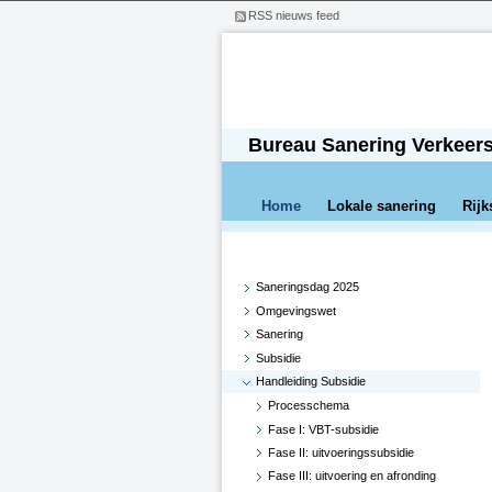
RSS nieuws feed
Bureau Sanering Verkeer
Home
Lokale sanering
Rijk
Saneringsdag 2025
Omgevingswet
Sanering
Subsidie
Handleiding Subsidie
Processchema
Fase I: VBT-subsidie
Fase II: uitvoeringssubsidie
Fase III: uitvoering en afronding