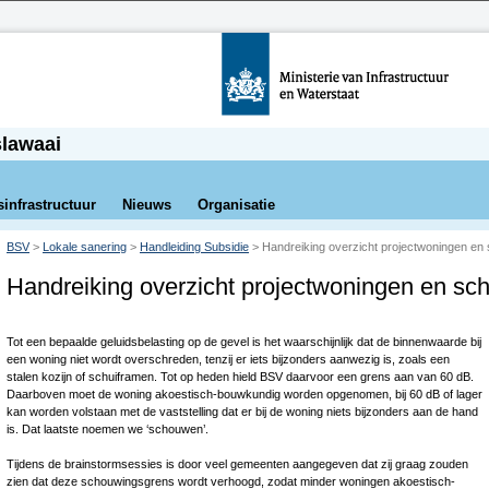
slawaai
sinfrastructuur
Nieuws
Organisatie
BSV
>
Lokale sanering
>
Handleiding Subsidie
>
Handreiking overzicht projectwoningen en
Handreiking overzicht projectwoningen en sc
Tot een bepaalde geluidsbelasting op de gevel is het waarschijnlijk dat de binnenwaarde bij
een woning niet wordt overschreden, tenzij er iets bijzonders aanwezig is, zoals een
stalen kozijn of schuiframen. Tot op heden hield BSV daarvoor een grens aan van 60 dB.
Daarboven moet de woning akoestisch-bouwkundig worden opgenomen, bij 60 dB of lager
kan worden volstaan met de vaststelling dat er bij de woning niets bijzonders aan de hand
is. Dat laatste noemen we ‘schouwen’.
Tijdens de brainstormsessies is door veel gemeenten aangegeven dat zij graag zouden
zien dat deze schouwingsgrens wordt verhoogd, zodat minder woningen akoestisch-