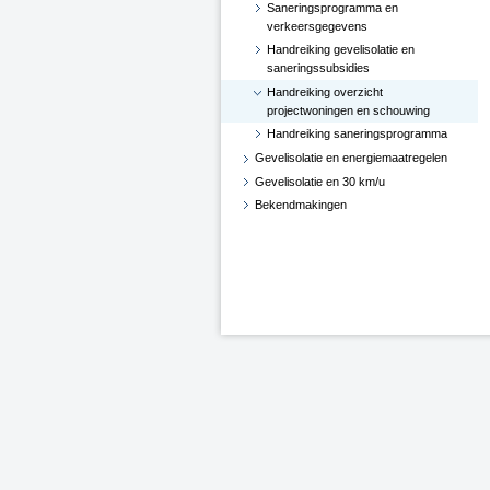
Saneringsprogramma en
verkeersgegevens
Handreiking gevelisolatie en
saneringssubsidies
Handreiking overzicht
projectwoningen en schouwing
Handreiking saneringsprogramma
Gevelisolatie en energiemaatregelen
Gevelisolatie en 30 km/u
Bekendmakingen