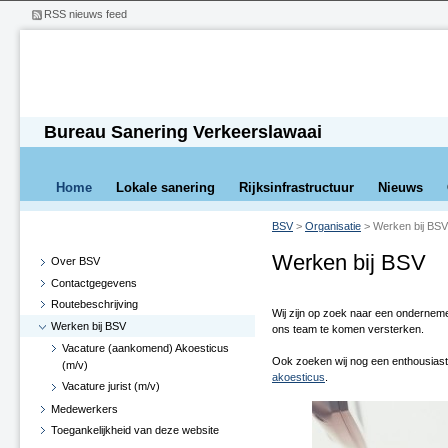
RSS nieuws feed
Bureau Sanering Verkeerslawaai
Home
Lokale sanering
Rijksinfrastructuur
Nieuws
BSV
>
Organisatie
>
Werken bij BSV
Werken bij BSV
Over BSV
Contactgegevens
Routebeschrijving
Wij zijn op zoek naar een onderne
Werken bij BSV
ons team te komen versterken.
Vacature (aankomend) Akoesticus
Ook zoeken wij nog een enthousias
(m/v)
akoesticus
.
Vacature jurist (m/v)
Medewerkers
Toegankelijkheid van deze website