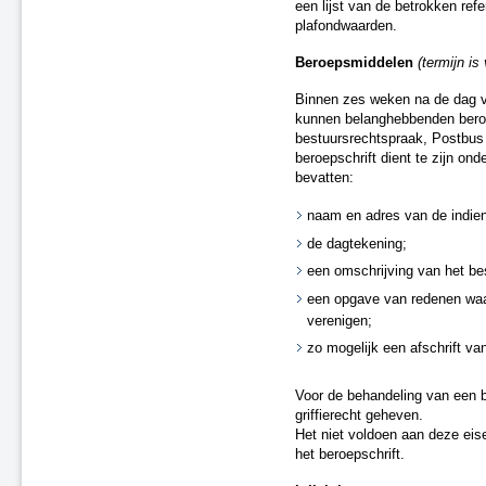
een lijst van de betrokken ref
A4 Knooppunt Sabina -
plafondwaarden.
Steenbergsche Vliet
N200 Amsterdam
Beroepsmiddelen
(termijn i
Dieren (spoor)
Binnen zes weken na de dag va
A59 Waalwijk-Nuland
kunnen belanghebbenden beroep
A73 Roermond-Reuver
bestuursrechtspraak, Postbu
A58 Middelburg
beroepschrift dient te zijn on
A28 - Harderwijk
bevatten:
Zevenaar - Wehl (spoor)
naam en adres van de indien
Zandvoort-Haarlem (spoor)
de dagtekening;
Leiden-Utrecht “ieder kwartier”
(spoor)
een omschrijving van het bes
A59 Waalwijk, aansluiting N261
een opgave van redenen waa
(besluit van 20 september 2021)
verenigen;
A67 Belgische grens-Hapert
zo mogelijk een afschrift van
A6 Almere-Weerwater
A50 Ekkersrijt-Son
Voor de behandeling van een b
Doetinchem-Gaanderen (spoor)
griffierecht geheven.
N3 Dordrecht - Leerpark
Het niet voldoen aan deze eise
Dordrecht-Zuid - Willemsdorp
het beroepschrift.
(spoor)