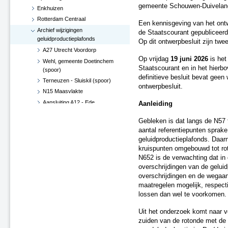
gemeente Schouwen-Duivelan
Enkhuizen
Rotterdam Centraal
Een kennisgeving van het ontw
Archief wijzigingen
de Staatscourant gepubliceerd 
geluidproductieplafonds
Op dit ontwerpbesluit zijn twe
A27 Utrecht Voordorp
Op vrijdag
19 juni 2026
is het 
Wehl, gemeente Doetinchem
Staatscourant en in het hierb
(spoor)
definitieve besluit bevat geen
Terneuzen - Sluiskil (spoor)
ontwerpbesluit.
N15 Maasvlakte
Aansluiting A12 - Ede
Aanleiding
Hoekse Lijn
Gebleken is dat langs de N57
Groningen losplaats -
aantal referentiepunten sprake
Waterhuizen aansluiting (spoor)
geluidproductieplafonds. Daar
A4 Leiderdorp, verwijderen
kruispunten omgebouwd tot ro
geluidsscherm
N652 is de verwachting dat in
A27 De Bilt
overschrijdingen van de geluid
A2-A15, knooppunt Deil (besluit
overschrijdingen en de wegaan
d.d. 29 juni 2017)
maatregelen mogelijk, respecti
Verlenging Hoekse Lijn
lossen dan wel te voorkomen.
A16-N3 te Dordrecht
Uit het onderzoek komt naar v
A76 Kerensheide - Geleen
zuiden van de rotonde met de 
Spoorzone Ede