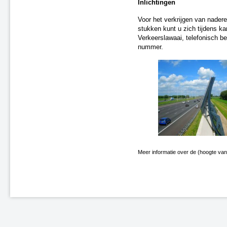
Enschede-Glanerbrug (spoor)
Inlichtingen
N31 - Opeinde, gemeente
Voor het verkrijgen van nadere
Smallingerland
stukken kunt u zich tijdens k
A31 - Marsum
Verkeerslawaai, telefonisch b
N9 Schoorldam
nummer.
N31 Wergea-Drachten
A2/A76 Knooppunt Kerensheide
Elst, kruising Rijksweg-Noord
(spoor)
Midlum-Dronryp
Heerlen-Landgraaf (correctie)
(spoor)
A2 Eindhoven Randweg
N31/A7 Knooppunt Drachten
A1 Rijssen-Holten, Tolweg
Meer informatie over de (hoogte van)
N33 Veendam
Leeuwarden Brug (spoor)
A1 Rijssen-Holten,
Markeloseweg
N36 en A35, Wierden
's-Hertogenbosch - Nijmegen
(spoor)