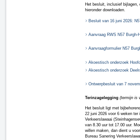
Het besluit, inclusief bijlage
A22 aansluiting Beverwijk
hieronder downloaden.
A37 N854 – knooppunt Holsloot
Delden (spoor)
Besluit van 16 juni 2026: 
Oldenzaal (spoor)
Besluit van 20 december 2018
Aanvraag RWS N57 Burgh-Ha
(spoor)
A15 Sliedrecht-West
Aanvraagformulier N57 Bur
N2 Eindhoven Challenge
A28 Spier
Akoestisch onderzoek Hoof
A1 Laren (besluit van 19 maart
2020)
Akoestisch onderzoek Deel
A15 Ridderkerk
A13 Ackerdijkse Plassen
Ontwerpbesluit van 7 nove
Heerlen-Landgraaf (spoor)
A1 Bathmen
Terinzagelegging
(termijn is
N65 Vught (besluit van 4 maart
Het besluit ligt met bijbehor
2021)
22 juni 2026 voor 6 weken ter 
Ontwerpbesluit A59 Waalwijk,
Verkeerslawaai (Steinhagens
aansluiting N261 (besluit van 22
van 8.30 uur tot 17.00 uur. Mo
maart 2021)
willen maken, dan dient u voo
A50/A73 Knooppunt Ewijk
Bureau Sanering Verkeerslawaai
N50 Kampen Ens