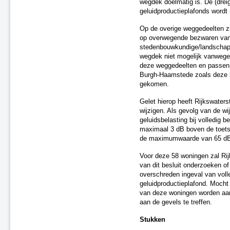
wegdek doelmatig is. De (drei
A2 Maasbrug ('s-Hertogenbosch
geluidproductieplafonds word
- Maasdriel)
Op de overige weggedeelten zi
A7 Sneek-Oost
op overwegende bezwaren van
A2 Parallelweg Hedel
stedenbouwkundige/landschappe
A15 Suurhoffbrug
wegdek niet mogelijk vanwege
A27 HOV 't Gooi
deze weggedeelten en passen 
A28 Assen
Burgh-Haamstede zoals deze i
A2 Ekkersweijer – Eindhoven
gekomen.
Airport
Gelet hierop heeft Rijkswaters
Enschede De Eschmarke -
wijzigen. Als gevolg van de wi
Glanerbrug
geluidsbelasting bij volledig b
Zutphen - Lichtenvoorde (spoor)
maximaal 3 dB boven de toetsw
Gouda - Alphen aan den Rijn
de maximumwaarde van 65 d
(Boskoop)
N31 tussen Zurich en Harlingen
Voor deze 58 woningen zal Rij
Zwolle - Kampen (spoor)
van dit besluit onderzoeken of
overschreden ingeval van voll
A7/N7 Sneek-West
geluidproductieplafond. Mocht 
A37 Holsloot - Duitse grens
van deze woningen worden aa
A32 Aansluiting Heerenveen-
aan de gevels te treffen.
Centrum
A15 aansluiting N57
Stukken
A67 te Hapert