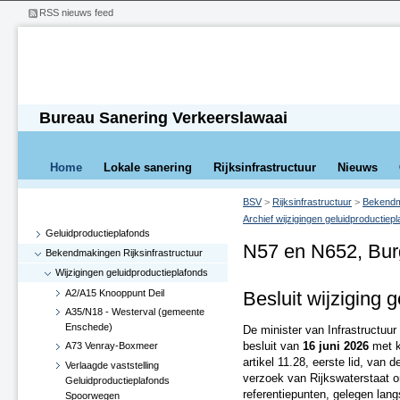
RSS nieuws feed
Bureau Sanering Verkeerslawaai
Home
Lokale sanering
Rijksinfrastructuur
Nieuws
BSV
>
Rijksinfrastructuur
>
Bekendma
Archief wijzigingen geluidproductiep
Geluidproductieplafonds
N57 en N652, Bu
Bekendmakingen Rijksinfrastructuur
Wijzigingen geluidproductieplafonds
A2/A15 Knooppunt Deil
Besluit wijziging 
A35/N18 - Westerval (gemeente
Enschede)
De minister van Infrastructuur
besluit van
16 juni 2026
met k
A73 Venray-Boxmeer
artikel 11.28, eerste lid, van
Verlaagde vaststelling
verzoek van Rijkswaterstaat o
Geluidproductieplafonds
referentiepunten, gelegen la
Spoorwegen