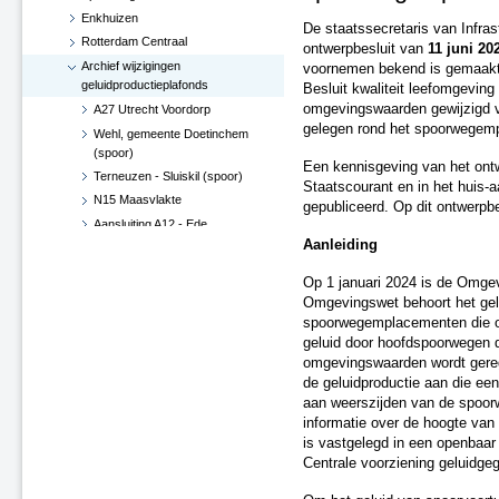
Enkhuizen
De staatssecretaris van Infra
Rotterdam Centraal
ontwerpbesluit van
11 juni 20
Archief wijzigingen
voornemen bekend is gemaakt 
geluidproductieplafonds
Besluit kwaliteit leefomgeving
omgevingswaarden gewijzigd va
A27 Utrecht Voordorp
gelegen rond het spoorwegem
Wehl, gemeente Doetinchem
(spoor)
Een kennisgeving van het ont
Terneuzen - Sluiskil (spoor)
Staatscourant en in het huis-
N15 Maasvlakte
gepubliceerd. Op dit ontwerpbe
Aansluiting A12 - Ede
Aanleiding
Hoekse Lijn
Groningen losplaats -
Op 1 januari 2024 is de Omge
Waterhuizen aansluiting (spoor)
Omgevingswet behoort het gel
A4 Leiderdorp, verwijderen
spoorwegemplacementen die on
geluidsscherm
geluid door hoofdspoorwegen d
A27 De Bilt
omgevingswaarden wordt gereg
A2-A15, knooppunt Deil (besluit
de geluidproductie aan die e
d.d. 29 juni 2017)
aan weerszijden van de spoorw
informatie over de hoogte van
Verlenging Hoekse Lijn
is vastgelegd in een openbaar g
A16-N3 te Dordrecht
Centrale voorziening geluidge
A76 Kerensheide - Geleen
Spoorzone Ede