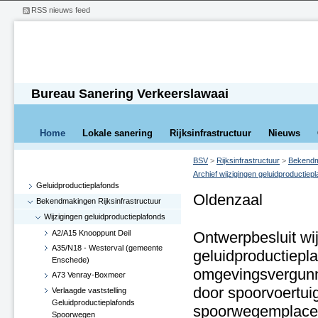
RSS nieuws feed
Bureau Sanering Verkeerslawaai
Home
Lokale sanering
Rijksinfrastructuur
Nieuws
BSV
>
Rijksinfrastructuur
>
Bekendma
Archief wijzigingen geluidproductiep
Geluidproductieplafonds
Oldenzaal
Bekendmakingen Rijksinfrastructuur
Wijzigingen geluidproductieplafonds
A2/A15 Knooppunt Deil
Ontwerpbesluit wij
A35/N18 - Westerval (gemeente
geluidproductiepla
Enschede)
omgevingsvergunn
A73 Venray-Boxmeer
door spoorvoertui
Verlaagde vaststelling
Geluidproductieplafonds
spoorwegemplac
Spoorwegen