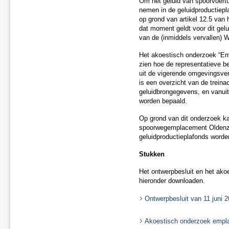
Om het geluid van spoorvoer
A2 Maasbrug ('s-Hertogenbosch
nemen in de geluidproductiepl
- Maasdriel)
op grond van artikel 12.5 van 
dat moment geldt voor dit ge
A7 Sneek-Oost
van de (inmiddels vervallen)
A2 Parallelweg Hedel
A15 Suurhoffbrug
Het akoestisch onderzoek “Em
A27 HOV 't Gooi
zien hoe de representatieve be
A28 Assen
uit de vigerende omgevingsverg
is een overzicht van de treina
A2 Ekkersweijer – Eindhoven
geluidbrongegevens, en vanuit 
Airport
worden bepaald.
Enschede De Eschmarke -
Glanerbrug
Op grond van dit onderzoek ka
Zutphen - Lichtenvoorde (spoor)
spoorwegemplacement Oldenza
Gouda - Alphen aan den Rijn
geluidproductieplafonds word
(Boskoop)
N31 tussen Zurich en Harlingen
Stukken
Zwolle - Kampen (spoor)
Het ontwerpbesluit en het akoe
A7/N7 Sneek-West
hieronder downloaden.
A37 Holsloot - Duitse grens
A32 Aansluiting Heerenveen-
Ontwerpbesluit van 11 juni
Centrum
A15 aansluiting N57
Akoestisch onderzoek empl
A67 te Hapert