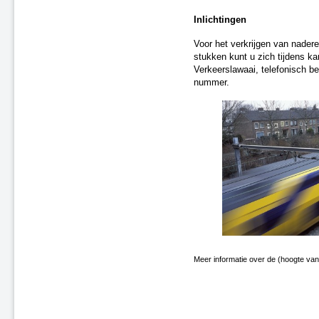
A4 Knooppunt Sabina -
Inlichtingen
Steenbergsche Vliet
N200 Amsterdam
Voor het verkrijgen van nadere
Dieren (spoor)
stukken kunt u zich tijdens k
Verkeerslawaai, telefonisch b
A59 Waalwijk-Nuland
nummer.
A73 Roermond-Reuver
A58 Middelburg
A28 - Harderwijk
Zevenaar - Wehl (spoor)
Zandvoort-Haarlem (spoor)
Leiden-Utrecht “ieder kwartier”
(spoor)
A59 Waalwijk, aansluiting N261
(besluit van 20 september 2021)
A67 Belgische grens-Hapert
A6 Almere-Weerwater
A50 Ekkersrijt-Son
Meer informatie over de (hoogte van
Doetinchem-Gaanderen (spoor)
N3 Dordrecht - Leerpark
Dordrecht-Zuid - Willemsdorp
(spoor)