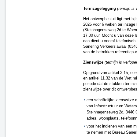
A22 aansluiting Beverwijk
Terinzagelegging
(termijn is
A37 N854 – knooppunt Holsloot
Delden (spoor)
Het ontwerpbesluit ligt met b
2026 voor 6 weken ter inzage 
Oldenzaal (spoor)
(Steinhagenseweg 2d te Woerd
Besluit van 20 december 2018
17.00 uur. Mocht u van deze l
(spoor)
dan dient u vooraf telefonisc
A15 Sliedrecht-West
Sanering Verkeerslawaai (0348 
N2 Eindhoven Challenge
van de betrokken referentiepu
A28 Spier
Zienswijze
(termijn is verlope
A1 Laren (besluit van 19 maart
2020)
Op grond van artikel 3:15, eer
A15 Ridderkerk
en artikel 11.32 van de Wet m
A13 Ackerdijkse Plassen
periode dat de stukken ter inza
Heerlen-Landgraaf (spoor)
zienswijze over dit ontwerpbes
A1 Bathmen
een schriftelijke zienswijze
N65 Vught (besluit van 4 maart
van Infrastructuur en Water
2021)
Steinhagenseweg 2d, 3446 G
Ontwerpbesluit A59 Waalwijk,
aansluiting N261 (besluit van 22
adres, woonplaats, telefoon
maart 2021)
voor het indienen van een m
A50/A73 Knooppunt Ewijk
te nemen met Bureau Sanerin
N50 Kampen Ens