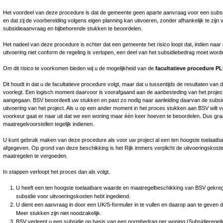
Het voordeel van deze procedure is dat de gemeente geen aparte aanvraag voor een subsidi
en dat zij de voorbereiding volgens eigen planning kan uitvoeren, zonder afhankelijk te zijn
subsidieaanvraag en bijbehorende stukken te beoordelen.
Het nadeel van deze procedure is echter dat een gemeente het risico loopt dat, indien naar 
uitvoering niet conform de regeling is verlopen, een deel van het subsidiebedrag moet wor
Om dit risico te voorkomen bieden wij u de mogelijkheid van de
facultatieve procedure P
Dit houdt in dat u de facultatieve procedure volgt, maar dat u tussentijds de resultaten van
voorlegt. Een logisch moment daarvoor is voorafgaand aan de aanbesteding van het project
aangegaan. BSV beoordeelt uw stukken en past zo nodig naar aanleiding daarvan de subsi
uitvoering van het project. Als u op een ander moment in het proces stukken aan BSV wilt 
voorkeur gaat er naar uit dat we een woning maar één keer hoeven te beoordelen. Dus gr
maatregelvoorstellen tegelijk indienen.
U kunt gebruik maken van deze procedure als voor uw project al een ten hoogste toelaatb
afgegeven. Op grond van deze beschikking is het Rijk immers verplicht de uitvoeringskos
maatregelen te vergoeden.
In stappen verloopt het proces dan als volgt.
U heeft een ten hoogste toelaatbare waarde en maatregelbeschikking van BSV gekr
subsidie voor uitvoeringskosten hebt ingediend.
U dient een aanvraag in door een UK/S-formulier in te vullen en daarop aan te geven da
Meer stukken zijn niet noodzakelijk.
BSV verleent u een subsidie op basis van een normbedrag per woning (Subsidieregeling