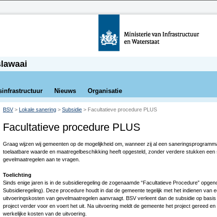
slawaai
sinfrastructuur
Nieuws
Organisatie
BSV
>
Lokale sanering
>
Subsidie
>
Facultatieve procedure PLUS
Facultatieve procedure PLUS
Graag wijzen wij gemeenten op de mogelijkheid om, wanneer zij al een saneringsprogram
toelaatbare waarde en maatregelbeschikking heeft opgesteld, zonder verdere stukken een s
gevelmaatregelen aan te vragen.
Toelichting
Sinds enige jaren is in de subsidieregeling de zogenaamde “Facultatieve Procedure” opgen
Subsidieregeling). Deze procedure houdt in dat de gemeente tegelijk met het indienen va
uitvoeringskosten van gevelmaatregelen aanvraagt. BSV verleent dan de subsidie op basi
project verder voor en voert het uit. Na uitvoering meldt de gemeente het project gereed en
werkelijke kosten van de uitvoering.