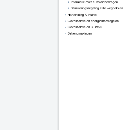
Informatie over subsidiebedragen
Stimuleringsregeling stille wegdekken
Handleiding Subsidie
Gevelisolatie en energiemaatregelen
Gevelisolatie en 30 km/u
Bekendmakingen