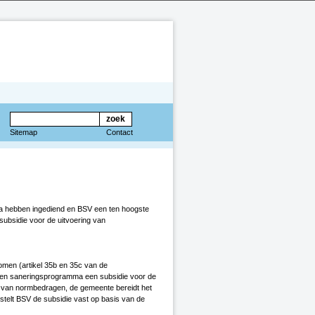
Sitemap
Contact
ma hebben ingediend en BSV een ten hoogste
ubsidie voor de uitvoering van
omen (artikel 35b en 35c van de
n een saneringsprogramma een subsidie voor de
s van normbedragen, de gemeente bereidt het
 stelt BSV de subsidie vast op basis van de