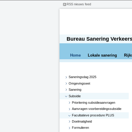
RSS nieuws feed
Bureau Sanering Verkeer
Home
Lokale sanering
Rijk
Saneringsdag 2025
Omgevingswet
Sanering
Subsidie
Prioritering subsidieaanvragen
Aanvragen voorbereidingssubsidie
Facultatieve procedure PLUS
Doelmatigheid
Formulieren