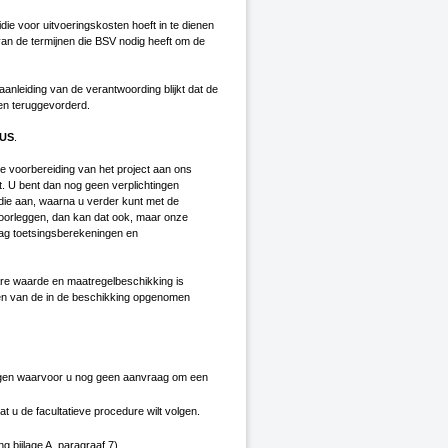
e voor uitvoeringskosten hoeft in te dienen
 van de termijnen die BSV nodig heeft om de
aanleiding van de verantwoording blijkt dat de
den teruggevorderd.
LUS
.
 de voorbereiding van het project aan ons
. U bent dan nog geen verplichtingen
die aan, waarna u verder kunt met de
voorleggen, dan kan dat ook, maar onze
aag toetsingsberekeningen en
are waarde en maatregelbeschikking is
ten van de in de beschikking opgenomen
egen waarvoor u nog geen aanvraag om een
t u de facultatieve procedure wilt volgen.
 bijlage A, paragraaf 7).