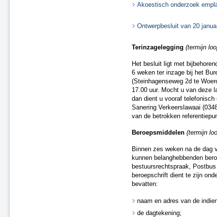
Akoestisch onderzoek empl
Ontwerpbesluit van 20 janu
Terinzagelegging
(termijn lo
Het besluit ligt met bijbehor
6 weken ter inzage bij het Bu
(Steinhagenseweg 2d te Woerd
17.00 uur. Mocht u van deze l
dan dient u vooraf telefonisc
Sanering Verkeerslawaai (0348 
van de betrokken referentiepu
Beroepsmiddelen
(termijn l
Binnen zes weken na de dag va
kunnen belanghebbenden beroep
bestuursrechtspraak, Postbu
beroepschrift dient te zijn on
bevatten:
naam en adres van de indien
de dagtekening;