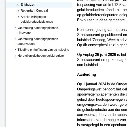
Enkhuizen
toepassing van artikel 12.5 va
geluidproductieplafonds als o
Rotterdam Centraal
op geluidreferentiepunten ge
Archief wijzigingen
Enkhuizen in deze gemeente.
geluidproductieplafonds
Vaststelling saneringsplannen
Een kennisgeving van het ontwe
rijkswegen
Staatscourant gepubliceerd en
Vaststelling saneringsplannen
huisblad “Zondag, Weekblad v
spoorwegen
Op dit ontwerpbesluit zijn gee
Tijdelijke ontheffingen van de naleving
Op vrijdag
26 juni 2026
is het 
Herstel onjuistheden geluidregister
Staatscourant en op zondag 28
aan-huisblad.
Aanleiding
Op 1 januari 2024 is de Omge
Omgevingswet behoort het gel
spoorwegemplacementen die on
geluid door hoofdspoorwegen d
omgevingswaarden wordt gereg
de geluidproductie aan die e
aan weerszijden van de spoorw
informatie over de hoogte van
is vastgelegd in een openbaar g