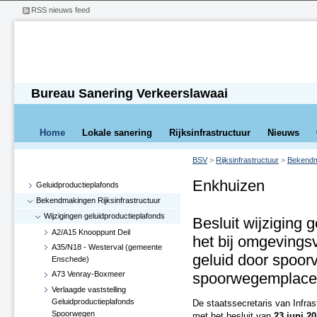
RSS nieuws feed
Bureau Sanering Verkeerslawaai
Home
Lokale sanering
Rijksinfrastructuur
Nieuws
BSV
>
Rijksinfrastructuur
>
Bekendma
Enkhuizen
Geluidproductieplafonds
Bekendmakingen Rijksinfrastructuur
Wijzigingen geluidproductieplafonds
Besluit wijziging 
A2/A15 Knooppunt Deil
het bij omgevings
A35/N18 - Westerval (gemeente
geluid door spoor
Enschede)
spoorwegemplac
A73 Venray-Boxmeer
Verlaagde vaststelling
Geluidproductieplafonds
De staatssecretaris van Infra
Spoorwegen
met het besluit van
23 juni 2