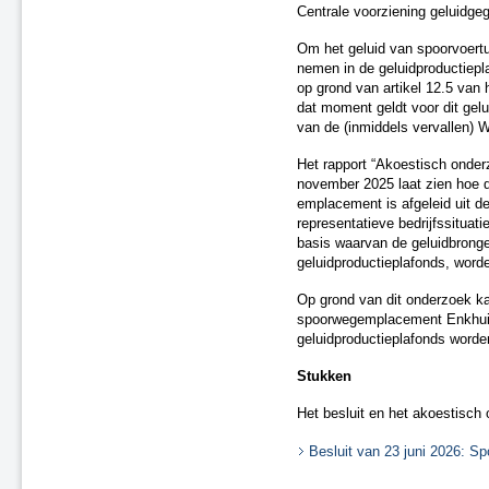
Centrale voorziening geluidge
Om het geluid van spoorvoer
nemen in de geluidproductiepl
op grond van artikel 12.5 van 
dat moment geldt voor dit ge
van de (inmiddels vervallen)
Het rapport “Akoestisch onde
november 2025 laat zien hoe de
emplacement is afgeleid uit 
representatieve bedrijfssituati
basis waarvan de geluidbronge
geluidproductieplafonds, word
Op grond van dit onderzoek ka
spoorwegemplacement Enkhui
geluidproductieplafonds word
Stukken
Het besluit en het akoestisch
Besluit van 23 juni 2026: 