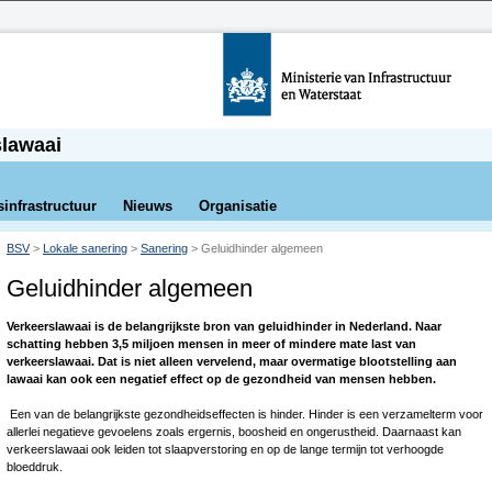
slawaai
sinfrastructuur
Nieuws
Organisatie
BSV
>
Lokale sanering
>
Sanering
>
Geluidhinder algemeen
Geluidhinder algemeen
Verkeerslawaai is de belangrijkste bron van geluidhinder in Nederland. Naar
schatting hebben 3,5 miljoen mensen in meer of mindere mate last van
verkeerslawaai. Dat is niet alleen vervelend, maar overmatige blootstelling aan
lawaai kan ook een negatief effect op de gezondheid van mensen hebben.
Een van de belangrijkste gezondheidseffecten is hinder. Hinder is een verzamelterm voor
allerlei negatieve gevoelens zoals ergernis, boosheid en ongerustheid. Daarnaast kan
verkeerslawaai ook leiden tot slaapverstoring en op de lange termijn tot verhoogde
bloeddruk.