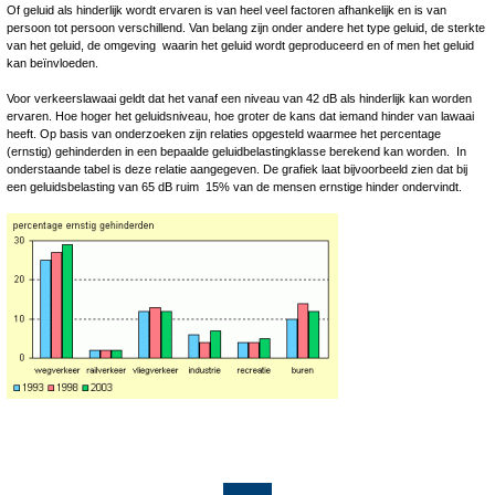
Of geluid als hinderlijk wordt ervaren is van heel veel factoren afhankelijk en is van
persoon tot persoon verschillend. Van belang zijn onder andere het type geluid, de sterkte
van het geluid, de omgeving waarin het geluid wordt geproduceerd en of men het geluid
kan beïnvloeden.
Voor verkeerslawaai geldt dat het vanaf een niveau van 42 dB als hinderlijk kan worden
ervaren. Hoe hoger het geluidsniveau, hoe groter de kans dat iemand hinder van lawaai
heeft. Op basis van onderzoeken zijn relaties opgesteld waarmee het percentage
(ernstig) gehinderden in een bepaalde geluidbelastingklasse berekend kan worden. In
onderstaande tabel is deze relatie aangegeven. De grafiek laat bijvoorbeeld zien dat bij
een geluidsbelasting van 65 dB ruim 15% van de mensen ernstige hinder ondervindt.