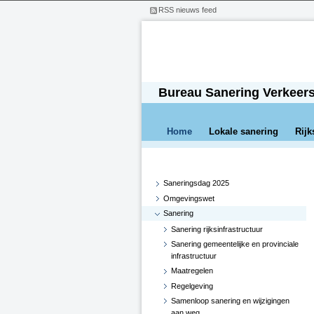
RSS nieuws feed
Bureau Sanering Verkeer
Home
Lokale sanering
Rijk
Saneringsdag 2025
Omgevingswet
Sanering
Sanering rijksinfrastructuur
Sanering gemeentelijke en provinciale
infrastructuur
Maatregelen
Regelgeving
Samenloop sanering en wijzigingen
aan weg