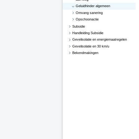
Geluidhinder algemeen
Omvang sanering
Opschoonactie
Subsidie
Handleiding Subsidie
Gevelisolatie en energiemaatregelen
Gevelisolatie en 30 km/u
Bekendmakingen