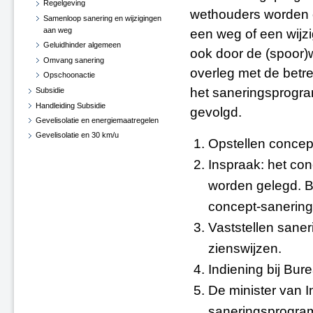
Regelgeving
wethouders worden o
Samenloop sanering en wijzigingen
aan weg
een weg of een wij
Geluidhinder algemeen
ook door de (spoor)
Omvang sanering
overleg met de betr
Opschoonactie
het saneringsprogr
Subsidie
Handleiding Subsidie
gevolgd.
Gevelisolatie en energiemaatregelen
Gevelisolatie en 30 km/u
Opstellen conce
Bekendmakingen
Inspraak: het co
worden gelegd. 
concept-sanerin
Vaststellen san
zienswijzen.
Indiening bij Bur
De minister van I
saneringsprogra