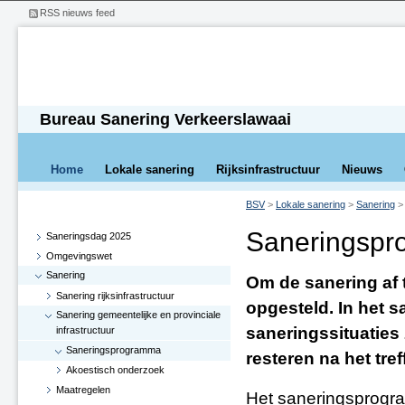
RSS nieuws feed
Bureau Sanering Verkeerslawaai
Home
Lokale sanering
Rijksinfrastructuur
Nieuws
BSV
>
Lokale sanering
>
Sanering
Saneringsp
Saneringsdag 2025
Omgevingswet
Sanering
Om de sanering af
Sanering rijksinfrastructuur
opgesteld. In het
Sanering gemeentelijke en provinciale
saneringssituaties
infrastructuur
Saneringsprogramma
resteren na het tre
Akoestisch onderzoek
Maatregelen
Het saneringsprogr