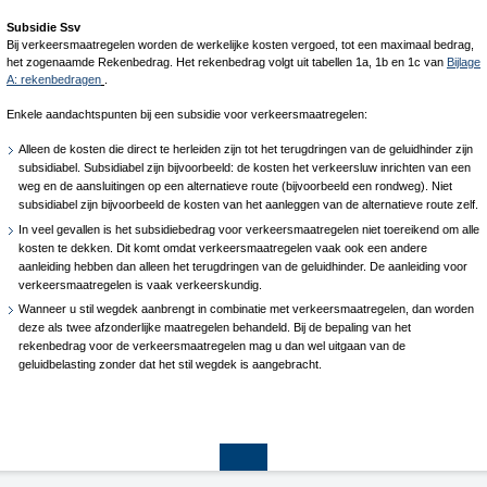
Subsidie Ssv
Bij verkeersmaatregelen worden de werkelijke kosten vergoed, tot een maximaal bedrag,
het zogenaamde Rekenbedrag. Het rekenbedrag volgt uit tabellen 1a, 1b en 1c van
Bijlage
A: rekenbedragen
.
Enkele aandachtspunten bij een subsidie voor verkeersmaatregelen:
Alleen de kosten die direct te herleiden zijn tot het terugdringen van de geluidhinder zijn
subsidiabel. Subsidiabel zijn bijvoorbeeld: de kosten het verkeersluw inrichten van een
weg en de aansluitingen op een alternatieve route (bijvoorbeeld een rondweg). Niet
subsidiabel zijn bijvoorbeeld de kosten van het aanleggen van de alternatieve route zelf.
In veel gevallen is het subsidiebedrag voor verkeersmaatregelen niet toereikend om alle
kosten te dekken. Dit komt omdat verkeersmaatregelen vaak ook een andere
aanleiding hebben dan alleen het terugdringen van de geluidhinder. De aanleiding voor
verkeersmaatregelen is vaak verkeerskundig.
Wanneer u stil wegdek aanbrengt in combinatie met verkeersmaatregelen, dan worden
deze als twee afzonderlijke maatregelen behandeld. Bij de bepaling van het
rekenbedrag voor de verkeersmaatregelen mag u dan wel uitgaan van de
geluidbelasting zonder dat het stil wegdek is aangebracht.