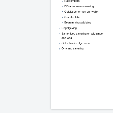
Raildempers
Diffractoren en sanering
Geluidsschermen en -wallen
Gevelisolatie
Bestemmingswijziging
Regelgeving
Samenloop sanering en wijzigingen
aan weg
Geluidhinder algemeen
Omvang sanering
Opschoonactie
Subsidie
Handleiding Subsidie
Gevelisolatie en energiemaatregelen
Gevelisolatie en 30 km/u
Bekendmakingen