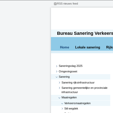
RSS nieuws feed
Bureau Sanering Verkeer
Home
Lokale sanering
Rijk
Saneringsdag 2025
Omgevingswet
Sanering
Sanering rijksinfrastructuur
Sanering gemeentelijke en provinciale
infrastructuur
Maatregelen
Verkeersmaatregelen
Stil wegdek