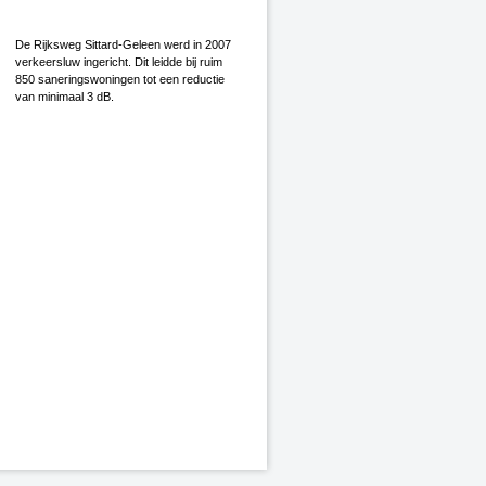
De Rijksweg Sittard-Geleen werd in 2007
verkeersluw ingericht. Dit leidde bij ruim
850 saneringswoningen tot een reductie
van minimaal 3 dB.