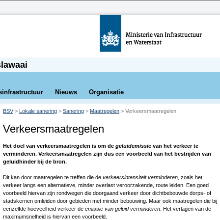
slawaai
sinfrastructuur
Nieuws
Organisatie
BSV
>
Lokale sanering
>
Sanering
>
Maatregelen
>
Verkeersmaatregelen
Verkeersmaatregelen
Het doel van verkeersmaatregelen is om de
geluidemissie
van het verkeer te
verminderen. Verkeersmaatregelen zijn dus een voorbeeld van het bestrijden van
geluidhinder bij de bron.
Dit kan door maatregelen te treffen die de
verkeersintensiteit verminderen
, zoals het
verkeer langs een alternatieve, minder overlast veroorzakende, route leiden. Een goed
voorbeeld hiervan zijn rondwegen die doorgaand verkeer door dichtbebouwde dorps- of
stadskernen omleiden door gebieden met minder bebouwing. Maar ook maatregelen die bij
eenzelfde hoeveelheid verkeer de
emissie van geluid verminderen
. Het verlagen van de
maximumsnelheid is hiervan een voorbeeld.