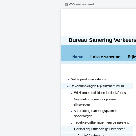
RSS nieuws feed
Bureau Sanering Verkeer
Home
Lokale sanering
Rijk
Geluidproductieplafonds
Bekendmakingen Rijksinfrastructuur
Wijzigingen geluidproductieplafonds
Vaststelling saneringsplannen
rijkswegen
Vaststelling saneringsplannen
spoorwegen
Tijdelijke ontheffingen van de naleving
Herstel onjuistheden geluidregister
Archief foutherstel