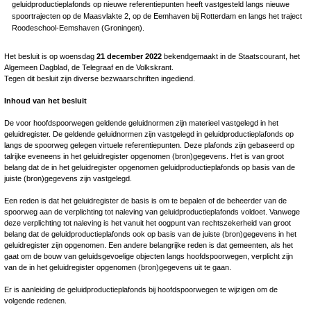
geluidproductieplafonds op nieuwe referentiepunten heeft vastgesteld langs nieuwe
spoortrajecten op de Maasvlakte 2, op de Eemhaven bij Rotterdam en langs het traject
Roodeschool-Eemshaven (Groningen).
Het besluit is op woensdag
21 december 2022
bekendgemaakt in de Staatscourant, het
Algemeen Dagblad, de Telegraaf en de Volkskrant.
Tegen dit besluit zijn diverse bezwaarschriften ingediend.
Inhoud van het besluit
De voor hoofdspoorwegen geldende geluidnormen zijn materieel vastgelegd in het
geluidregister. De geldende geluidnormen zijn vastgelegd in geluidproductieplafonds op
langs de spoorweg gelegen virtuele referentiepunten. Deze plafonds zijn gebaseerd op
talrijke eveneens in het geluidregister opgenomen (bron)gegevens. Het is van groot
belang dat de in het geluidregister opgenomen geluidproductieplafonds op basis van de
juiste (bron)gegevens zijn vastgelegd.
Een reden is dat het geluidregister de basis is om te bepalen of de beheerder van de
spoorweg aan de verplichting tot naleving van geluidproductieplafonds voldoet. Vanwege
deze verplichting tot naleving is het vanuit het oogpunt van rechtszekerheid van groot
belang dat de geluidproductieplafonds ook op basis van de juiste (bron)gegevens in het
geluidregister zijn opgenomen. Een andere belangrijke reden is dat gemeenten, als het
gaat om de bouw van geluidsgevoelige objecten langs hoofdspoorwegen, verplicht zijn
van de in het geluidregister opgenomen (bron)gegevens uit te gaan.
Er is aanleiding de geluidproductieplafonds bij hoofdspoorwegen te wijzigen om de
volgende redenen.