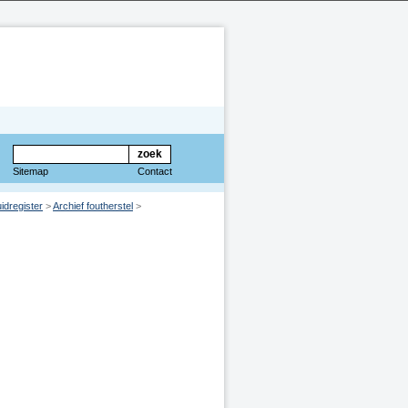
Sitemap
Contact
idregister
>
Archief foutherstel
>