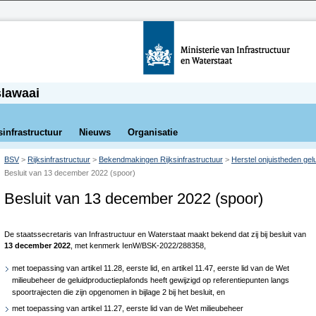
slawaai
sinfrastructuur
Nieuws
Organisatie
BSV
>
Rijksinfrastructuur
>
Bekendmakingen Rijksinfrastructuur
>
Herstel onjuistheden gelu
Besluit van 13 december 2022 (spoor)
Besluit van 13 december 2022 (spoor)
De staatssecretaris van Infrastructuur en Waterstaat maakt bekend dat zij bij besluit van
13 december 2022
, met kenmerk IenW/BSK-2022/288358,
met toepassing van artikel 11.28, eerste lid, en artikel 11.47, eerste lid van de Wet
milieubeheer de geluidproductieplafonds heeft gewijzigd op referentiepunten langs
spoortrajecten die zijn opgenomen in bijlage 2 bij het besluit, en
met toepassing van artikel 11.27, eerste lid van de Wet milieubeheer