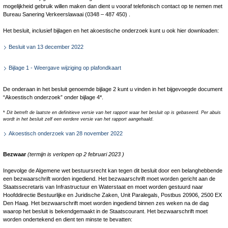
mogelijkheid gebruik willen maken dan dient u vooraf telefonisch contact op te nemen met
Bureau Sanering Verkeerslawaai (0348 – 487 450) .
Het besluit, inclusief bijlagen en het akoestische onderzoek kunt u ook hier downloaden:
Besluit van 13 december 2022
Bijlage 1 - Weergave wijziging op plafondkaart
De onderaan in het besluit genoemde bijlage 2 kunt u vinden in het bijgevoegde document
“Akoestisch onderzoek” onder bijlage 4*.
*
Dit betreft de laatste en definitieve versie van het rapport waar het besluit op is gebaseerd.
Per abuis
wordt in het besluit zelf een eerdere versie van het rapport aangehaald
.
Akoestisch onderzoek van 28 november 2022
Bezwaar
(termijn is verlopen op 2 februari 2023
)
Ingevolge de Algemene wet bestuursrecht kan tegen dit besluit door een belanghebbende
een bezwaarschrift worden ingediend. Het bezwaarschrift moet worden gericht aan de
Staatssecretaris van Infrastructuur en Waterstaat en moet worden gestuurd naar
Hoofddirectie Bestuurlijke en Juridische Zaken, Unit Paralegals, Postbus 20906, 2500 EX
Den Haag. Het bezwaarschrift moet worden ingediend binnen zes weken na de dag
waarop het besluit is bekendgemaakt in de Staatscourant. Het bezwaarschrift moet
worden ondertekend en dient ten minste te bevatten: