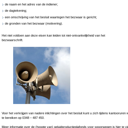
de naam en het adres van de indiener;
de dagtekening;
een omschrijving van het besluit waartegen het bezwaar is gericht;
de gronden van het bezwaar (motivering).
Het niet voldoen aan deze eisen kan leiden tot niet-ontvankelijkheid van het
bezwaarschrift.
Voor het verkrijgen van nadere inlichtingen over het besluit kunt u zich tijdens kantoorure
te bereiken op 0348 – 487 450.
Meer informatie over de (hoogte van) geluidproductieplafonds voor spoorwegen is hier te v