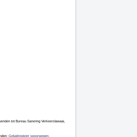
n wenden tot Bureau Sanering Verkeerslawaai,
inden:
Geluidregister spoorwegen
.