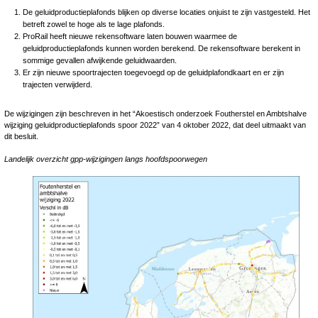
De geluidproductieplafonds blijken op diverse locaties onjuist te zijn vastgesteld. Het
betreft zowel te hoge als te lage plafonds.
ProRail heeft nieuwe rekensoftware laten bouwen waarmee de
geluidproductieplafonds kunnen worden berekend. De rekensoftware berekent in
sommige gevallen afwijkende geluidwaarden.
Er zijn nieuwe spoortrajecten toegevoegd op de geluidplafondkaart en er zijn
trajecten verwijderd.
De wijzigingen zijn beschreven in het “Akoestisch onderzoek Foutherstel en Ambtshalve
wijziging geluidproductieplafonds spoor 2022” van 4 oktober 2022, dat deel uitmaakt van
dit besluit.
Landelijk overzicht gpp-wijzigingen langs hoofdspoorwegen