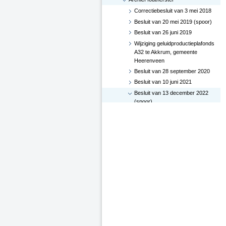
Correctiebesluit van 3 mei 2018
Besluit van 20 mei 2019 (spoor)
Besluit van 26 juni 2019
Wijziging geluidproductieplafonds
A32 te Akkrum, gemeente
Heerenveen
Besluit van 28 september 2020
Besluit van 10 juni 2021
Besluit van 13 december 2022
(spoor)
Besluit van 12 december 2023
Correctiebesluit van 18
december 2023: Enschede-
Glanerbrug
Besluit van 20 december 2017
Besluit van 20 december 2016
Besluit van 5 januari 2016
Besluit van 19 augustus 2015
Besluit van 6 september 2017
(spoor)