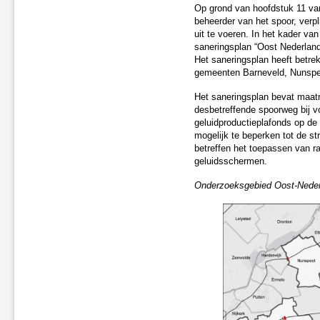
Utrecht en omstreken
Op grond van hoofdstuk 11 van
beheerder van het spoor, verp
Oost-Nederland Fase 1
uit te voeren. In het kader van
Oss
saneringsplan “Oost Nederland
Randstad-Zuid - Fase 1
Het saneringsplan heeft betre
Saneringsplan Fase 2, nr. 14
gemeenten Barneveld, Nunspe
Randstad-West - Fase 1
Het saneringsplan bevat maat
Tilburg - Fase 1
desbetreffende spoorweg bij v
Tilburg - Fase 2 (F2-17)
geluidproductieplafonds op de
Saneringsplan Fase 2, nr. 04
mogelijk te beperken tot de s
Saneringsplan Fase 2, nr. 12
betreffen het toepassen van r
Saneringsplan Fase 2, nr. 07
geluidsschermen.
Gilze en Rijen
Onderzoeksgebied Oost-Neder
Saneringsplan Fase 2, nr. 00
Saneringsplan Fase 2, nr. 15
Saneringsplan Fase 2, nr. 18
's-Hertogenbosch, traject
Rosmalen
Oisterwijk, fase 1
Saneringsplan Fase 2, nr. 01
Saneringsplan Fase 2, nr. 16
Saneringsplan Fase 2, nr. 02