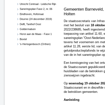
Utrecht Centraal - Leidsche Rijn
Gemeenten Barneveld, 
Saneringsplan Fase 2, nr. 06
Holten
Eindhoven, Hofstraat
Deurne (24 december 2019)
De staatssecretaris van Infra
Delft, Tanthof Oost
met het besluit van
18 oktobe
Geldermalsen
2022/238685, heeft ingestemd
toepassing van artikel 11.60, 
Horst aan de Maas - Fase 1
saneringsplan “Oost-Nederland 
Boxtel
tevens het voornemen om met t
's-Hertogenbosch (Orthen)
artikel 11.28, eerste lid, van 
Haaren
geluidproductieplafonds te wij
West Betuwe
van de in het saneringsplan 
Maasdriel
Een kennisgeving van het ontw
Vught
de Staatscourant gepubliceerd
Zaltbommel
huisbladen van de betrokken g
Diverse gemeenten
zienswijzen ingebracht.
Roosendaal en Halderberge
Op
woensdag 19 oktober 20
Breda en Moerdijk
Staatscourant en in diezelfde
Horst aan de Maas - Fase 1 -
de betrokken gemeenten.
Herzien
Roermond, Venlo en Echt-
Aanleiding
Susteren