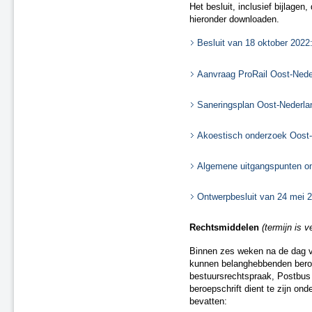
Tijdelijke ontheffingen van de naleving
Het besluit, inclusief bijlage
hieronder downloaden.
Herstel onjuistheden geluidregister
Besluit van 18 oktober 2022
Aanvraag ProRail Oost-Neder
Saneringsplan Oost-Nederla
Akoestisch onderzoek Oost-N
Algemene uitgangspunten on
Ontwerpbesluit van 24 mei 
Rechtsmiddelen
(termijn is 
Binnen zes weken na de dag va
kunnen belanghebbenden beroep
bestuursrechtspraak, Postbu
beroepschrift dient te zijn on
bevatten: