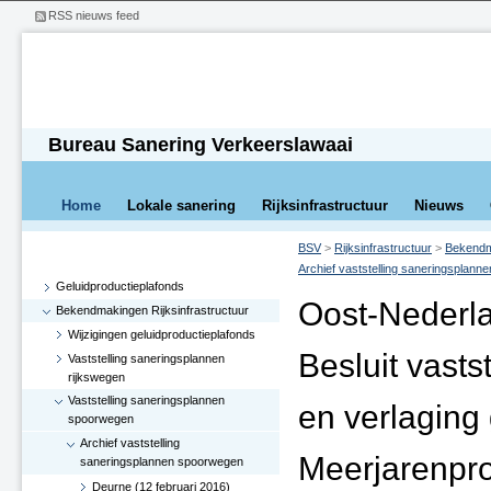
RSS nieuws feed
Bureau Sanering Verkeerslawaai
Home
Lokale sanering
Rijksinfrastructuur
Nieuws
BSV
>
Rijksinfrastructuur
>
Bekendma
Archief vaststelling saneringsplan
Geluidproductieplafonds
Oost-Nederl
Bekendmakingen Rijksinfrastructuur
Wijzigingen geluidproductieplafonds
Besluit vasts
Vaststelling saneringsplannen
rijkswegen
Vaststelling saneringsplannen
en verlaging
spoorwegen
Archief vaststelling
Meerjarenpr
saneringsplannen spoorwegen
Deurne (12 februari 2016)