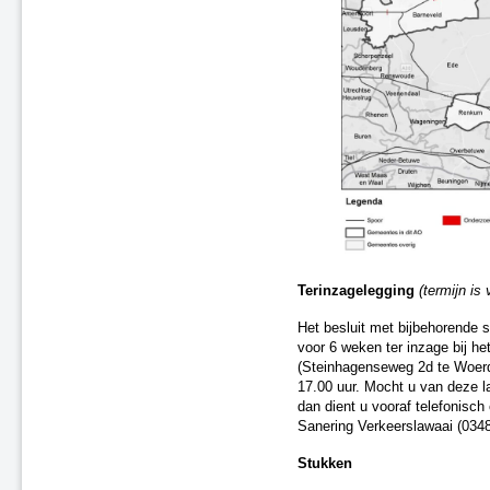
Saneringsplan Fase 2, nr. 03
Saneringsplan Fase 2, nr. 09
Saneringsplan Fase 2, nr. 05
Saneringsplan Fase 2, nr. 08
Saneringsplan Fase 2, nr. 11
Saneringsplan Fase 2, nr. 10
Saneringsplan Fase 2, nr. 13
Wijziging Saneringsplan Fase 2,
nr. 15
Wijziging Saneringsplan
Randstad-Zuid - Fase 1
Wijziging Saneringsplan Fase 2,
nr. 01
Terinzagelegging
(termijn is
Correctiebesluit Saneringsplan
Fase 2, nr. 16
Het besluit met bijbehorende 
Saneringsplan Fase 3, nr. 11
voor 6 weken ter inzage bij h
Roermond, Venlo en Echt-
(Steinhagenseweg 2d te Woerd
Susteren, Fase 1
17.00 uur. Mocht u van deze l
Regio Randstad Noord
dan dient u vooraf telefonisc
Sanering Verkeerslawaai (0348
Regio Randstad Zuid
Regio Noord-Oost
Stukken
Regio Zuid