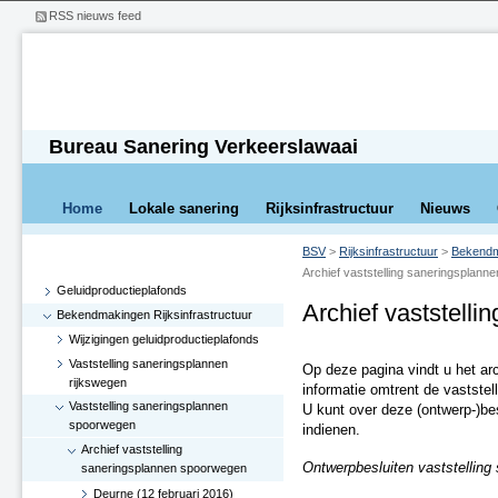
RSS nieuws feed
Bureau Sanering Verkeerslawaai
Home
Lokale sanering
Rijksinfrastructuur
Nieuws
BSV
>
Rijksinfrastructuur
>
Bekendma
Archief vaststelling saneringsplan
Geluidproductieplafonds
Archief vaststell
Bekendmakingen Rijksinfrastructuur
Wijzigingen geluidproductieplafonds
Vaststelling saneringsplannen
Op deze pagina vindt u het ar
rijkswegen
informatie omtrent de vastste
Vaststelling saneringsplannen
U kunt over deze (ontwerp-)be
spoorwegen
indienen.
Archief vaststelling
Ontwerpbesluiten vaststelling
saneringsplannen spoorwegen
Deurne (12 februari 2016)