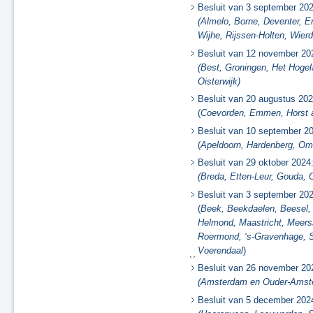
Utrecht en omstreken
Besluit van 3 september 20
(Almelo, Borne, Deventer, 
Oost-Nederland Fase 1
Wijhe, Rijssen-Holten, Wier
Oss
Randstad-Zuid - Fase 1
Besluit van 12 november 20
Saneringsplan Fase 2, nr. 14
(Best, Groningen, Het Hogel
Oisterwijk)
Randstad-West - Fase 1
Tilburg - Fase 1
Besluit van 20 augustus 20
Tilburg - Fase 2 (F2-17)
(
Coevorden, Emmen, Horst a
Saneringsplan Fase 2, nr. 04
Besluit van 10 september 2
Saneringsplan Fase 2, nr. 12
(
Apeldoorn, Hardenberg, O
Saneringsplan Fase 2, nr. 07
Besluit van 29 oktober 2024
Gilze en Rijen
(Breda, Etten-Leur, Gouda, 
Saneringsplan Fase 2, nr. 00
Besluit van 3 september 20
Saneringsplan Fase 2, nr. 15
(
Beek, Beekdaelen, Beesel, 
Saneringsplan Fase 2, nr. 18
Helmond, Maastricht, Meers
's-Hertogenbosch, traject
Roermond, ‘s-Gravenhage, S
Rosmalen
Voerendaal
)
Oisterwijk, fase 1
Besluit van 26 november 20
Saneringsplan Fase 2, nr. 01
(Amsterdam en Ouder-Amste
Saneringsplan Fase 2, nr. 16
Besluit van 5 december 202
Saneringsplan Fase 2, nr. 02