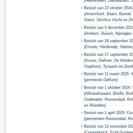
(Heerenveen, Leeuwarden, St
Saneringsplan Fase 2, nr. 03
Besluit van 22 oktober 2024
Saneringsplan Fase 2, nr. 09
(Amersfoort, Baarn, Bunnik,
Saneringsplan Fase 2, nr. 05
Soest, Stichtse Vecht en Ze
Saneringsplan Fase 2, nr. 08
Saneringsplan Fase 2, nr. 11
Besluit van 5 december 202
(Arnhem, Duiven, Nijmegen,
Saneringsplan Fase 2, nr. 10
Saneringsplan Fase 2, nr. 13
Besluit van 24 september 2
Wijziging Saneringsplan Fase 2,
(Ermelo, Harderwijk, Hattem
nr. 15
Besluit van 17 september 2
Wijziging Saneringsplan
(
Assen, Dalfsen, De Wolden
Randstad-Zuid - Fase 1
Staphorst, Tynaarlo en Zwoll
Wijziging Saneringsplan Fase 2,
Besluit van 11 maart 2025: 
nr. 01
(gemeente Dalfsen)
Correctiebesluit Saneringsplan
Fase 2, nr. 16
Besluit van 1 oktober 2024:
Saneringsplan Fase 3, nr. 11
(Albrandswaard, Brielle, Bo
Roermond, Venlo en Echt-
Oudewater, Roosendaal, Ro
Susteren, Fase 1
en Woerden)
Regio Randstad Noord
Besluit van 1 april 2025: Cor
Regio Randstad Zuid
(gemeenten Roosendaal, Ro
Regio Noord-Oost
Besluit van 12 november 20
Regio Zuid
(Cranendonck, Echt-Sustere