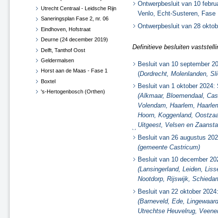
Ontwerpbesluit van 10 febru
Utrecht Centraal - Leidsche Rijn
Venlo, Echt-Susteren, Fase 
Saneringsplan Fase 2, nr. 06
Ontwerpbesluit van 28 oktob
Eindhoven, Hofstraat
Deurne (24 december 2019)
Definitieve besluiten vaststell
Delft, Tanthof Oost
Geldermalsen
Besluit van 10 september 2
Horst aan de Maas - Fase 1
(
Dordrecht, Molenlanden, Sli
Boxtel
Besluit van 1 oktober 2024:
's-Hertogenbosch (Orthen)
(Alkmaar, Bloemendaal, Cas
Haaren
Volendam, Haarlem, Haarle
West Betuwe
Hoorn, Koggenland, Oostza
Maasdriel
Uitgeest, Velsen en Zaansta
Vught
Besluit van 26 augustus 202
Zaltbommel
(gemeente Castricum)
Diverse gemeenten
Besluit van 10 december 20
Roosendaal en Halderberge
(Lansingerland, Leiden, Liss
Breda en Moerdijk
Nootdorp, Rijswijk, Schieda
Horst aan de Maas - Fase 1 -
Besluit van 22 oktober 2024
Herzien
(Barneveld, Ede, Lingewaar
Roermond, Venlo en Echt-
Utrechtse Heuvelrug, Veen
Susteren