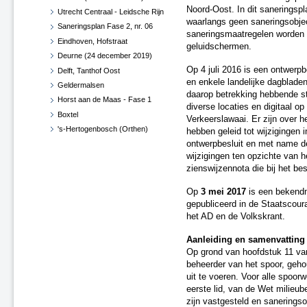
Noord-Oost. In dit saneringspl
Utrecht Centraal - Leidsche Rijn
waarlangs geen saneringsobje
Saneringsplan Fase 2, nr. 06
saneringsmaatregelen worden g
Eindhoven, Hofstraat
geluidschermen.
Deurne (24 december 2019)
Op 4 juli 2016 is een ontwerp
Delft, Tanthof Oost
en enkele landelijke dagbladen
Geldermalsen
daarop betrekking hebbende s
Horst aan de Maas - Fase 1
diverse locaties en digitaal o
Boxtel
Verkeerslawaai. Er zijn over h
's-Hertogenbosch (Orthen)
hebben geleid tot wijzigingen i
ontwerpbesluit en met name d
Haaren
wijzigingen ten opzichte van 
West Betuwe
zienswijzennota die bij het bes
Maasdriel
Vught
Op
3 mei 2017
is een bekendm
Zaltbommel
gepubliceerd in de Staatscoura
het AD en de Volkskrant.
Diverse gemeenten
Roosendaal en Halderberge
Aanleiding en samenvatting
Breda en Moerdijk
Op grond van hoofdstuk 11 van
Horst aan de Maas - Fase 1 -
beheerder van het spoor, geh
Herzien
uit te voeren. Voor alle spoor
Roermond, Venlo en Echt-
eerste lid, van de Wet milieub
Susteren
zijn vastgesteld en sanerings