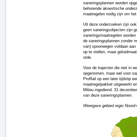
saneringsplannen worden opges
Utrecht en omstreken
behorende akoestische onderzo
Oost-Nederland Fase 1
maatregelen nodig zijn om het
Oss
Randstad-Zuid - Fase 1
Uit deze onderzoeken zijn ook
Saneringsplan Fase 2, nr. 14
geen saneringsobjecten zijn 
saneringsmaatregelen worden v
Randstad-West - Fase 1
de saneringsplannen zonder m
Tilburg - Fase 1
van) spoorwegen voldaan aan d
Tilburg - Fase 2 (F2-17)
op te stellen, maar geluidmaatr
Saneringsplan Fase 2, nr. 04
orde.
Saneringsplan Fase 2, nr. 12
Voor de trajecten die niet in 
Saneringsplan Fase 2, nr. 07
opgenomen, maar wel voor san
Gilze en Rijen
ProRail op een later tijdstip 
Saneringsplan Fase 2, nr. 00
maatregelpakket uitgewerkt en 
Saneringsplan Fase 2, nr. 15
Milieu ingediend. 31 december 
Saneringsplan Fase 2, nr. 18
van deze saneringsplannen.
's-Hertogenbosch, traject
Weergave gebied regio Noord
Rosmalen
Oisterwijk, fase 1
Saneringsplan Fase 2, nr. 01
Saneringsplan Fase 2, nr. 16
Saneringsplan Fase 2, nr. 02