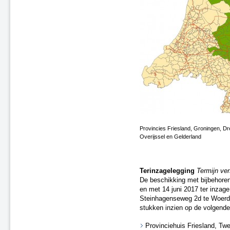
Saneringsplan Fase 2, nr. 03
Saneringsplan Fase 2, nr. 09
Saneringsplan Fase 2, nr. 05
Saneringsplan Fase 2, nr. 08
Saneringsplan Fase 2, nr. 11
Saneringsplan Fase 2, nr. 10
Saneringsplan Fase 2, nr. 13
Wijziging Saneringsplan Fase 2,
nr. 15
Wijziging Saneringsplan
Randstad-Zuid - Fase 1
Wijziging Saneringsplan Fase 2,
nr. 01
Provincies Friesland, Groningen, Dr
Overijssel en Gelderland
Correctiebesluit Saneringsplan
Fase 2, nr. 16
Saneringsplan Fase 3, nr. 11
Roermond, Venlo en Echt-
Terinzagelegging
Termijn ve
Susteren, Fase 1
De beschikking met bijbehoren
en met 14 juni 2017 ter inzage
Regio Randstad Noord
Steinhagenseweg 2d te Woerde
Regio Randstad Zuid
stukken inzien op de volgende
Regio Noord-Oost
Regio Zuid
Provinciehuis Friesland, T