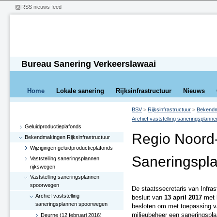
RSS nieuws feed
Bureau Sanering Verkeerslawaai
Home
Lokale sanering
Rijksinfrastructuur
Nieuws
BSV
>
Rijksinfrastructuur
>
Bekendma
Archief vaststelling saneringsplan
Geluidproductieplafonds
Regio Noord
Bekendmakingen Rijksinfrastructuur
Wijzigingen geluidproductieplafonds
Saneringspl
Vaststelling saneringsplannen
rijkswegen
Vaststelling saneringsplannen
spoorwegen
De staatssecretaris van Infras
Archief vaststelling
besluit van
13 april 2017
met 
saneringsplannen spoorwegen
besloten om met toepassing van
milieubeheer een saneringspla
Deurne (12 februari 2016)