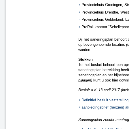
Tijdelijke ontheffingen van de naleving
Provinciehuis Groningen, Sin
Herstel onjuistheden geluidregister
Provinciehuis Drenthe, West
Provinciehuis Gelderland, E
ProRail kantoor “Schellepoor
Bij het saneringsplan behoort
op bovengenoemde locaties
(
worden.
Stukken
Tot het besluit behoort een 
saneringsplan betrekking heeft
saneringsplan en het bijbeho
bijlagen)
kunt u ook hier down
Besluit d.d. 13 april 2017 (inclu
Definitief besluit vaststelli
aanbiedingsbrief (herzien) 
Saneringsplan zonder maatrege