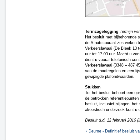
Saneringsplan Fase 2, nr. 03
Saneringsplan Fase 2, nr. 09
Saneringsplan Fase 2, nr. 05
Saneringsplan Fase 2, nr. 08
Saneringsplan Fase 2, nr. 11
Terinzagelegging
Termijn ve
Saneringsplan Fase 2, nr. 10
Het besluit met bijbehorende 
Saneringsplan Fase 2, nr. 13
de Staatscourant zes weken te
Verkeerslawaai (De Bleek 10 
Wijziging Saneringsplan Fase 2,
uur tot 17.00 uur. Mocht u va
nr. 15
dient u vooraf telefonisch co
Wijziging Saneringsplan
Verkeerslawaai (0348 – 487 45
Randstad-Zuid - Fase 1
van de maatregelen en een lij
Wijziging Saneringsplan Fase 2,
gewijzigde plafondwaarden.
nr. 01
Correctiebesluit Saneringsplan
Stukken
Fase 2, nr. 16
Tot het besluit behoort een o
Saneringsplan Fase 3, nr. 11
de betrokken referentiepunten
Roermond, Venlo en Echt-
besluit, inclusief bijlagen, he
Susteren, Fase 1
akoestisch onderzoek kunt u 
Regio Randstad Noord
Besluit d.d. 12 februari 2016 (i
Regio Randstad Zuid
Regio Noord-Oost
Deurne - Definitief besluit v
Regio Zuid