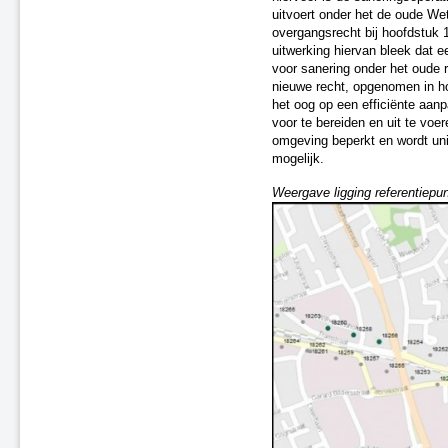
Utrecht en omstreken
uitvoert onder het de oude Wet
Oost-Nederland Fase 1
overgangsrecht bij hoofdstuk 
uitwerking hiervan bleek dat e
Oss
voor sanering onder het oude 
Randstad-Zuid - Fase 1
nieuwe recht, opgenomen in h
Saneringsplan Fase 2, nr. 14
het oog op een efficiënte aan
Randstad-West - Fase 1
voor te bereiden en uit te voe
Tilburg - Fase 1
omgeving beperkt en wordt u
mogelijk.
Tilburg - Fase 2 (F2-17)
Saneringsplan Fase 2, nr. 04
Weergave ligging referentiepu
Saneringsplan Fase 2, nr. 12
Saneringsplan Fase 2, nr. 07
Gilze en Rijen
Saneringsplan Fase 2, nr. 00
Saneringsplan Fase 2, nr. 15
Saneringsplan Fase 2, nr. 18
's-Hertogenbosch, traject
Rosmalen
Oisterwijk, fase 1
Saneringsplan Fase 2, nr. 01
Saneringsplan Fase 2, nr. 16
Saneringsplan Fase 2, nr. 02