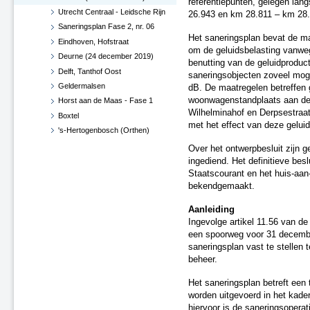
referentiepunten, gelegen lan
Utrecht Centraal - Leidsche Rijn
26.943 en km 28.811 – km 28.
Saneringsplan Fase 2, nr. 06
Het saneringsplan bevat de m
Eindhoven, Hofstraat
om de geluidsbelasting vanweg
Deurne (24 december 2019)
benutting van de geluidproduc
Delft, Tanthof Oost
saneringsobjecten zoveel moge
Geldermalsen
dB. De maatregelen betreffen
woonwagenstandplaats aan de
Horst aan de Maas - Fase 1
Wilhelminahof en Derpsestraat
Boxtel
met het effect van deze gelu
's-Hertogenbosch (Orthen)
Haaren
Over het ontwerpbesluit zijn 
West Betuwe
ingediend. Het definitieve besl
Staatscourant en het huis-aa
Maasdriel
bekendgemaakt.
Vught
Zaltbommel
Aanleiding
Diverse gemeenten
Ingevolge artikel 11.56 van d
Roosendaal en Halderberge
een spoorweg voor 31 decembe
saneringsplan vast te stellen t
Breda en Moerdijk
beheer.
Horst aan de Maas - Fase 1 -
Herzien
Het saneringsplan betreft een
Roermond, Venlo en Echt-
worden uitgevoerd in het kad
Susteren
hiervoor is de saneringsoper