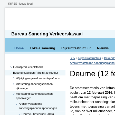
RSS nieuws feed
Bureau Sanering Verkeerslawaai
Home
Lokale sanering
Rijksinfrastructuur
Nieuws
BSV
>
Rijksinfrastructuur
>
Bekendma
Archief vaststelling saneringsplan
Geluidproductieplafonds
Deurne (12 f
Bekendmakingen Rijksinfrastructuur
Wijzigingen geluidproductieplafonds
Vaststelling saneringsplannen
De staatssecretaris van Infras
rijkswegen
besluit van
12 februari 2016
,
Vaststelling saneringsplannen
heeft om met toepassing van ar
spoorwegen
milieubeheer het saneringsplan
Archief vaststelling
tevens met toepassing van artik
saneringsplannen spoorwegen
lid, van de Wet milieubeheer, 
Deurne (12 februari 2016)