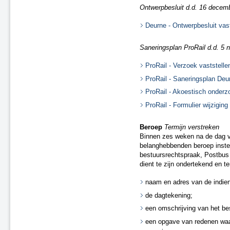
Tijdelijke ontheffingen van de naleving
Ontwerpbesluit d.d. 16 decembe
Herstel onjuistheden geluidregister
Deurne - Ontwerpbesluit vas
Saneringsplan ProRail d.d. 5
ProRail - Verzoek vaststell
ProRail - Saneringsplan Deu
ProRail - Akoestisch onderz
ProRail - Formulier wijziging
Beroep
Termijn verstreken
Binnen zes weken na de dag v
belanghebbenden beroep instel
bestuursrechtspraak, Postbus
dient te zijn ondertekend en t
naam en adres van de indien
de dagtekening;
een omschrijving van het bes
een opgave van redenen waa