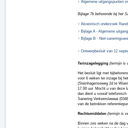
Algemene uitgangspunten on
Tijdelijke ontheffingen van de naleving
Herstel onjuistheden geluidregister
Bijlage 7b behorende bij het S
Akoestisch onderzoek Rands
Bijlage A - Algemene uitgan
Bijlage B - Niet-saneringswo
Ontwerpbesluit van 12 sept
Terinzagelegging
(termijn is
Het besluit ligt met bijbehore
voor 6 weken ter inzage bij h
(Steinhagenseweg 2d te Woerd
17.00 uur. Mocht u van deze l
dan dient u vooraf telefonisc
Sanering Verkeerslawaai (0348 
van de betrokken referentiepu
Rechtsmiddelen
(termijn is v
Binnen zes weken na de dag va