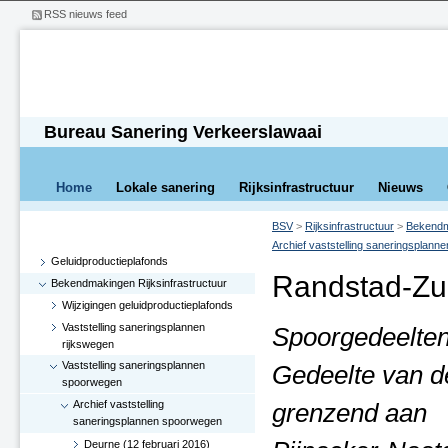
RSS nieuws feed
Bureau Sanering Verkeerslawaai
Home
Lokale sanering
Rijksinfrastructuur
Nieuws
BSV
>
Rijksinfrastructuur
>
Bekendma
Archief vaststelling saneringsplan
Geluidproductieplafonds
Randstad-Zu
Bekendmakingen Rijksinfrastructuur
Wijzigingen geluidproductieplafonds
Vaststelling saneringsplannen
Spoorgedeelten
rijkswegen
Vaststelling saneringsplannen
Gedeelte van d
spoorwegen
Archief vaststelling
grenzend aan
saneringsplannen spoorwegen
Deurne (12 februari 2016)