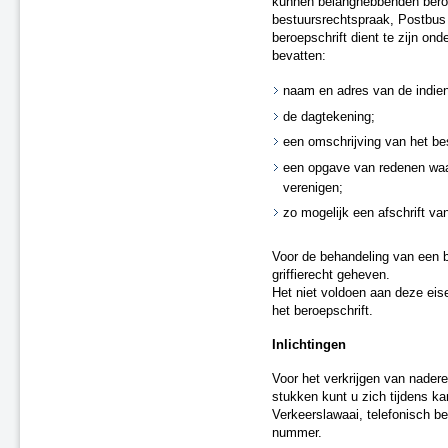
kunnen belanghebbenden beroep
bestuursrechtspraak, Postbu
beroepschrift dient te zijn on
bevatten:
naam en adres van de indien
de dagtekening;
een omschrijving van het bes
een opgave van redenen waa
verenigen;
zo mogelijk een afschrift van
Voor de behandeling van een b
griffierecht geheven.
Het niet voldoen aan deze eise
het beroepschrift.
Inlichtingen
Voor het verkrijgen van nadere
stukken kunt u zich tijdens k
Verkeerslawaai, telefonisch b
nummer.