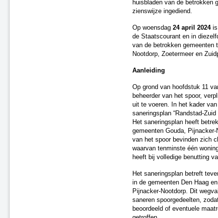
huisbladen van de betrokken g
Utrecht en omstreken
zienswijze ingediend.
Oost-Nederland Fase 1
Oss
Op woensdag
24 april 2024
is
Randstad-Zuid - Fase 1
de Staatscourant en in diezel
van de betrokken gemeenten t
Saneringsplan Fase 2, nr. 14
Nootdorp, Zoetermeer en Zuid
Randstad-West - Fase 1
Tilburg - Fase 1
Aanleiding
Tilburg - Fase 2 (F2-17)
Op grond van hoofdstuk 11 van
Saneringsplan Fase 2, nr. 04
beheerder van het spoor, verp
Saneringsplan Fase 2, nr. 12
uit te voeren. In het kader van
Saneringsplan Fase 2, nr. 07
saneringsplan “Randstad-Zuid 
Gilze en Rijen
Het saneringsplan heeft betre
Saneringsplan Fase 2, nr. 00
gemeenten Gouda, Pijnacker-N
van het spoor bevinden zich c
Saneringsplan Fase 2, nr. 15
waarvan tenminste één woning
Saneringsplan Fase 2, nr. 18
heeft bij volledige benutting v
's-Hertogenbosch, traject
Rosmalen
Het saneringsplan betreft tev
Oisterwijk, fase 1
in de gemeenten Den Haag en
Saneringsplan Fase 2, nr. 01
Pijnacker-Nootdorp. Dit wegvak
saneren spoorgedeelten, zodat
Saneringsplan Fase 2, nr. 16
beoordeeld of eventuele maat
Saneringsplan Fase 2, nr. 02
getroffen.