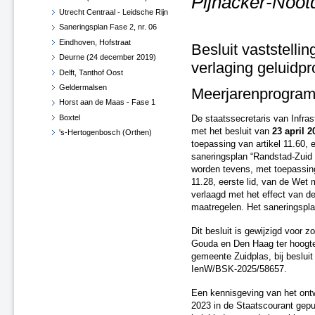
Pijnacker-Noot
Utrecht Centraal - Leidsche Rijn
Saneringsplan Fase 2, nr. 06
Eindhoven, Hofstraat
Besluit vaststelli
Deurne (24 december 2019)
verlaging geluidp
Delft, Tanthof Oost
Geldermalsen
Meerjarenprogram
Horst aan de Maas - Fase 1
Boxtel
De staatssecretaris van Infra
met het besluit van
23 april 2
's-Hertogenbosch (Orthen)
toepassing van artikel 11.60, 
Haaren
saneringsplan “Randstad-Zuid 
West Betuwe
worden tevens, met toepassing v
Maasdriel
11.28, eerste lid, van de Wet 
Vught
verlaagd met het effect van d
maatregelen. Het saneringspla
Zaltbommel
Diverse gemeenten
Dit besluit is gewijzigd voor 
Roosendaal en Halderberge
Gouda en Den Haag ter hoogte 
Breda en Moerdijk
gemeente Zuidplas, bij beslui
Horst aan de Maas - Fase 1 -
IenW/BSK-2025/58657.
Herzien
Een kennisgeving van het ont
Roermond, Venlo en Echt-
2023 in de Staatscourant gepub
Susteren