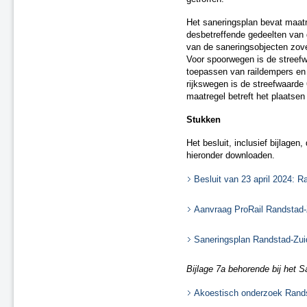
Saneringsplan Fase 2, nr. 03
Saneringsplan Fase 2, nr. 09
Het saneringsplan bevat maat
Saneringsplan Fase 2, nr. 05
desbetreffende gedeelten van
van de saneringsobjecten zove
Saneringsplan Fase 2, nr. 08
Voor spoorwegen is de streefw
Saneringsplan Fase 2, nr. 11
toepassen van raildempers en
Saneringsplan Fase 2, nr. 10
rijkswegen is de streefwaarde
Saneringsplan Fase 2, nr. 13
maatregel betreft het plaatse
Wijziging Saneringsplan Fase 2,
nr. 15
Stukken
Wijziging Saneringsplan
Het besluit, inclusief bijlage
Randstad-Zuid - Fase 1
hieronder downloaden.
Wijziging Saneringsplan Fase 2,
nr. 01
Besluit van 23 april 2024: R
Correctiebesluit Saneringsplan
Fase 2, nr. 16
Aanvraag ProRail Randstad-Z
Saneringsplan Fase 3, nr. 11
Roermond, Venlo en Echt-
Susteren, Fase 1
Saneringsplan Randstad-Zuid
Regio Randstad Noord
Regio Randstad Zuid
Bijlage 7a behorende bij het S
Regio Noord-Oost
Akoestisch onderzoek Rands
Regio Zuid