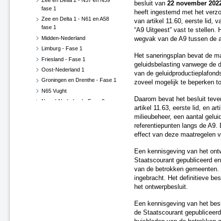
Zee en Delta 2 - N57 en N59
besluit van
22 november 202
fase 1
heeft ingestemd met het verz
Zee en Delta 1 - N61 en A58
van artikel 11.60, eerste lid,
fase 1
“A9 Uitgeest” vast te stellen.
Midden-Nederland
wegvak van de A9 tussen de aa
Limburg - Fase 1
Het saneringsplan bevat de m
Friesland - Fase 1
geluidsbelasting vanwege de d
Oost-Nederland 1
van de geluidproductieplafond
Groningen en Drenthe - Fase 1
zoveel mogelijk te beperken to
N65 Vught
Daarom bevat het besluit tev
Noord-Nederland - Fase 2
artikel 11.63, eerste lid, en ar
West-Nederland Noord - Fase 2
milieubeheer, een aantal gelui
A20 Nieuwerkerk - Gouda
referentiepunten langs de A9.
West-Nederland Noord 3
effect van deze maatregelen v
Zuid-Nederland - Fase 2
Een kennisgeving van het ontw
West-Nederland Zuid - Fase 1
Staatscourant gepubliceerd en
Noord-Brabant West - Fase 1
van de betrokken gemeenten. O
West-Nederland Noord 1
ingebracht. Het definitieve be
Zee en Delta, Fase 2
het ontwerpbesluit.
Oost-Nederland - Fase 2
Een kennisgeving van het besl
West-Nederland Zuid - Fase 2
de Staatscourant gepubliceerd 
Noord-Brabant Oost - Fase 1