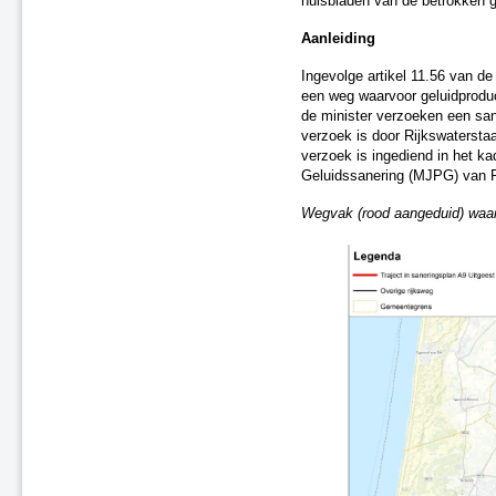
huisbladen van de betrokken 
A4 en A67 (Bergen op Zoom en
Eersel-Veldhoven)
Aanleiding
Oost-Nederland 3
Ingevolge artikel 11.56 van d
A9 Uitgeest
een weg waarvoor geluidprodu
Rijkswegen A7, A8 en A10
de minister verzoeken een sane
Rijksweg N9
verzoek is door Rijkswaterst
Rijkswegen A7, A27, A58, N57,
verzoek is ingediend in het k
N652
Geluidssanering (MJPG) van R
A4, A13 en N14 (Haaglanden)
Wegvak (rood aangeduid) waar 
A58, A16, A27 (Sint Annabosch-
Galder)
N44 Wassenaar
A17 Moerdijk
Rijksweg N33 (Midden-
Groningen en Eemsdelta)
A58-Brug Oirschot
Vaststelling saneringsplannen
spoorwegen
Tijdelijke ontheffingen van de naleving
Herstel onjuistheden geluidregister