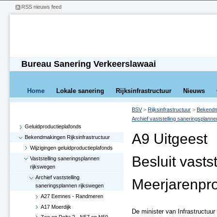
RSS nieuws feed
Bureau Sanering Verkeerslawaai
Home
Lokale sanering
Rijksinfrastructuur
Nieuws
BSV
>
Rijksinfrastructuur
>
Bekendma
Archief vaststelling saneringsplann
Geluidproductieplafonds
A9 Uitgeest
Bekendmakingen Rijksinfrastructuur
Wijzigingen geluidproductieplafonds
Besluit vasts
Vaststelling saneringsplannen
rijkswegen
Archief vaststelling
Meerjarenpr
saneringsplannen rijkswegen
A27 Eemnes - Randmeren
A17 Moerdijk
De minister van Infrastructuur