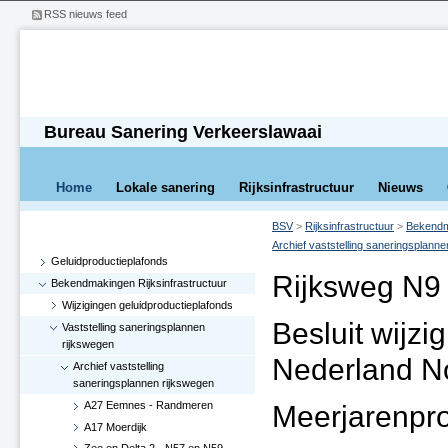
RSS nieuws feed
Bureau Sanering Verkeerslawaai
Home
Lokale sanering
Rijksinfrastructuur
Nieuws
BSV
>
Rijksinfrastructuur
>
Bekendma
Archief vaststelling saneringsplann
Geluidproductieplafonds
Rijksweg N9
Bekendmakingen Rijksinfrastructuur
Wijzigingen geluidproductieplafonds
Besluit wijzi
Vaststelling saneringsplannen
rijkswegen
Nederland N
Archief vaststelling
saneringsplannen rijkswegen
A27 Eemnes - Randmeren
Meerjarenpr
A17 Moerdijk