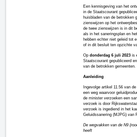
A4 en A67 (Bergen op Zoom en
Een kennisgeving van het ontw
Eersel-Veldhoven)
in de Staatscourant gepublicee
Oost-Nederland 3
huisbladen van de betrokken g
A9 Uitgeest
zienswijzen op het ontwerpbes
de twee zienswijzen is in dit b
Rijkswegen A7, A8 en A10
als in het saneringsplan en h
Rijksweg N9
hebben echter niet geleid tot e
Rijkswegen A7, A27, A58, N57,
of in dit besluit ten opzichte 
N652
A4, A13 en N14 (Haaglanden)
Op
donderdag 6 juli 2023
is 
A58, A16, A27 (Sint Annabosch-
Staatscourant gepubliceerd en
Galder)
van de betrokken gemeenten.
N44 Wassenaar
Aanleiding
A17 Moerdijk
Rijksweg N33 (Midden-
Ingevolge artikel 11.56 van d
Groningen en Eemsdelta)
een weg waarvoor geluidprodu
A58-Brug Oirschot
de minister verzoeken een sane
verzoek is door Rijkswaterst
Vaststelling saneringsplannen
spoorwegen
verzoek is ingediend in het k
Geluidssanering (MJPG) van R
Tijdelijke ontheffingen van de naleving
Herstel onjuistheden geluidregister
De wegvakken van de N9 (rood 
heeft