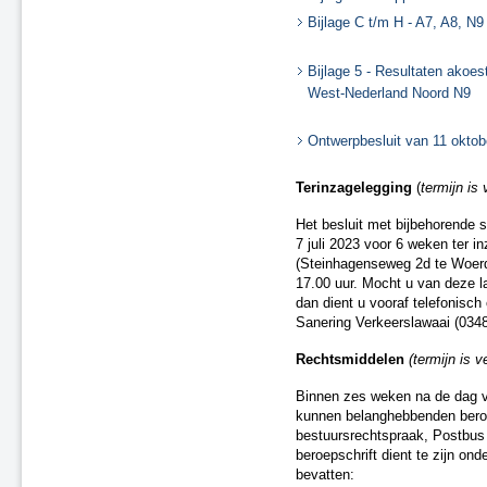
Bijlage C t/m H - A7, A8, N9
Bijlage 5 - Resultaten akoe
West-Nederland Noord N9
Ontwerpbesluit van 11 oktob
Terinzagelegging
(
termijn is
Het besluit met bijbehorende s
7 juli 2023 voor 6 weken ter i
(Steinhagenseweg 2d te Woerd
17.00 uur. Mocht u van deze l
dan dient u vooraf telefonisc
Sanering Verkeerslawaai (0348
Rechtsmiddelen
(termijn is 
Binnen zes weken na de dag va
kunnen belanghebbenden beroep
bestuursrechtspraak, Postbu
beroepschrift dient te zijn on
bevatten: