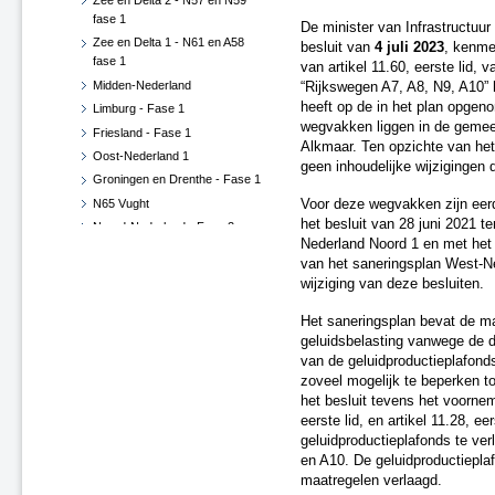
Zee en Delta 2 - N57 en N59
fase 1
De minister van Infrastructuur
Zee en Delta 1 - N61 en A58
besluit van
4 juli 2023
, kenme
fase 1
van artikel 11.60, eerste lid,
Midden-Nederland
“Rijkswegen A7, A8, N9, A10” h
heeft op de in het plan opge
Limburg - Fase 1
wegvakken liggen in de gemee
Friesland - Fase 1
Alkmaar. Ten opzichte van het
Oost-Nederland 1
geen inhoudelijke wijzigingen 
Groningen en Drenthe - Fase 1
N65 Vught
Voor deze wegvakken zijn eer
het besluit van 28 juni 2021 t
Noord-Nederland - Fase 2
Nederland Noord 1 en met het b
West-Nederland Noord - Fase 2
van het saneringsplan West-Ne
A20 Nieuwerkerk - Gouda
wijziging van deze besluiten.
West-Nederland Noord 3
Het saneringsplan bevat de m
Zuid-Nederland - Fase 2
geluidsbelasting vanwege de d
West-Nederland Zuid - Fase 1
van de geluidproductieplafond
Noord-Brabant West - Fase 1
zoveel mogelijk te beperken t
West-Nederland Noord 1
het besluit tevens het voorne
Zee en Delta, Fase 2
eerste lid, en artikel 11.28, e
Oost-Nederland - Fase 2
geluidproductieplafonds te ver
en A10. De geluidproductiepla
West-Nederland Zuid - Fase 2
maatregelen verlaagd.
Noord-Brabant Oost - Fase 1