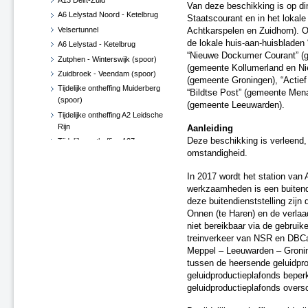
A13 Delft-Zuid
Van deze beschikking is op di
A6 Lelystad Noord - Ketelbrug
Staatscourant en in het lokal
Velsertunnel
Achtkarspelen en Zuidhorn). O
de lokale huis-aan-huisbladen
A6 Lelystad - Ketelbrug
“Nieuwe Dockumer Courant” (g
Zutphen - Winterswijk (spoor)
(gemeente Kollumerland en Ni
Zuidbroek - Veendam (spoor)
(gemeente Groningen), “Actief 
Tijdelijke ontheffing Muiderberg
“Bildtse Post” (gemeente Men
(spoor)
(gemeente Leeuwarden).
Tijdelijke ontheffing A2 Leidsche
Rijn
Aanleiding
Deze beschikking is verleend,
Tijdelijke ontheffing A27
Gorinchem - N214
omstandigheid.
Tijdelijke ontheffing N57
In 2017 wordt het station va
Middelburg
werkzaamheden is een buitendi
Zevenaar (spoor)
deze buitendienststelling zijn
Leeuwarden - Groningen
Onnen (te Haren) en de verla
Zutphen - Delden (spoor)
niet bereikbaar via de gebruike
HSL-Zuid Barendrecht (spoor)
treinverkeer van NSR en DBCa
Meppel – Leeuwarden – Groni
A76 Kunderberg
tussen de heersende geluidpr
N14 Den Haag - Wassenaar
geluidproductieplafonds beperk
A73 Swalmen en Reuver -
geluidproductieplafonds overs
Belfeld