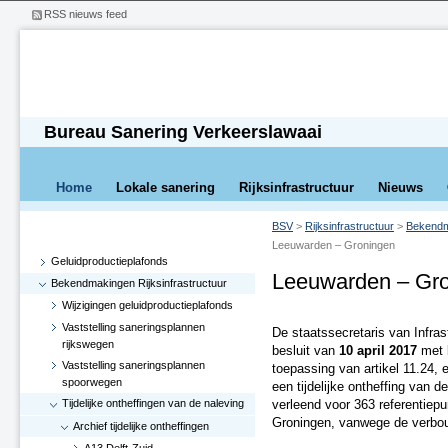
RSS nieuws feed
Bureau Sanering Verkeerslawaai
Home
Lokale sanering
Rijksinfrastructuur
Nieuws
BSV
>
Rijksinfrastructuur
>
Bekendma
Leeuwarden – Groningen
Geluidproductieplafonds
Leeuwarden – Gr
Bekendmakingen Rijksinfrastructuur
Wijzigingen geluidproductieplafonds
Vaststelling saneringsplannen
De staatssecretaris van Infras
rijkswegen
besluit van
10 april 2017
met 
Vaststelling saneringsplannen
toepassing van artikel 11.24, 
spoorwegen
een tijdelijke ontheffing van d
Tijdelijke ontheffingen van de naleving
verleend voor 363 referentiepu
Groningen, vanwege de verbou
Archief tijdelijke ontheffingen