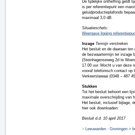
A50 Uden en knooppunt
De tijdelijke ontheffing geldt t
Paalgraven
is per referentiepunt een maxi
A4 Bergen op Zoom
geluidproductieplafonds bepaa
maximaal 3,0 dB.
A59 Waalwijk
A2 Zaltbommel - Maasbrug
Situatieschets:
A4 Beatrixlaan - N211
Weergave ligging referentiepu
Kruithuisweg
A20 Moordrecht
Inzage
Termijn verstreken
Het besluit en de daaraan ten
HSL-Zuid
de bezwaartermijn ter inzage 
A27 knooppunt Gorinchem –
(Steinhagenseweg 2d te Woerd
N214
17.00 uur. Mocht u van deze m
Spoorweg Nijmegen – Venlo
vooraf telefonisch contact op
(Maaslijn), tussen station Mook
Verkeerslawaai (0348 – 487 45
Molenhoek en station Blerick
N3 aansluiting Sterrenburg te
Stukken
Dordrecht
Tot het besluit behoort een li
A73 Reuver en Belfeld
maximale overschrijding van he
A2 Leidsche Rijntunnel tot
Het besluit, inclusief bijlage
knooppunt Oudenrijn
hier ook downloaden:
HSL-Zuid tussen
Besluit d.d. 10 april 2017
Bergschenhoek, Rotterdam en
Berkel en Rodenrijs
Leeuwarden - Groningen > besl
A10 Noord bij Amsterdam en