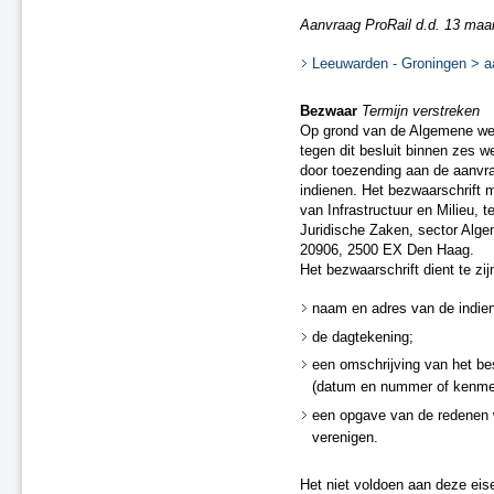
Landsmeer
Tijdelijke ontheffing Purmerend
Aanvraag ProRail d.d. 13 maa
(spoor)
Leeuwarden - Groningen > aan
A4 Roelofarendsveen - N446
Zaandam Kogerveld (spoor)
Bezwaar
Termijn verstreken
Gouda - Alphen (spoor)
Op grond van de Algemene we
A37 Duitse grens - N854
tegen dit besluit binnen zes 
A2 Maarssen - Leidsche Rijn
door toezending aan de aanvra
A4 Beatrixlaan - Plaspoelpolder
indienen. Het bezwaarschrift 
N33 Zuidbroek - Appingedam
van Infrastructuur en Milieu, t
Juridische Zaken, sector Alge
A15 Valburg - Bemmel
20906, 2500 EX Den Haag.
N48 Hardenberg - Ommen
Het bezwaarschrift dient te zi
Herstel onjuistheden geluidregister
naam en adres van de indien
de dagtekening;
een omschrijving van het bes
(datum en nummer of kenme
een opgave van de redenen 
verenigen.
Het niet voldoen aan deze eise