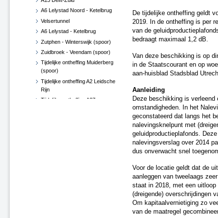
A13 Delft-Zuid
A6 Lelystad Noord - Ketelbrug
De tijdelijke ontheffing geldt
Velsertunnel
2019. In de ontheffing is per 
van de geluidproductieplafond
A6 Lelystad - Ketelbrug
bedraagt maximaal 1,2 dB.
Zutphen - Winterswijk (spoor)
Zuidbroek - Veendam (spoor)
Van deze beschikking is op 
Tijdelijke ontheffing Muiderberg
in de Staatscourant en op woe
(spoor)
aan-huisblad Stadsblad Utrech
Tijdelijke ontheffing A2 Leidsche
Rijn
Aanleiding
Deze beschikking is verleend 
Tijdelijke ontheffing A27
omstandigheden. In het Nalevi
Gorinchem - N214
geconstateerd dat langs het 
Tijdelijke ontheffing N57
nalevingsknelpunt met (dreige
Middelburg
geluidproductieplafonds. Deze
Zevenaar (spoor)
nalevingsverslag over 2014 pa
Leeuwarden - Groningen
dus onverwacht snel toegeno
Zutphen - Delden (spoor)
Voor de locatie geldt dat de u
HSL-Zuid Barendrecht (spoor)
aanleggen van tweelaags zeer 
A76 Kunderberg
staat in 2018, met een uitloop
N14 Den Haag - Wassenaar
(dreigende) overschrijdingen 
A73 Swalmen en Reuver -
Om kapitaalvernietiging zo vee
Belfeld
van de maatregel gecombinee