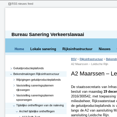
RSS nieuws feed
Bureau Sanering Verkeerslawaai
Home
Lokale sanering
Rijksinfrastructuur
Nieuws
BSV
>
Rijksinfrastructuur
>
Bekendma
A2 Maarssen – Leidsche Rijn
Geluidproductieplafonds
A2 Maarssen – Le
Bekendmakingen Rijksinfrastructuur
Wijzigingen geluidproductieplafonds
Vaststelling saneringsplannen
De staatssecretaris van Infras
rijkswegen
besluit van maandag
19 dece
Vaststelling saneringsplannen
2016/300542, met toepassing v
spoorwegen
milieubeheer, Rijkswaterstaat 
Tijdelijke ontheffingen van de naleving
de geluidproductieplafonds is 
langs de A2 van aansluiting M
Archief tijdelijke ontheffingen
aansluiting Leidsche Rijn.