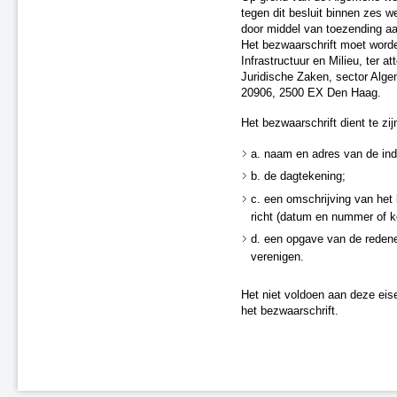
Landsmeer
tegen dit besluit binnen zes 
Tijdelijke ontheffing Purmerend
door middel van toezending aa
(spoor)
Het bezwaarschrift moet worde
A4 Roelofarendsveen - N446
Infrastructuur en Milieu, ter a
Zaandam Kogerveld (spoor)
Juridische Zaken, sector Alge
Gouda - Alphen (spoor)
20906, 2500 EX Den Haag.
A37 Duitse grens - N854
Het bezwaarschrift dient te zi
A2 Maarssen - Leidsche Rijn
A4 Beatrixlaan - Plaspoelpolder
a. naam en adres van de ind
N33 Zuidbroek - Appingedam
b. de dagtekening;
A15 Valburg - Bemmel
c. een omschrijving van het 
N48 Hardenberg - Ommen
richt (datum en nummer of 
Herstel onjuistheden geluidregister
d. een opgave van de redene
verenigen.
Het niet voldoen aan deze eise
het bezwaarschrift.