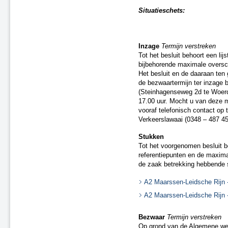
A50 Uden en knooppunt
Paalgraven
Situatieschets:
A4 Bergen op Zoom
A59 Waalwijk
A2 Zaltbommel - Maasbrug
Inzage
Termijn verstreken
A4 Beatrixlaan - N211
Tot het besluit behoort een li
Kruithuisweg
bijbehorende maximale oversch
A20 Moordrecht
Het besluit en de daaraan ten
de bezwaartermijn ter inzage 
HSL-Zuid
(Steinhagenseweg 2d te Woerd
A27 knooppunt Gorinchem –
17.00 uur. Mocht u van deze m
N214
vooraf telefonisch contact op
Spoorweg Nijmegen – Venlo
Verkeerslawaai (0348 – 487 45
(Maaslijn), tussen station Mook
Molenhoek en station Blerick
Stukken
N3 aansluiting Sterrenburg te
Tot het voorgenomen besluit b
Dordrecht
referentiepunten en de maximal
A73 Reuver en Belfeld
de zaak betrekking hebbende 
A2 Leidsche Rijntunnel tot
knooppunt Oudenrijn
A2 Maarssen-Leidsche Rijn 
HSL-Zuid tussen
A2 Maarssen-Leidsche Rijn 
Bergschenhoek, Rotterdam en
Berkel en Rodenrijs
Bezwaar
Termijn verstreken
A10 Noord bij Amsterdam en
Op grond van de Algemene we