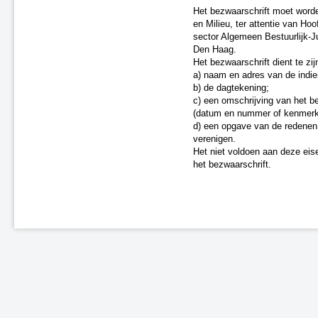
Het bezwaarschrift moet worden
A4 Knooppunt Sabina -
en Milieu, ter attentie van Hoo
Steenbergsche Vliet
sector Algemeen Bestuurlijk-
N200 Amsterdam
Den Haag.
Dieren (spoor)
Het bezwaarschrift dient te zi
A59 Waalwijk-Nuland
a) naam en adres van de indie
A73 Roermond-Reuver
b) de dagtekening;
c) een omschrijving van het be
A58 Middelburg
(datum en nummer of kenmerk
A28 - Harderwijk
d) een opgave van de redenen
Zevenaar - Wehl (spoor)
verenigen.
Zandvoort-Haarlem (spoor)
Het niet voldoen aan deze eise
Leiden-Utrecht “ieder kwartier”
het bezwaarschrift.
(spoor)
A59 Waalwijk, aansluiting N261
(besluit van 20 september 2021)
A67 Belgische grens-Hapert
A6 Almere-Weerwater
A50 Ekkersrijt-Son
Doetinchem-Gaanderen (spoor)
N3 Dordrecht - Leerpark
Dordrecht-Zuid - Willemsdorp
(spoor)