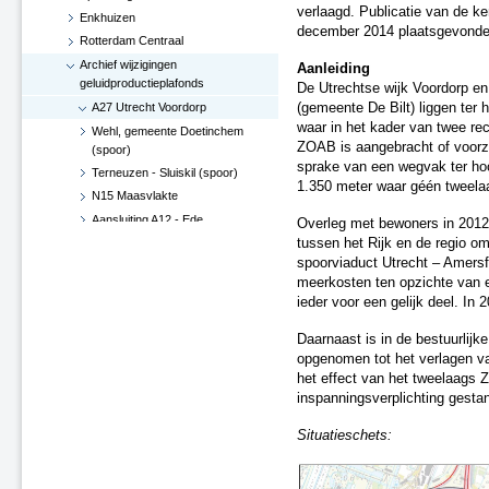
verlaagd. Publicatie van de ke
Enkhuizen
december 2014 plaatsgevonde
Rotterdam Centraal
Archief wijzigingen
Aanleiding
geluidproductieplafonds
De Utrechtse wijk Voordorp en
A27 Utrecht Voordorp
(gemeente De Bilt) liggen ter 
waar in het kader van twee re
Wehl, gemeente Doetinchem
ZOAB is aangebracht of voorzi
(spoor)
sprake van een wegvak ter ho
Terneuzen - Sluiskil (spoor)
1.350 meter waar géén tweela
N15 Maasvlakte
Aansluiting A12 - Ede
Overleg met bewoners in 2012 h
Hoekse Lijn
tussen het Rijk en de regio o
spoorviaduct Utrecht – Amers
Groningen losplaats -
meerkosten ten opzichte van 
Waterhuizen aansluiting (spoor)
ieder voor een gelijk deel. I
A4 Leiderdorp, verwijderen
geluidsscherm
Daarnaast is in de bestuurlijk
A27 De Bilt
opgenomen tot het verlagen v
A2-A15, knooppunt Deil (besluit
het effect van het tweelaags 
d.d. 29 juni 2017)
inspanningsverplichting gesta
Verlenging Hoekse Lijn
Situatieschets:
A16-N3 te Dordrecht
A76 Kerensheide - Geleen
Spoorzone Ede