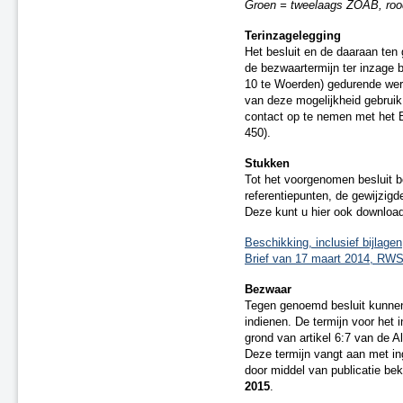
Groen = tweelaags ZOAB, ro
A22 aansluiting Beverwijk
Terinzagelegging
A37 N854 – knooppunt Holsloot
Het besluit en de daaraan ten
Delden (spoor)
de bezwaartermijn ter inzage 
Oldenzaal (spoor)
10 te Woerden) gedurende wer
Besluit van 20 december 2018
van deze mogelijkheid gebruik 
(spoor)
contact op te nemen met het 
A15 Sliedrecht-West
450).
N2 Eindhoven Challenge
Stukken
A28 Spier
Tot het voorgenomen besluit b
A1 Laren (besluit van 19 maart
referentiepunten, de gewijzig
2020)
Deze kunt u hier ook downloa
A15 Ridderkerk
A13 Ackerdijkse Plassen
Beschikking, inclusief bijlagen
Brief van 17 maart 2014, RW
Heerlen-Landgraaf (spoor)
A1 Bathmen
Bezwaar
N65 Vught (besluit van 4 maart
Tegen genoemd besluit kunne
2021)
indienen. De termijn voor het 
Ontwerpbesluit A59 Waalwijk,
grond van artikel 6:7 van de 
aansluiting N261 (besluit van 22
Deze termijn vangt aan met in
maart 2021)
door middel van publicatie be
A50/A73 Knooppunt Ewijk
2015
.
N50 Kampen Ens