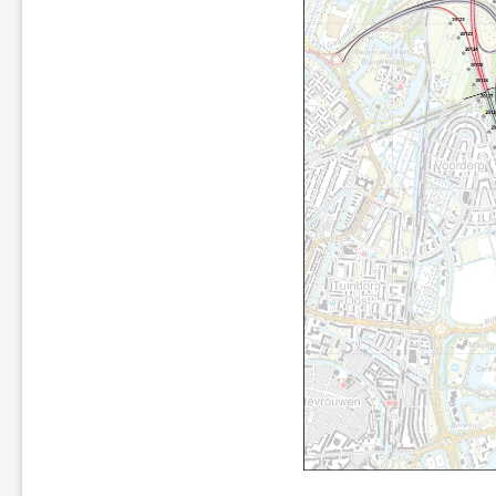
A2 Maasbrug ('s-Hertogenbosch
- Maasdriel)
A7 Sneek-Oost
A2 Parallelweg Hedel
A15 Suurhoffbrug
A27 HOV 't Gooi
A28 Assen
A2 Ekkersweijer – Eindhoven
Airport
Enschede De Eschmarke -
Glanerbrug
Zutphen - Lichtenvoorde (spoor)
Gouda - Alphen aan den Rijn
(Boskoop)
N31 tussen Zurich en Harlingen
Zwolle - Kampen (spoor)
A7/N7 Sneek-West
A37 Holsloot - Duitse grens
A32 Aansluiting Heerenveen-
Centrum
A15 aansluiting N57
A67 te Hapert