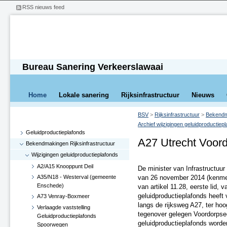
RSS nieuws feed
Bureau Sanering Verkeerslawaai
Home
Lokale sanering
Rijksinfrastructuur
Nieuws
BSV
>
Rijksinfrastructuur
>
Bekendma
Archief wijzigingen geluidproductiep
Geluidproductieplafonds
A27 Utrecht Voor
Bekendmakingen Rijksinfrastructuur
Wijzigingen geluidproductieplafonds
A2/A15 Knooppunt Deil
De minister van Infrastructuur 
A35/N18 - Westerval (gemeente
van 26 november 2014 (kenme
Enschede)
van artikel 11.28, eerste lid, 
geluidproductieplafonds heeft 
A73 Venray-Boxmeer
langs de rijksweg A27, ter ho
Verlaagde vaststelling
tegenover gelegen Voordorpsed
Geluidproductieplafonds
geluidproductieplafonds word
Spoorwegen