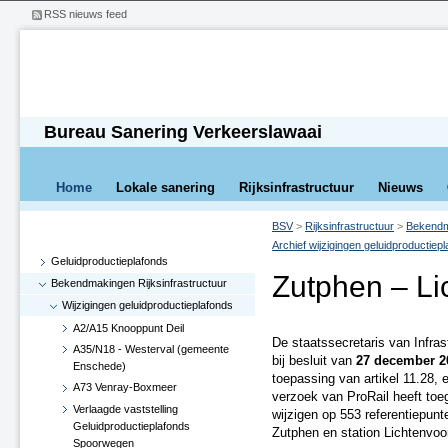
RSS nieuws feed
Bureau Sanering Verkeerslawaai
Home
Lokale sanering
Rijksinfrastructuur
Nieuws
BSV
>
Rijksinfrastructuur
>
Bekendma
Archief wijzigingen geluidproductiep
Geluidproductieplafonds
Zutphen – Li
Bekendmakingen Rijksinfrastructuur
Wijzigingen geluidproductieplafonds
A2/A15 Knooppunt Deil
De staatssecretaris van Infra
A35/N18 - Westerval (gemeente
bij besluit van
27 december 2
Enschede)
toepassing van artikel 11.28, 
A73 Venray-Boxmeer
verzoek van ProRail heeft toe
Verlaagde vaststelling
wijzigen op 553 referentiepunt
Geluidproductieplafonds
Zutphen en station Lichtenvoo
Spoorwegen