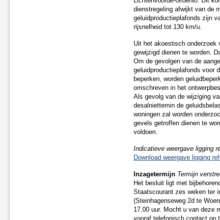
Lichtenvoorde-Groenlo. Dit kom
A2 Maasbrug ('s-Hertogenbosch
dienstregeling afwijkt van de 
- Maasdriel)
geluidproductieplafonds zijn 
rijsnelheid tot 130 km/u.
A7 Sneek-Oost
A2 Parallelweg Hedel
Uit het akoestisch onderzoek 
A15 Suurhoffbrug
gewijzigd dienen te worden. D
A27 HOV 't Gooi
Om de gevolgen van de aangev
A28 Assen
geluidproductieplafonds voor 
beperken, worden geluidbeperk
A2 Ekkersweijer – Eindhoven
omschreven in het ontwerpbesl
Airport
Als gevolg van de wijziging va
Enschede De Eschmarke -
desalniettemin de geluidsbel
Glanerbrug
woningen zal worden onderzoc
Zutphen - Lichtenvoorde (spoor)
gevels getroffen dienen te w
Gouda - Alphen aan den Rijn
voldoen.
(Boskoop)
N31 tussen Zurich en Harlingen
Indicatieve weergave ligging r
Download weergave ligging ref
Zwolle - Kampen (spoor)
A7/N7 Sneek-West
Inzagetermijn
Termijn verstr
A37 Holsloot - Duitse grens
Het besluit ligt met bijbehore
A32 Aansluiting Heerenveen-
Staatscourant zes weken ter i
Centrum
(Steinhagenseweg 2d te Woerd
A15 aansluiting N57
17.00 uur. Mocht u van deze m
vooraf telefonisch contact op
A67 te Hapert