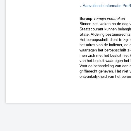
A4 Knooppunt Sabina -
Aanvullende informatie ProR
Steenbergsche Vliet
N200 Amsterdam
Beroep
Termijn verstreken
Dieren (spoor)
Binnen zes weken na de dag v
Staatscourant kunnen belangh
A59 Waalwijk-Nuland
State, Afdeling bestuursrech
A73 Roermond-Reuver
Het beroepschrift dient te zi
A58 Middelburg
het adres van de indiener, de 
A28 - Harderwijk
waartegen het beroepschrift z
Zevenaar - Wehl (spoor)
men zich met het besluit niet 
Zandvoort-Haarlem (spoor)
van het besluit waartegen het 
Voor de behandeling van een b
Leiden-Utrecht “ieder kwartier”
griffierecht geheven. Het niet 
(spoor)
ontvankelijkheid van het beroe
A59 Waalwijk, aansluiting N261
(besluit van 20 september 2021)
A67 Belgische grens-Hapert
A6 Almere-Weerwater
A50 Ekkersrijt-Son
Doetinchem-Gaanderen (spoor)
N3 Dordrecht - Leerpark
Dordrecht-Zuid - Willemsdorp
(spoor)