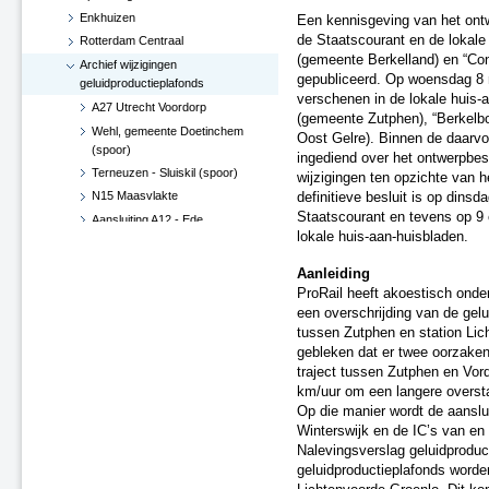
Enkhuizen
Een kennisgeving van het ontw
de Staatscourant en de lokale
Rotterdam Centraal
(gemeente Berkelland) en “Con
Archief wijzigingen
gepubliceerd. Op woensdag 8 
geluidproductieplafonds
verschenen in de lokale huis-
A27 Utrecht Voordorp
(gemeente Zutphen), “Berkelb
Wehl, gemeente Doetinchem
Oost Gelre). Binnen de daarvo
(spoor)
ingediend over het ontwerpbesl
Terneuzen - Sluiskil (spoor)
wijzigingen ten opzichte van 
N15 Maasvlakte
definitieve besluit is op dinsd
Staatscourant en tevens op 9 
Aansluiting A12 - Ede
lokale huis-aan-huisbladen.
Hoekse Lijn
Groningen losplaats -
Aanleiding
Waterhuizen aansluiting (spoor)
ProRail heeft akoestisch onder
A4 Leiderdorp, verwijderen
een overschrijding van de gel
geluidsscherm
tussen Zutphen en station Lic
A27 De Bilt
gebleken dat er twee oorzaken 
traject tussen Zutphen en Vo
A2-A15, knooppunt Deil (besluit
km/uur om een langere oversta
d.d. 29 juni 2017)
Op die manier wordt de aanslui
Verlenging Hoekse Lijn
Winterswijk en de IC’s van en
A16-N3 te Dordrecht
Nalevingsverslag geluidproduc
A76 Kerensheide - Geleen
geluidproductieplafonds worde
Spoorzone Ede