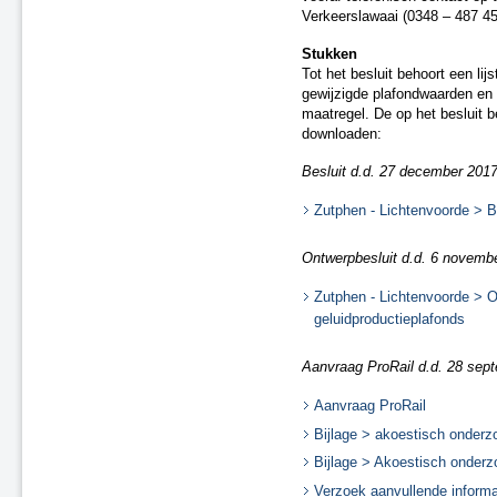
Verkeerslawaai (0348 – 487 45
A22 aansluiting Beverwijk
A37 N854 – knooppunt Holsloot
Stukken
Delden (spoor)
Tot het besluit behoort een li
Oldenzaal (spoor)
gewijzigde plafondwaarden en
maatregel. De op het besluit 
Besluit van 20 december 2018
downloaden:
(spoor)
A15 Sliedrecht-West
Besluit d.d. 27 december 2017 (
N2 Eindhoven Challenge
A28 Spier
Zutphen - Lichtenvoorde > Be
A1 Laren (besluit van 19 maart
2020)
Ontwerpbesluit d.d. 6 november
A15 Ridderkerk
A13 Ackerdijkse Plassen
Zutphen - Lichtenvoorde > O
Heerlen-Landgraaf (spoor)
geluidproductieplafonds
A1 Bathmen
N65 Vught (besluit van 4 maart
Aanvraag ProRail d.d. 28 septe
2021)
Aanvraag ProRail
Ontwerpbesluit A59 Waalwijk,
aansluiting N261 (besluit van 22
Bijlage > akoestisch onderz
maart 2021)
Bijlage > Akoestisch onder
A50/A73 Knooppunt Ewijk
Verzoek aanvullende informa
N50 Kampen Ens