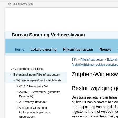
RSS nieuws feed
Bureau Sanering Verkeerslawaai
Home
Lokale sanering
Rijksinfrastructuur
Nieuws
BSV
>
Rijksinfrastructuur
>
Bekendma
Archief wijzigingen geluidproductiep
Geluidproductieplafonds
Zutphen-Winterswi
Bekendmakingen Rijksinfrastructuur
Wijzigingen geluidproductieplafonds
A2/A15 Knooppunt Deil
Besluit wijziging 
A35/N18 - Westerval (gemeente
Enschede)
De staatssecretaris van Infra
bij besluit van
5 november 20
A73 Venray-Boxmeer
met toepassing van artikel 11.
Verlaagde vaststelling
ingestemd met het verzoek van
Geluidproductieplafonds
wijzigen op referentiepunten, 
Spoorwegen