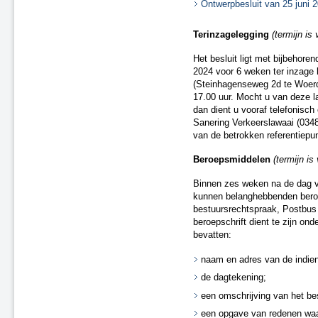
Ontwerpbesluit van 25 juni 
A22 aansluiting Beverwijk
A37 N854 – knooppunt Holsloot
Terinzagelegging
(termijn i
Delden (spoor)
Het besluit ligt met bijbehor
Oldenzaal (spoor)
2024 voor 6 weken ter inzage 
Besluit van 20 december 2018
(Steinhagenseweg 2d te Woerd
(spoor)
17.00 uur. Mocht u van deze l
A15 Sliedrecht-West
dan dient u vooraf telefonisc
N2 Eindhoven Challenge
Sanering Verkeerslawaai (0348 
A28 Spier
van de betrokken referentiepu
A1 Laren (besluit van 19 maart
2020)
Beroepsmiddelen
(termijn i
A15 Ridderkerk
Binnen zes weken na de dag va
A13 Ackerdijkse Plassen
kunnen belanghebbenden beroep
Heerlen-Landgraaf (spoor)
bestuursrechtspraak, Postbu
A1 Bathmen
beroepschrift dient te zijn on
N65 Vught (besluit van 4 maart
bevatten:
2021)
naam en adres van de indien
Ontwerpbesluit A59 Waalwijk,
aansluiting N261 (besluit van 22
de dagtekening;
maart 2021)
een omschrijving van het bes
A50/A73 Knooppunt Ewijk
een opgave van redenen waa
N50 Kampen Ens