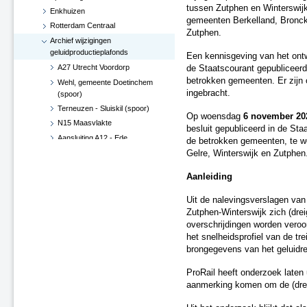
tussen Zutphen en Winterswijk.
Enkhuizen
gemeenten Berkelland, Bronck
Rotterdam Centraal
Zutphen.
Archief wijzigingen
geluidproductieplafonds
Een kennisgeving van het ontw
A27 Utrecht Voordorp
de Staatscourant gepubliceerd
betrokken gemeenten. Er zijn 
Wehl, gemeente Doetinchem
ingebracht.
(spoor)
Terneuzen - Sluiskil (spoor)
Op woensdag
6 november 20
N15 Maasvlakte
besluit gepubliceerd in de Sta
Aansluiting A12 - Ede
de betrokken gemeenten, te w
Hoekse Lijn
Gelre, Winterswijk en Zutphen
Groningen losplaats -
Aanleiding
Waterhuizen aansluiting (spoor)
A4 Leiderdorp, verwijderen
Uit de nalevingsverslagen van P
geluidsscherm
Zutphen-Winterswijk zich (dre
A27 De Bilt
overschrijdingen worden veroor
A2-A15, knooppunt Deil (besluit
het snelheidsprofiel van de tre
d.d. 29 juni 2017)
brongegevens van het geluidr
Verlenging Hoekse Lijn
ProRail heeft onderzoek laten 
A16-N3 te Dordrecht
aanmerking komen om de (drei
A76 Kerensheide - Geleen
Spoorzone Ede