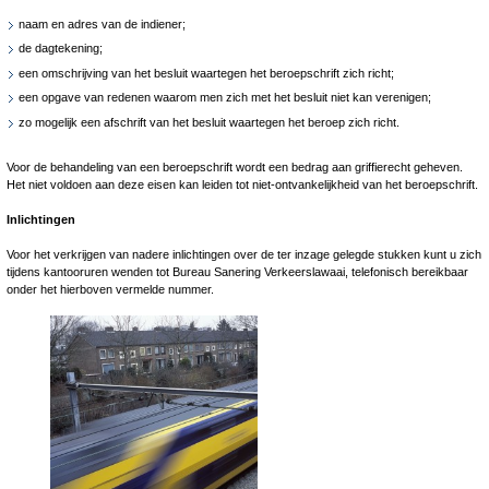
naam en adres van de indiener;
de dagtekening;
een omschrijving van het besluit waartegen het beroepschrift zich richt;
een opgave van redenen waarom men zich met het besluit niet kan verenigen;
zo mogelijk een afschrift van het besluit waartegen het beroep zich richt.
Voor de behandeling van een beroepschrift wordt een bedrag aan griffierecht geheven.
Het niet voldoen aan deze eisen kan leiden tot niet-ontvankelijkheid van het beroepschrift.
Inlichtingen
Voor het verkrijgen van nadere inlichtingen over de ter inzage gelegde stukken kunt u zich
tijdens kantooruren wenden tot Bureau Sanering Verkeerslawaai, telefonisch bereikbaar
onder het hierboven vermelde nummer.