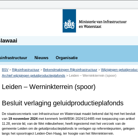
slawaai
sinfrastructuur
Nieuws
Organisatie
BSV
>
Rijksinfrastructuur
>
Bekendmakingen Rijksinfrastructuur
>
Wijzigingen geluidproduc
Archief wijzigingen geluidproductieplafonds
>
Leiden – Werninkterrein (spoor)
Leiden – Werninkterrein (spoor)
Besluit verlaging geluidproductieplafonds
De staatssecretaris van Infrastructuur en Waterstaat maakt bekend dat hij met het besluit
van
19 november 2024
met kenmerk IenW/BSK-2024/114485 met toepassing van artikel
11.28, eerste lid, van de Wet milieubeheer, heeft ingestemd met het verzoek van de
gemeente Leiden om de geluidproductieplafonds te verlagen op referentiepunten, gelegen
langs het spoortraject Leiden‑Den Haag, ter hoogte van het Werninkterrein.