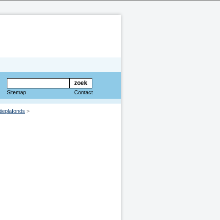
Sitemap
Contact
tieplafonds
>