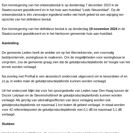
Een kennisgeving van het ontwerpbesluit is op donderdag 7 december 2023 in de
Staatscourant gepubliceerd en in het huis-aan-huisblad “Leids Nieuwsblad”. Op dit
ontwerpbesluit is één zienswijze ingediend welke niet heeft geleid tot een wijziging ten
opzichte van het definitieve besluit.
Een kennisgeving van het definitieve besluit is op donderdag
19 november 2024
in de
Staatscourant gepubliceerd en in het hierboven genoemde huis-aan-huisblad.
Aanleiding
De gemeente Leiden heeft de ambitie om op het Werninkterrein, een voormalig
bedrijventerrein, woningbouw te realiseren. Om de mogelijkheden voor woningbouw te
vergroten, zou de gemeente graag zien dat de geluidproductieplafonds ter hoogte van het
terrein worden verlaagd.
Na overleg met ProRail is een akoestisch onderzoek uitgevoerd om te beoordelen of en
zo ja, in welke mate de geluidproductieplafonds kunnen worden verlaagd.
Uit het onderzoek blijkt dat voor het spoorgedeelte van Leiden naar Den Haag tussen de
Doctor Lelylaan en de Stevenshofdreef de geluidproductieplanfonds kunnen worden
verlaagd. Als gevolg van uitstralingseffecten van deze verlaging worden ook
geluidproductieplafonds tot maximaal 1 km buiten dit gebied verlaagd. In totaal worden
voor 42 referentiepunten de geluidproductieplafonds met 0,1 dB tot maximaal 3,1 dB
verlaagd.
Stukken