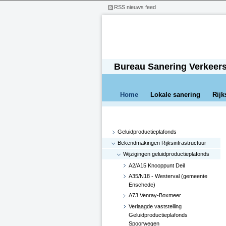
RSS nieuws feed
Bureau Sanering Verkeer
Home
Lokale sanering
Rijk
Geluidproductieplafonds
Bekendmakingen Rijksinfrastructuur
Wijzigingen geluidproductieplafonds
A2/A15 Knooppunt Deil
A35/N18 - Westerval (gemeente
Enschede)
A73 Venray-Boxmeer
Verlaagde vaststelling
Geluidproductieplafonds
Spoorwegen