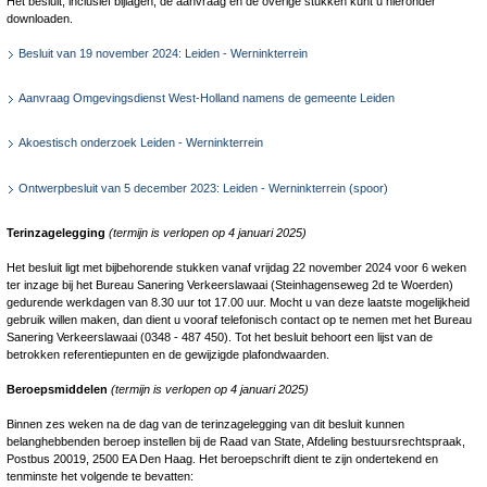
Het besluit, inclusief bijlagen, de aanvraag en de overige stukken kunt u hieronder
downloaden.
Besluit van 19 november 2024: Leiden - Werninkterrein
Aanvraag Omgevingsdienst West-Holland namens de gemeente Leiden
Akoestisch onderzoek Leiden - Werninkterrein
Ontwerpbesluit van 5 december 2023: Leiden - Werninkterrein (spoor)
Terinzagelegging
(
termijn is verlopen op 4 januari 2025)
Het besluit ligt met bijbehorende stukken vanaf vrijdag 22 november 2024 voor 6 weken
ter inzage bij het Bureau Sanering Verkeerslawaai (Steinhagenseweg 2d te Woerden)
gedurende werkdagen van 8.30 uur tot 17.00 uur. Mocht u van deze laatste mogelijkheid
gebruik willen maken, dan dient u vooraf telefonisch contact op te nemen met het Bureau
Sanering Verkeerslawaai (0348 ‑ 487 450). Tot het besluit behoort een lijst van de
betrokken referentiepunten en de gewijzigde plafondwaarden.
Beroepsmiddelen
(termijn is verlopen op 4 januari 2025)
Binnen zes weken na de dag van de terinzagelegging van dit besluit kunnen
belanghebbenden beroep instellen bij de Raad van State, Afdeling bestuursrechtspraak,
Postbus 20019, 2500 EA Den Haag. Het beroepschrift dient te zijn ondertekend en
tenminste het volgende te bevatten: