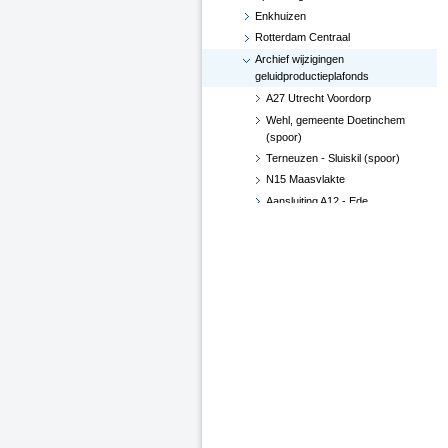
Enkhuizen
Rotterdam Centraal
Archief wijzigingen
geluidproductieplafonds
A27 Utrecht Voordorp
Wehl, gemeente Doetinchem
(spoor)
Terneuzen - Sluiskil (spoor)
N15 Maasvlakte
Aansluiting A12 - Ede
Hoekse Lijn
Groningen losplaats -
Waterhuizen aansluiting (spoor)
A4 Leiderdorp, verwijderen
geluidsscherm
A27 De Bilt
A2-A15, knooppunt Deil (besluit
d.d. 29 juni 2017)
Verlenging Hoekse Lijn
A16-N3 te Dordrecht
A76 Kerensheide - Geleen
Spoorzone Ede