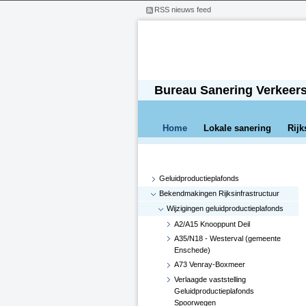
RSS nieuws feed
Bureau Sanering Verkeer
Home
Lokale sanering
Rijk
Geluidproductieplafonds
Bekendmakingen Rijksinfrastructuur
Wijzigingen geluidproductieplafonds
A2/A15 Knooppunt Deil
A35/N18 - Westerval (gemeente
Enschede)
A73 Venray-Boxmeer
Verlaagde vaststelling
Geluidproductieplafonds
Spoorwegen