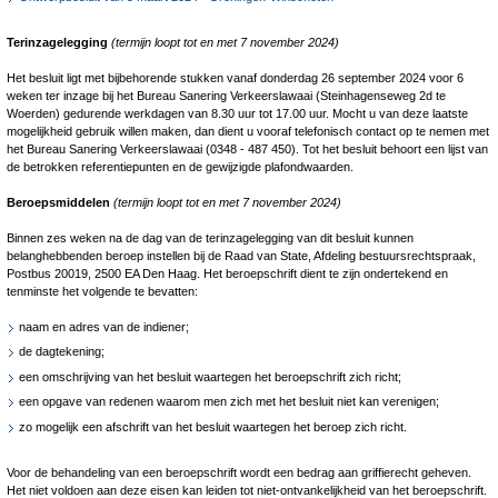
Terinzagelegging
(termijn loopt tot en met 7 november 2024)
Het besluit ligt met bijbehorende stukken vanaf donderdag 26 september 2024 voor 6
weken ter inzage bij het Bureau Sanering Verkeerslawaai (Steinhagenseweg 2d te
Woerden) gedurende werkdagen van 8.30 uur tot 17.00 uur. Mocht u van deze laatste
mogelijkheid gebruik willen maken, dan dient u vooraf telefonisch contact op te nemen met
het Bureau Sanering Verkeerslawaai (0348 ‑ 487 450). Tot het besluit behoort een lijst van
de betrokken referentiepunten en de gewijzigde plafondwaarden.
Beroepsmiddelen
(termijn loopt tot en met 7 november 2024)
Binnen zes weken na de dag van de terinzagelegging van dit besluit kunnen
belanghebbenden beroep instellen bij de Raad van State, Afdeling bestuursrechtspraak,
Postbus 20019, 2500 EA Den Haag. Het beroepschrift dient te zijn ondertekend en
tenminste het volgende te bevatten:
naam en adres van de indiener;
de dagtekening;
een omschrijving van het besluit waartegen het beroepschrift zich richt;
een opgave van redenen waarom men zich met het besluit niet kan verenigen;
zo mogelijk een afschrift van het besluit waartegen het beroep zich richt.
Voor de behandeling van een beroepschrift wordt een bedrag aan griffierecht geheven.
Het niet voldoen aan deze eisen kan leiden tot niet-ontvankelijkheid van het beroepschrift.