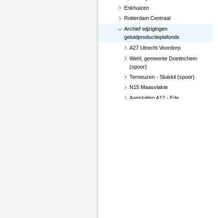
Enkhuizen
Rotterdam Centraal
Archief wijzigingen
geluidproductieplafonds
A27 Utrecht Voordorp
Wehl, gemeente Doetinchem
(spoor)
Terneuzen - Sluiskil (spoor)
N15 Maasvlakte
Aansluiting A12 - Ede
Hoekse Lijn
Groningen losplaats -
Waterhuizen aansluiting (spoor)
A4 Leiderdorp, verwijderen
geluidsscherm
A27 De Bilt
A2-A15, knooppunt Deil (besluit
d.d. 29 juni 2017)
Verlenging Hoekse Lijn
A16-N3 te Dordrecht
A76 Kerensheide - Geleen
Spoorzone Ede