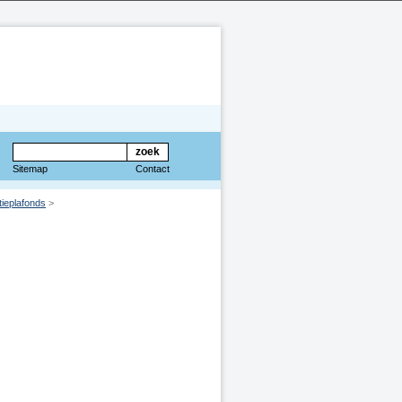
Sitemap
Contact
tieplafonds
>