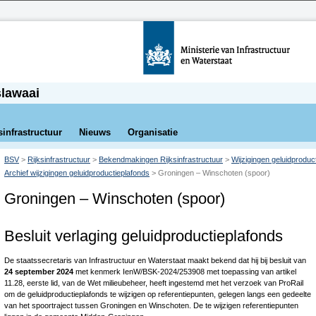
slawaai
sinfrastructuur
Nieuws
Organisatie
BSV
>
Rijksinfrastructuur
>
Bekendmakingen Rijksinfrastructuur
>
Wijzigingen geluidproduc
Archief wijzigingen geluidproductieplafonds
>
Groningen – Winschoten (spoor)
Groningen – Winschoten (spoor)
Besluit verlaging geluidproductieplafonds
De staatssecretaris van Infrastructuur en Waterstaat maakt bekend dat hij bij besluit van
24 september 2024
met kenmerk IenW/BSK-2024/253908 met toepassing van artikel
11.28, eerste lid, van de Wet milieubeheer, heeft ingestemd met het verzoek van ProRail
om de geluidproductieplafonds te wijzigen op referentiepunten, gelegen langs een gedeelte
van het spoortraject tussen Groningen en Winschoten. De te wijzigen referentiepunten