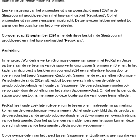
liggen in de gemeente Midden-Groningen.
Een kennisgeving van het ontwerpbesluit is op woensdag 6 maart 2024 in de
Staatscourant gepubliceerd en in het huis-aan-huisblad “Regiokrant”. Op het
ontwerpbesluit zijn twee zienswijzen ingebracht. De zienswijzen hebben niet geleid tot
wijzigingen ten opzichte van het ontwerpbesluit.
Op
woensdag 25 september 2024
is het definitieve besluit in de Staatscourant
gepubliceerd en in het huis-aan-huisblad “Regiokrant”.
Aanleiding
In het project Wunderline werken Groningse gemeenten samen met ProRail en Duitse
partners aan de verbetering van de spoorverbinding tussen Groningen en Bremen. In het
kader van dit project is besloten om voor eind 2024 een snelheidsverhoging door te
voeren voor het traject Sappemeer-Zuidbroek. Samen met de extra sneltrein Groningen-
Winschoten die sinds 2019 rijdt, leidt dit tot een overschrijding van de geldende
geluidproductieplafonds ter hoogte van Sappemeer. De overschrijdingen worden ook
veroorzaakt door de opheffing van het station Sappemeer-Oost. Omdat niet langer op dit
station wordt gestopt, is met name op deze locatie sprake van hogere treinsnelheden.
ProRail heeft onderzoek laten uitvoeren om te bezien of er maatregelen in aanmerking
komen om de overschrijdingen weg te nemen. Uit het onderzoek blijkt dat als gevolg van
de overschrijding van de geluidproductieplafonds er bij 20 woningen een overschrijding is
van de toetswaarde. Door het aanbrengen van raildempers aan het spoor kunnen deze
overschrijdingen van de toetswaarde volledig worden weggenomen.
Op de overige delen van het traject tussen Sappemeer en Zuidbroek is geen sprake van