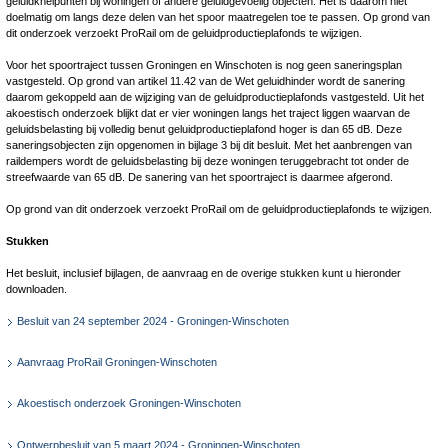
geluidknelpunten bij woningen of andere geluidgevoelig objecten. Het is daarom niet
doelmatig om langs deze delen van het spoor maatregelen toe te passen. Op grond van
dit onderzoek verzoekt ProRail om de geluidproductie­plafonds te wijzigen.
Voor het spoortraject tussen Groningen en Winschoten is nog geen saneringsplan
vastgesteld. Op grond van artikel 11.42 van de Wet geluidhinder wordt de sanering
daarom gekoppeld aan de wijziging van de geluidproductieplafonds vastgesteld. Uit het
akoestisch onderzoek blijkt dat er vier woningen langs het traject liggen waarvan de
geluidsbelasting bij volledig benut geluidproductieplafond hoger is dan 65 dB. Deze
saneringsobjecten zijn opgenomen in bijlage 3 bij dit besluit. Met het aanbrengen van
raildempers wordt de geluidsbelasting bij deze woningen teruggebracht tot onder de
streefwaarde van 65 dB. De sanering van het spoortraject is daarmee afgerond.
Op grond van dit onderzoek verzoekt ProRail om de geluidproductieplafonds te wijzigen.
Stukken
Het besluit, inclusief bijlagen, de aanvraag en de overige stukken kunt u hieronder
downloaden.
Besluit van 24 september 2024 - Groningen-Winschoten
Aanvraag ProRail Groningen-Winschoten
Akoestisch onderzoek Groningen-Winschoten
Ontwerpbesluit van 5 maart 2024 - Groningen-Winschoten