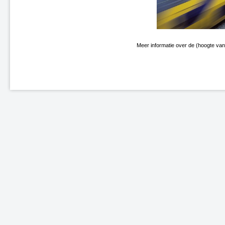
Enschede-Glanerbrug (spoor)
N31 - Opeinde, gemeente
Smallingerland
A31 - Marsum
N9 Schoorldam
Meer informatie over de (hoogte van
N31 Wergea-Drachten
A2/A76 Knooppunt Kerensheide
Elst, kruising Rijksweg-Noord
(spoor)
Midlum-Dronryp
Heerlen-Landgraaf (correctie)
(spoor)
A2 Eindhoven Randweg
N31/A7 Knooppunt Drachten
A1 Rijssen-Holten, Tolweg
N33 Veendam
Leeuwarden Brug (spoor)
A1 Rijssen-Holten,
Markeloseweg
N36 en A35, Wierden
's-Hertogenbosch - Nijmegen
(spoor)