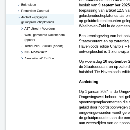
De staatssecretaris van Infra
Enkhuizen
besluit van
9 september 2025
toepassing van artikel 12.5 va
Rotterdam Centraal
geluidproductieplafonds als o
Archief wijzigingen
op geluidreferentiepunten ge
geluidproductieplafonds
Waalhaven-Zuid in de gemeen
A27 Utrecht Voordorp
Wehl, gemeente Doetinchem
Een kennisgeving van het ont
(spoor)
Staatscourant en op zaterdag 
Terneuzen - Sluiskil (spoor)
Havenloods editie Charlois – F
ontwerpbesluit is 1 zienswijze
N15 Maasvlakte
Aansluiting A12 - Ede
Op woensdag
10 september 
Hoekse Lijn
de Staatscourant en op zaterd
Groningen losplaats -
huisblad “De Havenloods editie
Waterhuizen aansluiting (spoor)
Aanleiding
A4 Leiderdorp, verwijderen
geluidsscherm
Op 1 januari 2024 is de Omge
A27 De Bilt
Omgevingswet behoort het gel
A2-A15, knooppunt Deil (besluit
spoorwegemplacementen die on
d.d. 29 juni 2017)
geluid door hoofdspoorwegen d
Verlenging Hoekse Lijn
omgevingswaarden wordt gereg
A16-N3 te Dordrecht
de geluidproductie aan die e
A76 Kerensheide - Geleen
aan weerszijden van de spoorw
Spoorzone Ede