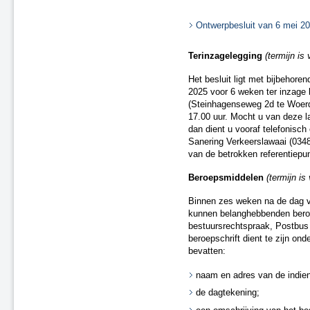
A22 aansluiting Beverwijk
Ontwerpbesluit van 6 mei 2
A37 N854 – knooppunt Holsloot
Delden (spoor)
Terinzagelegging
(termijn is
Oldenzaal (spoor)
Besluit van 20 december 2018
Het besluit ligt met bijbehor
(spoor)
2025 voor 6 weken ter inzage 
A15 Sliedrecht-West
(Steinhagenseweg 2d te Woerd
N2 Eindhoven Challenge
17.00 uur. Mocht u van deze l
A28 Spier
dan dient u vooraf telefonisc
Sanering Verkeerslawaai (0348 
A1 Laren (besluit van 19 maart
van de betrokken referentiepu
2020)
A15 Ridderkerk
Beroepsmiddelen
(termijn i
A13 Ackerdijkse Plassen
Heerlen-Landgraaf (spoor)
Binnen zes weken na de dag va
kunnen belanghebbenden beroep
A1 Bathmen
bestuursrechtspraak, Postbu
N65 Vught (besluit van 4 maart
beroepschrift dient te zijn on
2021)
bevatten:
Ontwerpbesluit A59 Waalwijk,
aansluiting N261 (besluit van 22
naam en adres van de indien
maart 2021)
de dagtekening;
A50/A73 Knooppunt Ewijk
N50 Kampen Ens