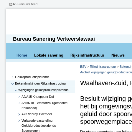
RSS nieuws feed
Bureau Sanering Verkeerslawaai
Home
Lokale sanering
Rijksinfrastructuur
Nieuws
BSV
>
Rijksinfrastructuur
>
Bekendma
Archief wijzigingen geluidproductiep
Geluidproductieplafonds
Waalhaven-Zuid, 
Bekendmakingen Rijksinfrastructuur
Wijzigingen geluidproductieplafonds
A2/A15 Knooppunt Deil
Besluit wijziging 
A35/N18 - Westerval (gemeente
het bij omgevings
Enschede)
geluid door spoor
A73 Venray-Boxmeer
spoorwegemplac
Verlaagde vaststelling
Geluidproductieplafonds
Spoorwegen