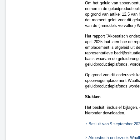
Om het geluid van spoorvoer
A2 Maasbrug ('s-Hertogenbosch
nemen in de geluidproductiepl
- Maasdriel)
op grond van artikel 12.5 van 
A7 Sneek-Oost
dat moment geldt voor dit ge
A2 Parallelweg Hedel
van de (inmiddels vervallen)
A15 Suurhoffbrug
Het rapport “Akoestisch onde
A27 HOV 't Gooi
april 2025 laat zien hoe de rep
A28 Assen
emplacement is afgeleid uit 
A2 Ekkersweijer – Eindhoven
representatieve bedrijfssituati
Airport
basis waarvan de geluidbronge
Enschede De Eschmarke -
geluidproductieplafonds, word
Glanerbrug
Op grond van dit onderzoek ka
Zutphen - Lichtenvoorde (spoor)
spoorwegemplacement Waalha
Gouda - Alphen aan den Rijn
geluidproductieplafonds word
(Boskoop)
N31 tussen Zurich en Harlingen
Stukken
Zwolle - Kampen (spoor)
A7/N7 Sneek-West
Het besluit, inclusief bijlage
hieronder downloaden.
A37 Holsloot - Duitse grens
A32 Aansluiting Heerenveen-
Besluit van 9 september 20
Centrum
A15 aansluiting N57
Akoestisch onderzoek Waal
A67 te Hapert