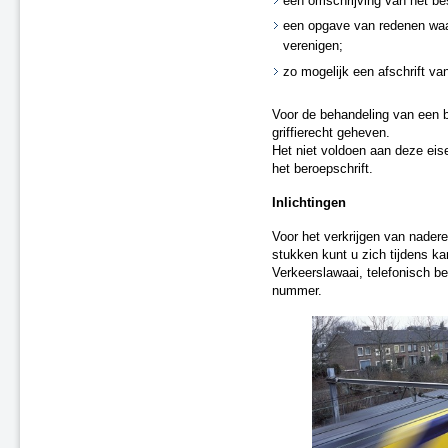
een omschrijving van het bes
A4 Knooppunt Sabina -
een opgave van redenen waa
Steenbergsche Vliet
verenigen;
N200 Amsterdam
zo mogelijk een afschrift van
Dieren (spoor)
A59 Waalwijk-Nuland
Voor de behandeling van een b
A73 Roermond-Reuver
griffierecht geheven.
A58 Middelburg
Het niet voldoen aan deze eise
A28 - Harderwijk
het beroepschrift.
Zevenaar - Wehl (spoor)
Inlichtingen
Zandvoort-Haarlem (spoor)
Leiden-Utrecht “ieder kwartier”
Voor het verkrijgen van nadere
(spoor)
stukken kunt u zich tijdens k
A59 Waalwijk, aansluiting N261
Verkeerslawaai, telefonisch b
(besluit van 20 september 2021)
nummer.
A67 Belgische grens-Hapert
A6 Almere-Weerwater
A50 Ekkersrijt-Son
Doetinchem-Gaanderen (spoor)
N3 Dordrecht - Leerpark
Dordrecht-Zuid - Willemsdorp
(spoor)